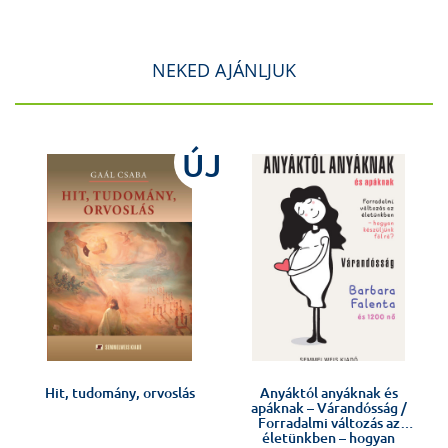
NEKED AJÁNLJUK
ÚJ
!
Hit, tudomány, orvoslás
Anyáktól anyáknak és
apáknak – Várandósság /
Forradalmi változás az
életünkben – hogyan