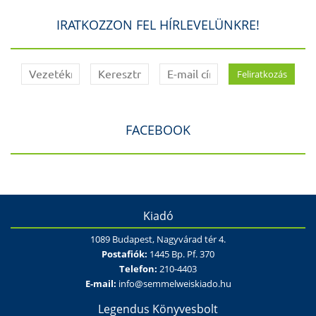
IRATKOZZON FEL HÍRLEVELÜNKRE!
FACEBOOK
Kiadó
1089 Budapest, Nagyvárad tér 4.
Postafiók:
1445 Bp. Pf. 370
Telefon:
210-4403
E-mail:
info@semmelweiskiado.hu
Legendus Könyvesbolt