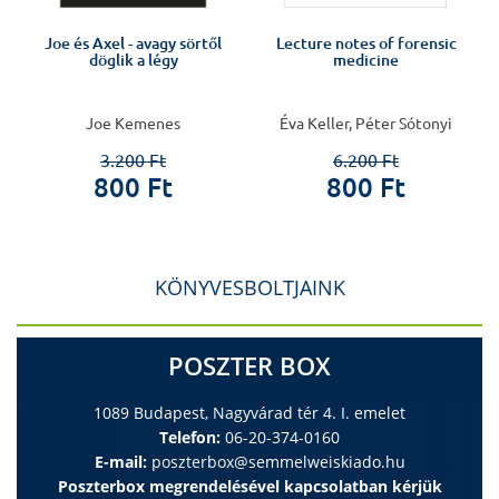
.
Joe és Axel - avagy sörtől
Lecture notes of forensic
döglik a légy
medicine
Joe Kemenes
Éva Keller, Péter Sótonyi
3.200 Ft
6.200 Ft
800 Ft
800 Ft
KÖNYVESBOLTJAINK
POSZTER BOX
1089 Budapest, Nagyvárad tér 4. I. emelet
Telefon:
06-20-374-0160
E-mail:
poszterbox@semmelweiskiado.hu
Poszterbox megrendelésével kapcsolatban kérjük