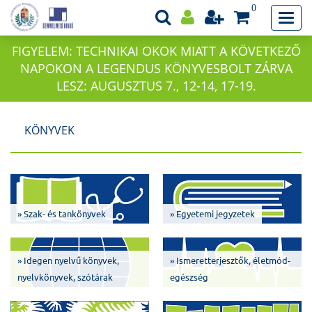
0
FIGYELEM: TECHNIKAI OKOK MIATT A KÖVETKEZŐ
NAPOKON A LEGENDUS KÖNYVESBOLT ZÁRVA
LESZ: AUGUSZTUS 7., 12-14, 17-19.
KÖNYVEK
» Szak- és tankönyvek
» Egyetemi jegyzetek
» Idegen nyelvű könyvek,
» Ismeretterjesztők, életmód-
nyelvkönyvek, szótárak
egészség