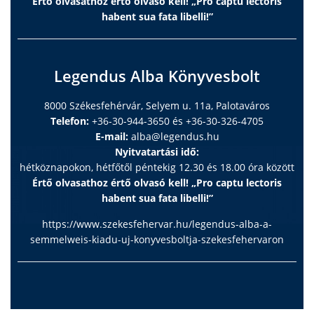
Értő olvasathoz értő olvasó kell! „Pro captu lectoris
habent sua fata libelli!”
Legendus Alba Könyvesbolt
8000 Székesfehérvár, Selyem u. 11a, Palotaváros
Telefon:
+36-30-944-3650 és +36-30-326-4705
E-mail:
alba@legendus.hu
Nyitvatartási idő:
hétköznapokon, hétfőtől péntekig 12.30 és 18.00 óra között
Értő olvasathoz értő olvasó kell! „Pro captu lectoris
habent sua fata libelli!”
https://www.szekesfehervar.hu/legendus-alba-a-
semmelweis-kiadu-uj-konyvesboltja-szekesfehervaron