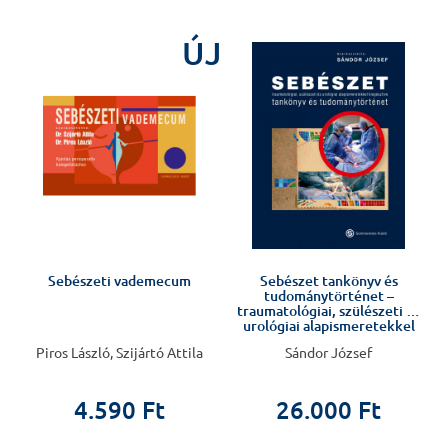
J
ÚJ
Sebészeti vademecum
Sebészet tankönyv és
tudománytörténet –
traumatológiai, szülészeti és
urológiai alapismeretekkel
kiegészítve –
Piros László, Szijártó Attila
Sándor József
4.590 Ft
26.000 Ft