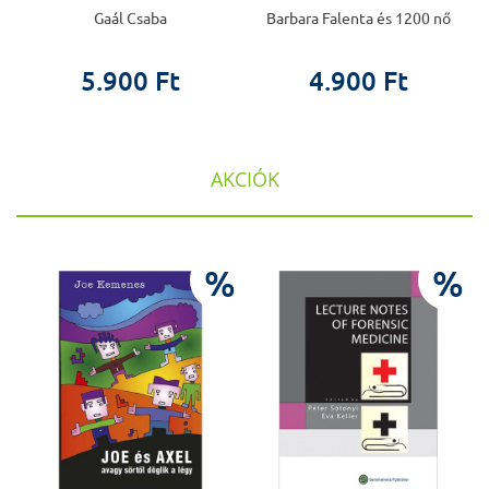
készüljünk fel rá?
Gaál Csaba
Barbara Falenta és 1200 nő
5.900 Ft
4.900 Ft
AKCIÓK
%
%
%