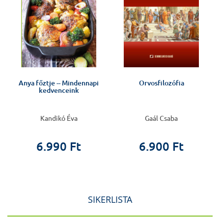
v
Anya főztje -- Mindennapi
Orvosfilozófia
kedvenceink
Kandikó Éva
Gaál Csaba
6.990 Ft
6.900 Ft
SIKERLISTA