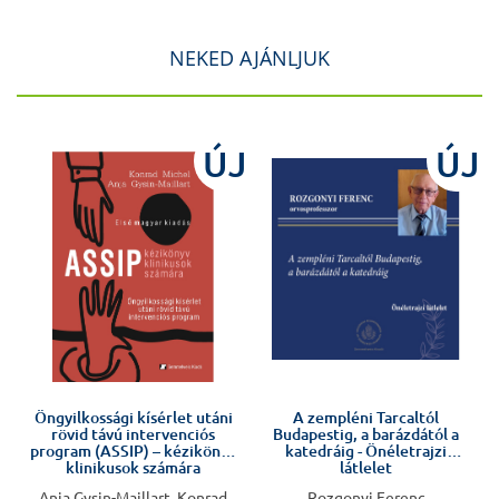
NEKED AJÁNLJUK
ÚJ
ÚJ
Előkészületben
Öngyilkossági kísérlet utáni
A zempléni Tarcaltól
rövid távú intervenciós
Budapestig, a barázdától a
program (ASSIP) – kézikönyv
katedráig - Önéletrajzi
klinikusok számára
látlelet
Anja Gysin-Maillart, Konrad
Rozgonyi Ferenc