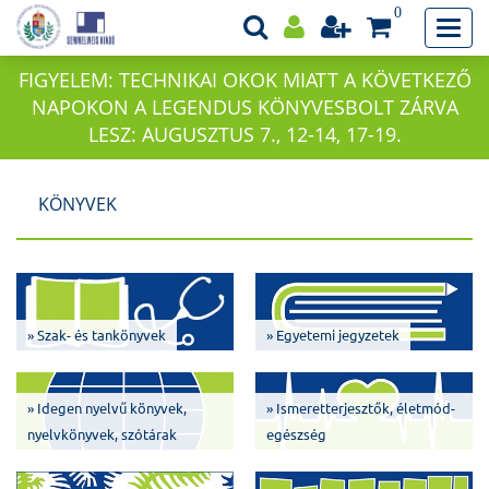
0
FIGYELEM: TECHNIKAI OKOK MIATT A KÖVETKEZŐ
NAPOKON A LEGENDUS KÖNYVESBOLT ZÁRVA
LESZ: AUGUSZTUS 7., 12-14, 17-19.
KÖNYVEK
» Szak- és tankönyvek
» Egyetemi jegyzetek
» Idegen nyelvű könyvek,
» Ismeretterjesztők, életmód-
nyelvkönyvek, szótárak
egészség