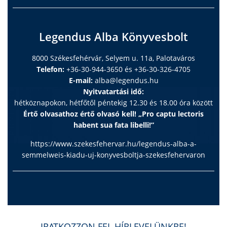
Legendus Alba Könyvesbolt
8000 Székesfehérvár, Selyem u. 11a, Palotaváros
Telefon:
+36-30-944-3650 és +36-30-326-4705
E-mail:
alba@legendus.hu
Nyitvatartási idő:
hétköznapokon, hétfőtől péntekig 12.30 és 18.00 óra között
Értő olvasathoz értő olvasó kell! „Pro captu lectoris
habent sua fata libelli!”
https://www.szekesfehervar.hu/legendus-alba-a-
semmelweis-kiadu-uj-konyvesboltja-szekesfehervaron
IRATKOZZON FEL HÍRLEVELÜNKRE!