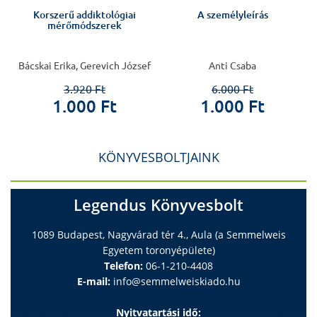
Korszerű addiktológiai
A személyleírás
mérőmódszerek
Bácskai Erika, Gerevich József
Anti Csaba
3.920 Ft
6.000 Ft
1.000 Ft
1.000 Ft
KÖNYVESBOLTJAINK
Legendus Könyvesbolt
1089 Budapest, Nagyvárad tér 4., Aula (a Semmelweis
Egyetem toronyépülete)
Telefon:
06-1-210-4408
E-mail:
info@semmelweiskiado.hu
Nyitvatartási idő: