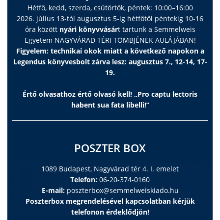
Hétfő, kedd, szerda, csütörtök, péntek: 10:00–16:00
2026. július 13-tól augusztus 5-ig hétfőtől péntekig 10-16
óra között
nyári könyvvásár
t tartunk a Semmelweis
Egyetem NAGYVÁRAD TÉRI TÖMBJÉNEK AULÁJÁBAN!
Figyelem: technikai okok miatt a következő napokon a
Legendus könyvesbolt zárva lesz: augusztus 7., 12-14, 17-
19.
Értő olvasathoz értő olvasó kell! „Pro captu lectoris
habent sua fata libelli!”
POSZTER BOX
1089 Budapest, Nagyvárad tér 4. I. emelet
Telefon:
06-20-374-0160
E-mail:
poszterbox@semmelweiskiado.hu
Poszterbox megrendelésével kapcsolatban kérjük
telefonon érdeklődjön!