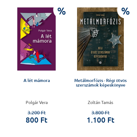
%
%
%
A lét mámora
Metálmorfózis - Régi ötvös
szerszámok képeskönyve
Polgár Vera
Zoltán Tamás
3.200 Ft
3.800 Ft
800 Ft
1.100 Ft