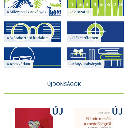
» Művészeti kiadványok
» Sorozatok
» Szórakoztató irodalom
» Előkészületben
» Antikvárium
» Könyvutalványok
ÚJDONSÁGOK
J
ÚJ
ÚJ