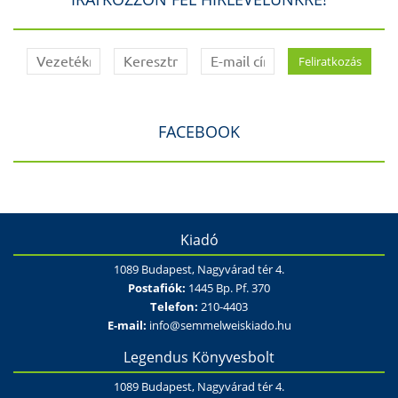
FACEBOOK
Kiadó
1089 Budapest, Nagyvárad tér 4.
Postafiók:
1445 Bp. Pf. 370
Telefon:
210-4403
E-mail:
info@semmelweiskiado.hu
Legendus Könyvesbolt
1089 Budapest, Nagyvárad tér 4.