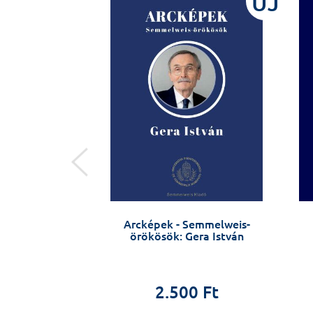
ÚJ
ÚJ
ny, 3000 Ft
Arcképek - Semmelweis-
örökösök: Gera István
0 Ft
2.500 Ft