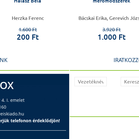
Halász Béla
mérőmódszerek
Herzka Ferenc
Bácskai Erika, Gerevich Józ
1.600 Ft
3.920 Ft
200 Ft
1.000 Ft
INK
IRATKOZZ
BOX
4. I. emelet
160
iskiado.hu
rjük telefonon érdeklődjön!