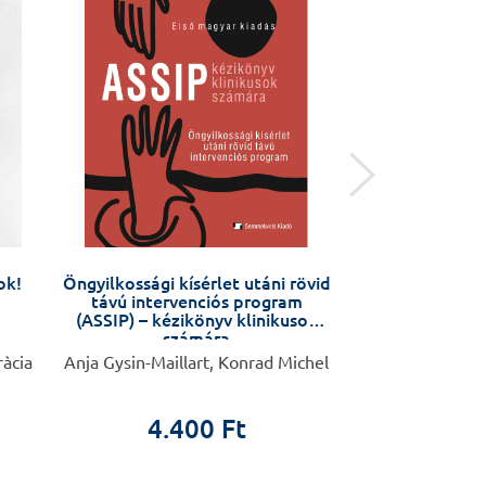
ok!
Öngyilkossági kísérlet utáni rövid
Anyáktól anyák
távú intervenciós program
Várandósság
(ASSIP) – kézikönyv klinikusok
változás az éle
számára
készüljü
ràcia
Anja Gysin-Maillart, Konrad Michel
Barbara Fale
4.400 Ft
4.9