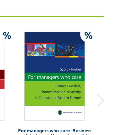
%
%
For managers who care. Business
Orvosi f