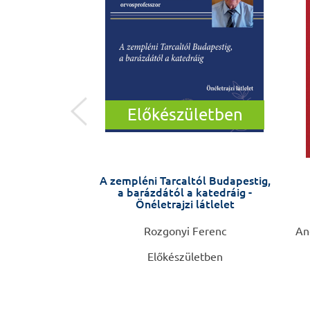
Előkészületben
ny, orvoslás
A zempléni Tarcaltól Budapestig,
a barázdától a katedráig -
Önéletrajzi látlelet
Csaba
Rozgonyi Ferenc
Ang
Előkészületben
0 Ft