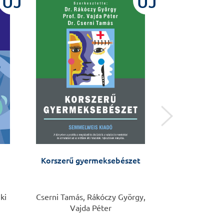
ÚJ
ÚJ
Korszerű gyermeksebészet
Tunica
ki
Cserni Tamás, Rákóczy György,
Nagy
Vajda Péter