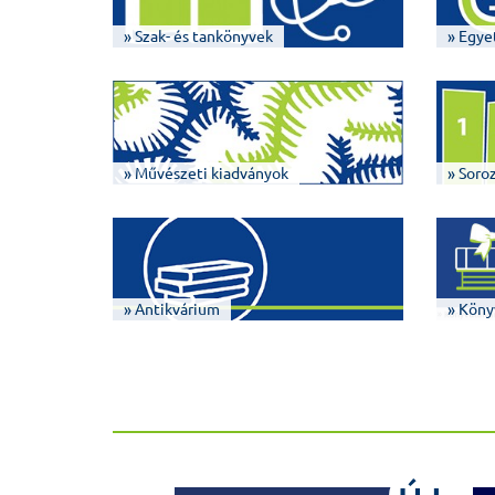
» Szak- és tankönyvek
» Egye
» Művészeti kiadványok
» Soro
» Antikvárium
» Köny