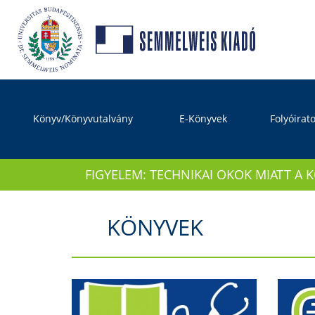
Könyv/Könyvutalvány
E-Könyvek
Folyóirat
FIGYELEM: TECHNIKAI OKOK MIATT A 
KÖNYVEK