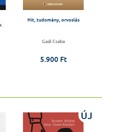
Hit, tudomány, orvoslás
Végtelen tudat
k
élmények tudo
Gaál Csaba
Pim va
5.900 Ft
5.6
ÚJ