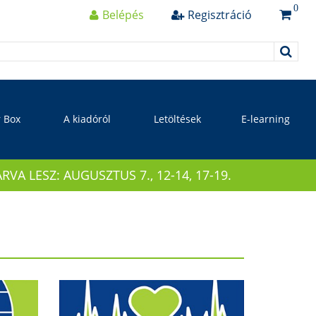
0
Belépés
Regisztráció
r Box
A kiadóról
Letöltések
E-learning
 LESZ: AUGUSZTUS 7., 12-14, 17-19.