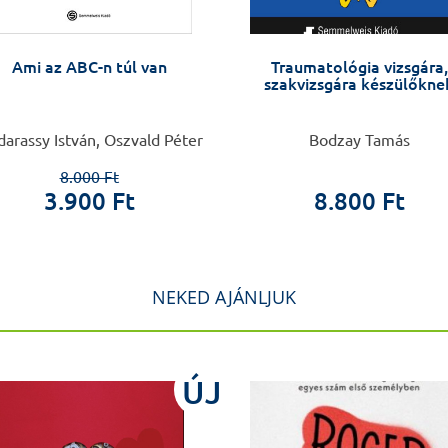
Ami az ABC-n túl van
Traumatológia vizsgára,
szakvizsgára készülőkne
arassy István, Oszvald Péter
Bodzay Tamás
8.000 Ft
3.900 Ft
8.800 Ft
NEKED AJÁNLJUK
ÚJ