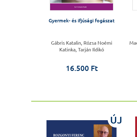
ológia alapjai
Gyermek- és ifjúsági fogászat
 Éva
Gábris Katalin, Rózsa Noémi
Mad
Katinka, Tarján Ildikó
00 Ft
16.500 Ft
ÚJ
ÚJ