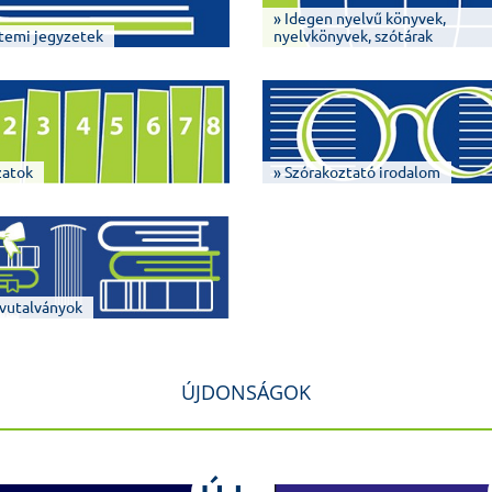
» Idegen nyelvű könyvek,
temi jegyzetek
nyelvkönyvek, szótárak
zatok
» Szórakoztató irodalom
vutalványok
ÚJDONSÁGOK