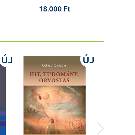
1.9
18.000 Ft
ÚJ
ÚJ