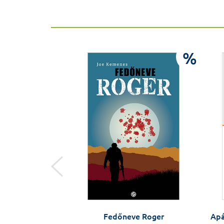
%
%
Egyetem Baráti
Fedőneve Roger
Apá