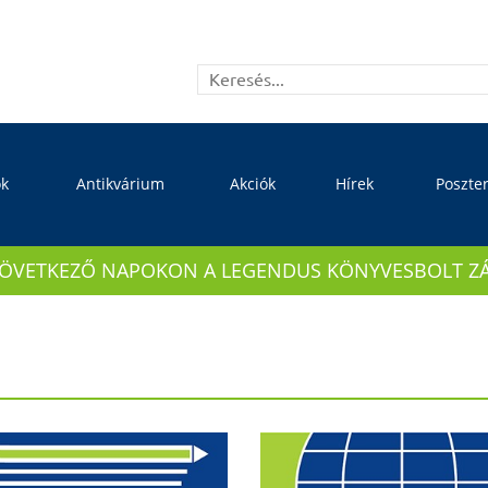
ok
Antikvárium
Akciók
Hírek
Poszte
KÖVETKEZŐ NAPOKON A LEGENDUS KÖNYVESBOLT ZÁRVA