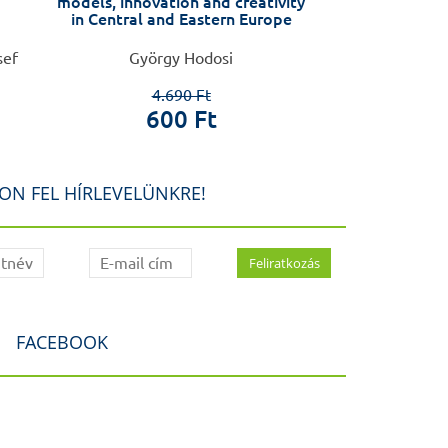
models, innovation and creativity
in Central and Eastern Europe
sef
György Hodosi
Sótony
4.690 Ft
1.9
600 Ft
50
ON FEL HÍRLEVELÜNKRE!
FACEBOOK