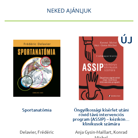
NEKED AJÁNLJUK
J
ÚJ
Sportanatómia
Öngyilkossági kísérlet utáni
rövid távú intervenciós
program (ASSIP) – kézikönyv
klinikusok számára
Delavier, Frédéric
Anja Gysin-Maillart, Konrad
Michel