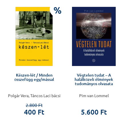
J
%
Készen-lét / Minden
Végtelen tudat – A
összefügg egy/mással
halálközeli élmények
tudományos olvasata
Polgár Vera, Táncos Laci bácsi
Pim van Lommel
2.800 Ft
400 Ft
5.600 Ft