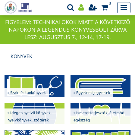
0
FIGYELEM: TECHNIKAI OKOK MIATT A KÖVETKEZŐ
NAPOKON A LEGENDUS KÖNYVESBOLT ZÁRVA
LESZ: AUGUSZTUS 7., 12-14, 17-19.
KÖNYVEK
» Szak- és tankönyvek
» Egyetemi jegyzetek
» Idegen nyelvű könyvek,
» Ismeretterjesztők, életmód-
nyelvkönyvek, szótárak
egészség