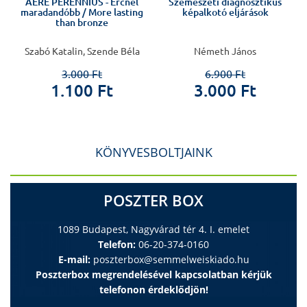
AERE PERENNIUS - Ércnél
Szemészeti diagnosztikus
maradandóbb / More lasting
képalkotó eljárások
than bronze
Szabó Katalin, Szende Béla
Németh János
3.000 Ft
6.900 Ft
1.100 Ft
3.000 Ft
KÖNYVESBOLTJAINK
POSZTER BOX
1089 Budapest, Nagyvárad tér 4. I. emelet
Telefon:
06-20-374-0160
E-mail:
poszterbox@semmelweiskiado.hu
Poszterbox megrendelésével kapcsolatban kérjük
telefonon érdeklődjön!