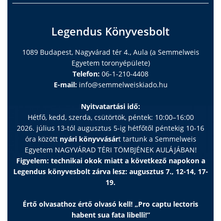
Legendus Könyvesbolt
1089 Budapest, Nagyvárad tér 4., Aula (a Semmelweis
Egyetem toronyépülete)
Telefon:
06-1-210-4408
E-mail:
info@semmelweiskiado.hu
Nyitvatartási idő:
Hétfő, kedd, szerda, csütörtök, péntek: 10:00–16:00
2026. július 13-tól augusztus 5-ig hétfőtől péntekig 10-16
óra között
nyári könyvvásár
t tartunk a Semmelweis
Egyetem NAGYVÁRAD TÉRI TÖMBJÉNEK AULÁJÁBAN!
Figyelem: technikai okok miatt a következő napokon a
Legendus könyvesbolt zárva lesz: augusztus 7., 12-14, 17-
19.
Értő olvasathoz értő olvasó kell! „Pro captu lectoris
habent sua fata libelli!”