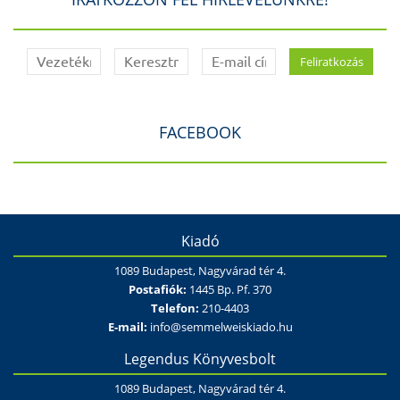
FACEBOOK
Kiadó
1089 Budapest, Nagyvárad tér 4.
Postafiók:
1445 Bp. Pf. 370
Telefon:
210-4403
E-mail:
info@semmelweiskiado.hu
Legendus Könyvesbolt
1089 Budapest, Nagyvárad tér 4.