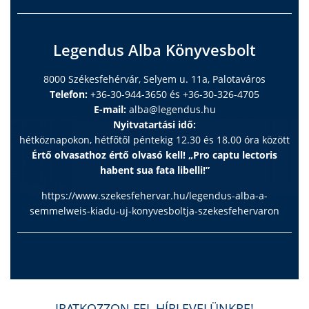
Legendus Alba Könyvesbolt
8000 Székesfehérvár, Selyem u. 11a, Palotaváros
Telefon:
+36-30-944-3650 és +36-30-326-4705
E-mail:
alba@legendus.hu
Nyitvatartási idő:
hétköznapokon, hétfőtől péntekig 12.30 és 18.00 óra között
Értő olvasathoz értő olvasó kell! „Pro captu lectoris
habent sua fata libelli!”
https://www.szekesfehervar.hu/legendus-alba-a-
semmelweis-kiadu-uj-konyvesboltja-szekesfehervaron
IRATKOZZON FEL HÍRLEVELÜNKRE!