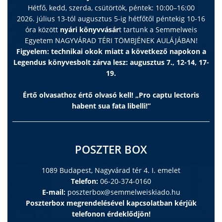
Hétfő, kedd, szerda, csütörtök, péntek: 10:00–16:00
2026. július 13-tól augusztus 5-ig hétfőtől péntekig 10-16
óra között
nyári könyvvásár
t tartunk a Semmelweis
Egyetem NAGYVÁRAD TÉRI TÖMBJÉNEK AULÁJÁBAN!
Figyelem: technikai okok miatt a következő napokon a
Legendus könyvesbolt zárva lesz: augusztus 7., 12-14, 17-
19.
Értő olvasathoz értő olvasó kell! „Pro captu lectoris
habent sua fata libelli!”
POSZTER BOX
1089 Budapest, Nagyvárad tér 4. I. emelet
Telefon:
06-20-374-0160
E-mail:
poszterbox@semmelweiskiado.hu
Poszterbox megrendelésével kapcsolatban kérjük
telefonon érdeklődjön!