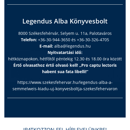
Legendus Alba Könyvesbolt
8000 Székesfehérvár, Selyem u. 11a, Palotaváros
Telefon:
+36-30-944-3650 és +36-30-326-4705
E-mail:
alba@legendus.hu
Nyitvatartási idő:
hétköznapokon, hétfőtől péntekig 12.30 és 18.00 óra között
Értő olvasathoz értő olvasó kell! „Pro captu lectoris
habent sua fata libelli!”
https://www.szekesfehervar.hu/legendus-alba-a-
semmelweis-kiadu-uj-konyvesboltja-szekesfehervaron
IRATKOZZON FEL HÍRLEVELÜNKRE!