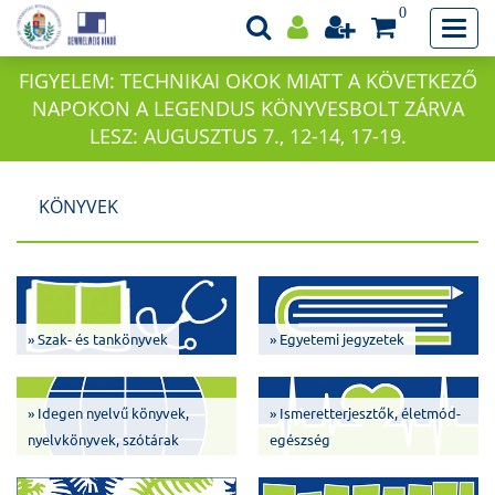
0
FIGYELEM: TECHNIKAI OKOK MIATT A KÖVETKEZŐ
NAPOKON A LEGENDUS KÖNYVESBOLT ZÁRVA
LESZ: AUGUSZTUS 7., 12-14, 17-19.
KÖNYVEK
» Szak- és tankönyvek
» Egyetemi jegyzetek
» Idegen nyelvű könyvek,
» Ismeretterjesztők, életmód-
nyelvkönyvek, szótárak
egészség