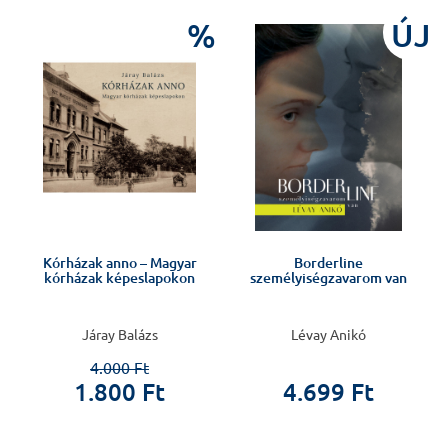
J
%
ÚJ
Kórházak anno – Magyar
Borderline
kórházak képeslapokon
személyiségzavarom van
Járay Balázs
Lévay Anikó
4.000 Ft
1.800 Ft
4.699 Ft