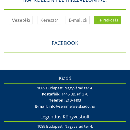
FACEBOOK
Kiadó
1089 Budapest, Nagyvárad tér 4.
Postafiók:
1445 Bp. Pf. 370
Telefon:
210-4403
E-mail:
info@semmelweiskiado.hu
Legendus Könyvesbolt
1089 Budapest, Nagyvárad tér 4.