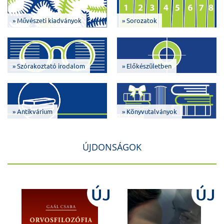
» Művészeti kiadványok
» Sorozatok
» Szórakoztató irodalom
» Előkészületben
» Antikvárium
» Könyvutalványok
ÚJDONSÁGOK
J
ÚJ
ÚJ