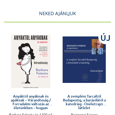
NEKED AJÁNLJUK
J
ÚJ
Előkészületben
Anyáktól anyáknak és
A zempléni Tarcaltól
apáknak – Várandósság /
Budapestig, a barázdától a
v
Forradalmi változás az
katedráig - Önéletrajzi
életünkben – hogyan
látlelet
készüljünk fel rá?
Barbara Falenta és 1200 nő
Rozgonyi Ferenc