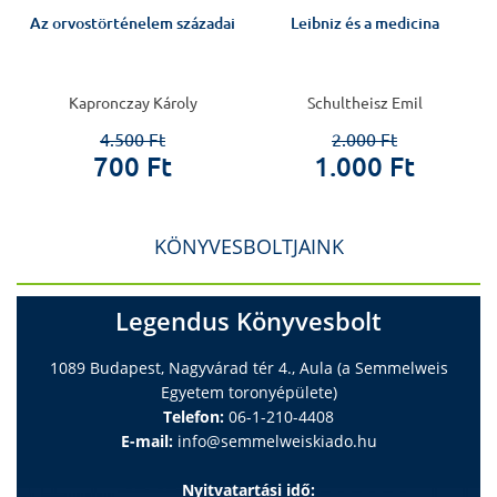
Az orvostörténelem századai
Leibniz és a medicina
Kapronczay Károly
Schultheisz Emil
4.500 Ft
2.000 Ft
700 Ft
1.000 Ft
KÖNYVESBOLTJAINK
Legendus Könyvesbolt
1089 Budapest, Nagyvárad tér 4., Aula (a Semmelweis
Egyetem toronyépülete)
Telefon:
06-1-210-4408
E-mail:
info@semmelweiskiado.hu
Nyitvatartási idő: