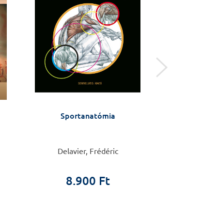
Sportanatómia
Mondd ki, hog
Delavier, Frédéric
Nemes Krisztina
8.900 Ft
2.9