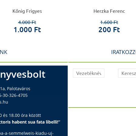
Kőnig Frigyes
Herzka Ferenc
4.000 Ft
1.600 Ft
1.000 Ft
200 Ft
INK
IRATKOZZ
nyvesbolt
1a, Palotaváros
6-30-326-4705
s.hu
 és 18.00 óra között
toris habent sua fata libelli!”
ba-a-semmelweis-kiadu-uj-