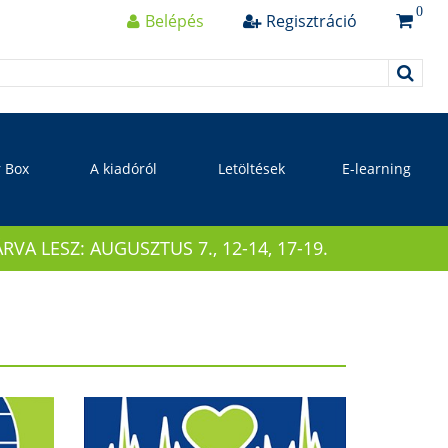
0
Belépés
Regisztráció
r Box
A kiadóról
Letöltések
E-learning
 LESZ: AUGUSZTUS 7., 12-14, 17-19.