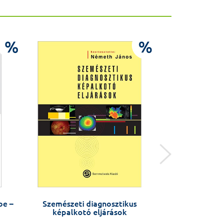
%
%
be –
Szemészeti diagnosztikus
A bölcsességf
képalkotó eljárások
fogászat
szakte