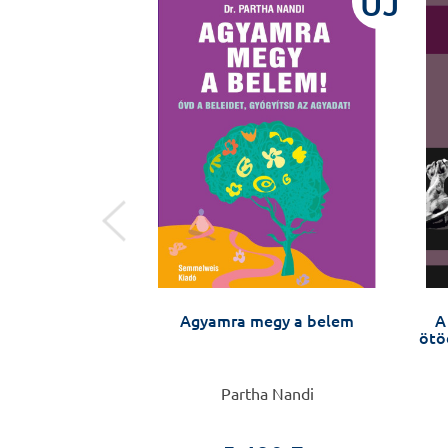
ÚJ
ÚJ
 vademecum
Agyamra megy a belem
A
ötöd
Szijártó Attila
Partha Nandi