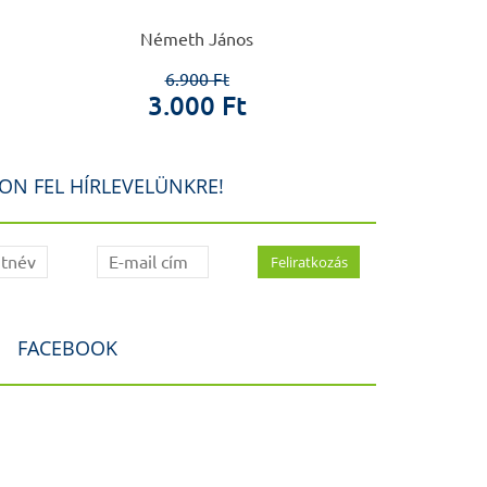
Németh János
Joób-Fanc
6.900 Ft
4.2
3.000 Ft
2.7
ON FEL HÍRLEVELÜNKRE!
FACEBOOK