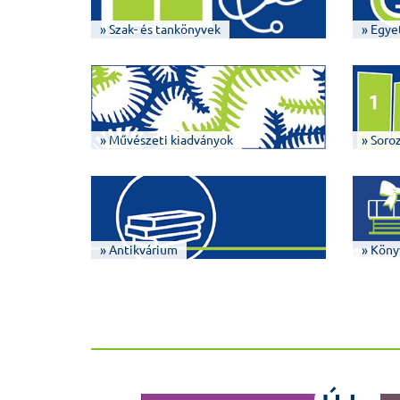
» Szak- és tankönyvek
» Egye
» Művészeti kiadványok
» Soro
» Antikvárium
» Köny