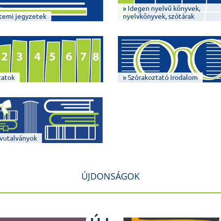
» Idegen nyelvű könyvek,
temi jegyzetek
nyelvkönyvek, szótárak
zatok
» Szórakoztató irodalom
vutalványok
ÚJDONSÁGOK