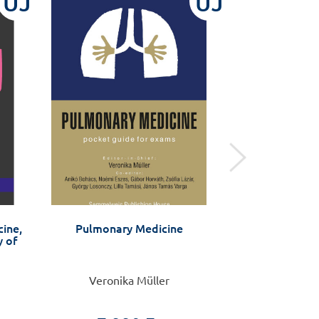
ÚJ
ÚJ
cine,
Pulmonary Medicine
Stroke 
y of
Veronika Müller
Nagy 