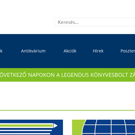
ok
Antikvárium
Akciók
Hírek
Poszte
KÖVETKEZŐ NAPOKON A LEGENDUS KÖNYVESBOLT ZÁRVA