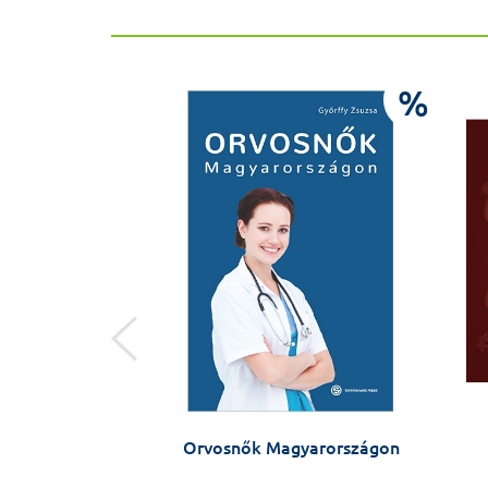
%
%
Histologie
Orvosnők Magyarországon