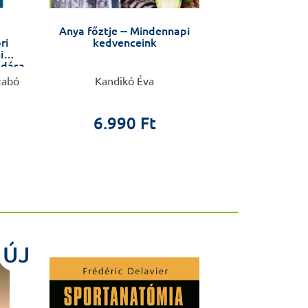
Anya főztje -- Mindennapi
Bevezetés a p
ri
kedvenceink
fehérjék kors
i
ldása
zabó
Kandikó Éva
Csős
6.990 Ft
5.0
ÚJ