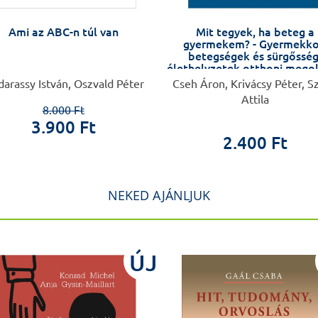
Ami az ABC-n túl van
Mit tegyek, ha beteg a
gyermekem? - Gyermekko
betegségek és sürgősség
élethelyzetek otthoni mego
arassy István, Oszvald Péter
Cseh Áron, Krivácsy Péter, S
Attila
8.000 Ft
3.900 Ft
2.400 Ft
NEKED AJÁNLJUK
ÚJ