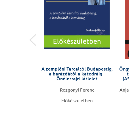
Előkészületben
 SZÍV
A zempléni Tarcaltól Budapestig,
Öngy
a barázdától a katedráig -
t
Önéletrajzi látlelet
(AS
. Soós Krisztina
Rozgonyi Ferenc
Anja
Előkészületben
0 Ft