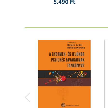
0 Ft
5.490 Ft