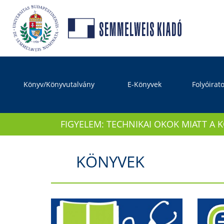
Könyv/Könyvutalvány
E-Könyvek
Folyóirat
FIGYELEM: TECHNIKAI OKOK MIATT A 
KÖNYVEK