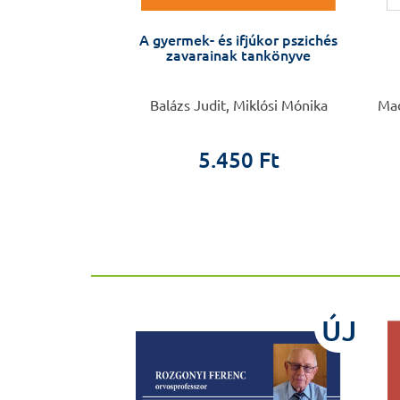
biokémia
A gyermek- és ifjúkor pszichés
zavarainak tankönyve
eronika
Balázs Judit, Miklósi Mónika
Mad
00 Ft
5.450 Ft
ÚJ
ÚJ