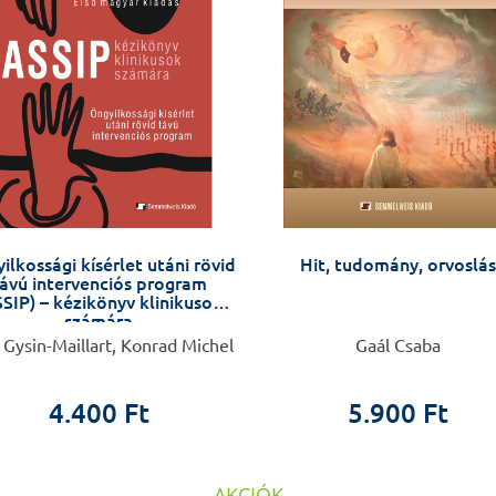
ilkossági kísérlet utáni rövid
Hit, tudomány, orvoslás
ávú intervenciós program
SIP) – kézikönyv klinikusok
számára
 Gysin-Maillart, Konrad Michel
Gaál Csaba
4.400 Ft
5.900 Ft
AKCIÓK