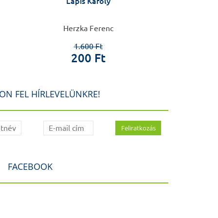
Lapis Károly
Herzka Ferenc
Csaba
1.600 Ft
3.8
200 Ft
80
ON FEL HÍRLEVELÜNKRE!
FACEBOOK