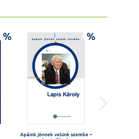
%
%
Apáink jönnek velünk szembe –
Biol