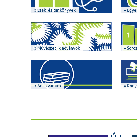
» Szak- és tankönyvek
» Egye
» Művészeti kiadványok
» Soro
» Antikvárium
» Köny