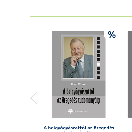
%
%
velünk szembe –
A belgyógyászattól az öregedés