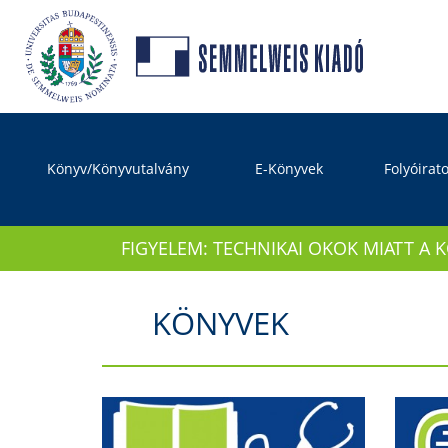
Könyv/Könyvutalvány
E-Könyvek
Folyóirat
FIGYELEM: TECHNIKAI OKOK MIATT A 
KÖNYVEK