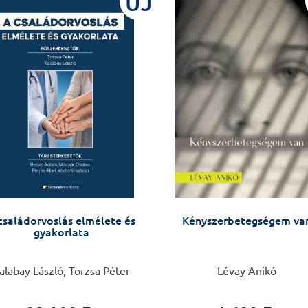
ÚJ
családorvoslás elmélete és
Kényszerbetegségem va
gyakorlata
alabay László, Torzsa Péter
Lévay Anikó