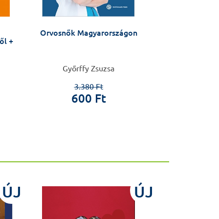
Orvosnők Magyarországon
Molecular 
ől +
Győrffy Zsuzsa
Miklós Csala, 
3.380 Ft
600 Ft
19.0
ÚJ
ÚJ