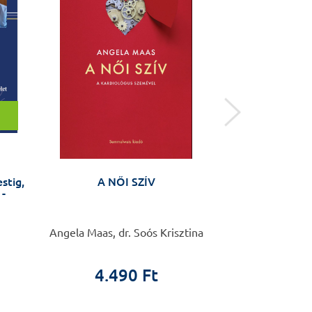
stig,
A NŐI SZÍV
Hit, tudomá
 -
Angela Maas, dr. Soós Krisztina
Gaál
4.490 Ft
5.9