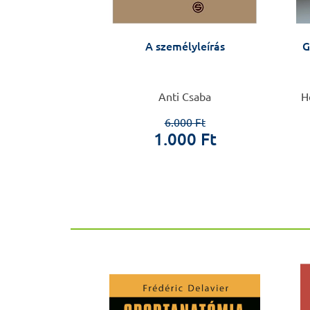
oteomikába – a
A személyleírás
G
erű vizsgálata
z Éva
Anti Csaba
H
6.000 Ft
0 Ft
1.000 Ft