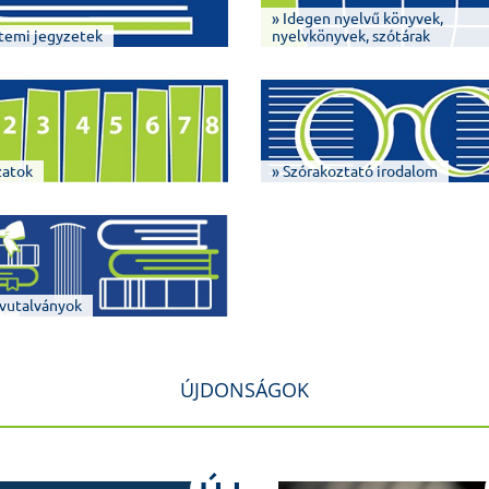
» Idegen nyelvű könyvek,
temi jegyzetek
nyelvkönyvek, szótárak
zatok
» Szórakoztató irodalom
vutalványok
ÚJDONSÁGOK