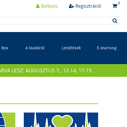
0
Belépés
Regisztráció
r Box
A kiadóról
Letöltések
E-learning
 LESZ: AUGUSZTUS 7., 12-14, 17-19.