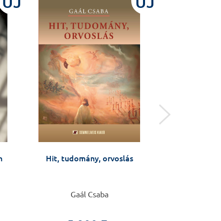
ÚJ
ÚJ
n
Hit, tudomány, orvoslás
Oral surgery
Gaál Csaba
Árpád Joób-Fa
Ko