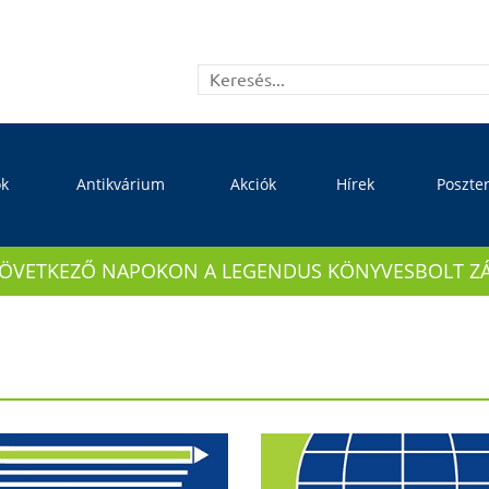
ok
Antikvárium
Akciók
Hírek
Poszte
KÖVETKEZŐ NAPOKON A LEGENDUS KÖNYVESBOLT ZÁRVA