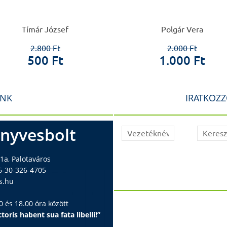
Tímár József
Polgár Vera
2.800 Ft
2.000 Ft
500 Ft
1.000 Ft
INK
IRATKOZZ
nyvesbolt
1a, Palotaváros
6-30-326-4705
s.hu
 és 18.00 óra között
toris habent sua fata libelli!”