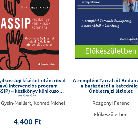
Előkészületben
ilkossági kísérlet utáni rövid
A zempléni Tarcaltól Budape
ávú intervenciós program
a barázdától a katedráig
SIP) – kézikönyv klinikusok
Önéletrajzi látlelet
számára
 Gysin-Maillart, Konrad Michel
Rozgonyi Ferenc
Előkészületben
4.400 Ft