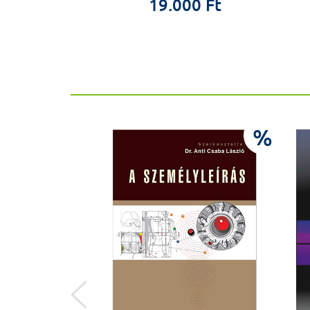
0 Ft
19.000 Ft
%