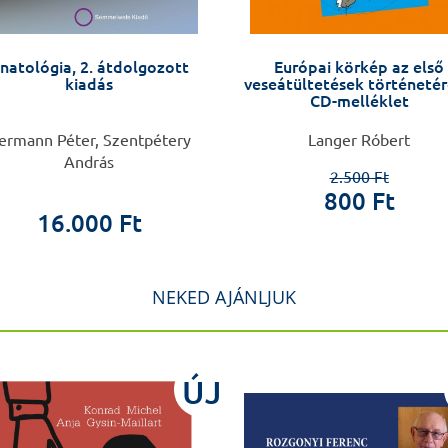
natológia, 2. átdolgozott
Európai körkép az első
kiadás
veseátültetések történetér
CD-melléklet
ermann Péter, Szentpétery
Langer Róbert
András
2.500 Ft
800 Ft
16.000 Ft
NEKED AJÁNLJUK
ÚJ