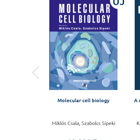
ÚJ
ÚJ
t – zsebkönyv
Molecular cell biology
A 
zülőknek, 2.
tt kiadás
Veronika
Miklós Csala, Szabolcs Sipeki
K