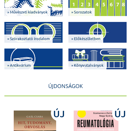
» Művészeti kiadványok
» Sorozatok
» Szórakoztató irodalom
» Előkészületben
» Antikvárium
» Könyvutalványok
ÚJDONSÁGOK
J
ÚJ
ÚJ