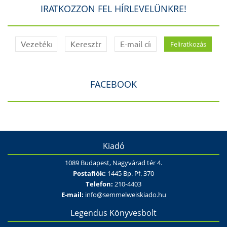
IRATKOZZON FEL HÍRLEVELÜNKRE!
FACEBOOK
Kiadó
1089 Budapest, Nagyvárad tér 4.
Postafiók:
1445 Bp. Pf. 370
Telefon:
210-4403
E-mail:
info@semmelweiskiado.hu
Legendus Könyvesbolt