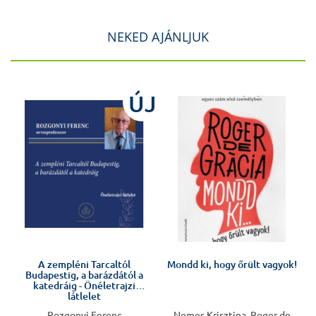
NEKED AJÁNLJUK
ÚJ
Előkészületben
A zempléni Tarcaltól
Mondd ki, hogy őrült vagyok!
Budapestig, a barázdától a
katedráig - Önéletrajzi
látlelet
Rozgonyi Ferenc
Nemes Krisztina, Roger de