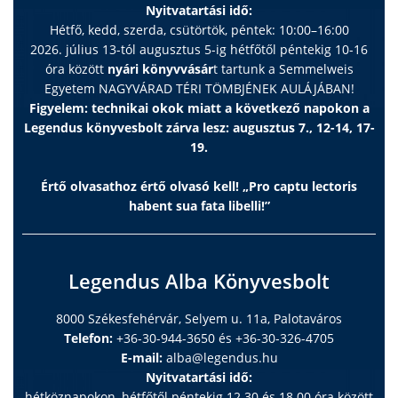
Nyitvatartási idő:
Hétfő, kedd, szerda, csütörtök, péntek: 10:00–16:00
2026. július 13-tól augusztus 5-ig hétfőtől péntekig 10-16
óra között
nyári könyvvásár
t tartunk a Semmelweis
Egyetem NAGYVÁRAD TÉRI TÖMBJÉNEK AULÁJÁBAN!
Figyelem: technikai okok miatt a következő napokon a
Legendus könyvesbolt zárva lesz: augusztus 7., 12-14, 17-
19.
Értő olvasathoz értő olvasó kell! „Pro captu lectoris
habent sua fata libelli!”
Legendus Alba Könyvesbolt
8000 Székesfehérvár, Selyem u. 11a, Palotaváros
Telefon:
+36-30-944-3650 és +36-30-326-4705
E-mail:
alba@legendus.hu
Nyitvatartási idő:
hétköznapokon, hétfőtől péntekig 12.30 és 18.00 óra között