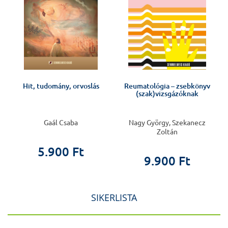
Hit, tudomány, orvoslás
Reumatológia – zsebkönyv
a
(szak)vizsgázóknak
Gaál Csaba
Nagy György, Szekanecz
Zoltán
5.900 Ft
9.900 Ft
SIKERLISTA