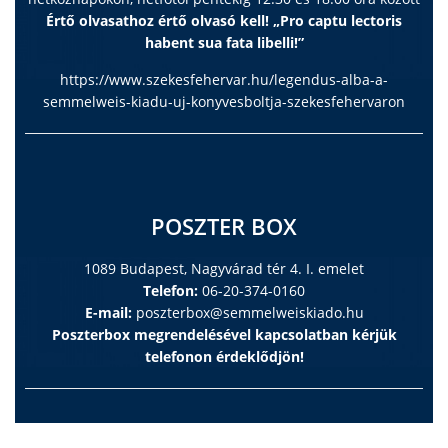
Értő olvasathoz értő olvasó kell! „Pro captu lectoris
habent sua fata libelli!”
https://www.szekesfehervar.hu/legendus-alba-a-
semmelweis-kiadu-uj-konyvesboltja-szekesfehervaron
POSZTER BOX
1089 Budapest, Nagyvárad tér 4. I. emelet
Telefon:
06-20-374-0160
E-mail:
poszterbox@semmelweiskiado.hu
Poszterbox megrendelésével kapcsolatban kérjük
telefonon érdeklődjön!