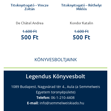
Titoknyitogató – Vincze
Titoknyitogató – Réthelyi
Zoltán
Miklós
,
De Châtel Andrea
Kondor Katalin
1.600 Ft
1.600 Ft
500 Ft
500 Ft
KÖNYVESBOLTJAINK
Legendus Könyvesbolt
1089 Budapest, Nagyvárad tér 4., Aula (a Semmelweis
Egyetem toronyépülete)
Telefon:
06-1-210-4408
E-mail:
info@semmelweiskiado.hu