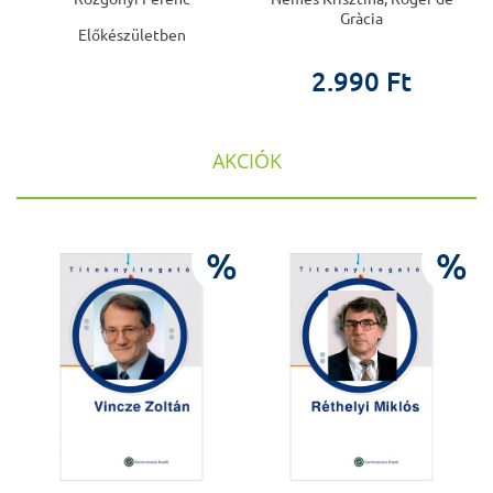
Gràcia
Előkészületben
2.990 Ft
AKCIÓK
%
%
%