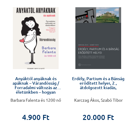
%
n
Anyáktól anyáknak és
Erdély, Partium és a Bánság
apáknak – Várandósság /
erődített helyei, 2.,
Forradalmi változás az
átdolgozott kiadás,
életünkben – hogyan
készüljünk fel rá?
Barbara Falenta és 1200 nő
Karczag Ákos, Szabó Tibor
4.900 Ft
20.000 Ft