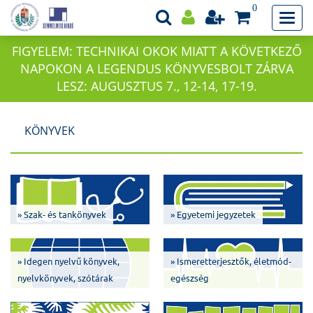
0
FIGYELEM: TECHNIKAI OKOK MIATT A KÖVETKEZŐ
NAPOKON A LEGENDUS KÖNYVESBOLT ZÁRVA
LESZ: AUGUSZTUS 7., 12-14, 17-19.
KÖNYVEK
» Szak- és tankönyvek
» Egyetemi jegyzetek
» Idegen nyelvű könyvek,
» Ismeretterjesztők, életmód-
nyelvkönyvek, szótárak
egészség