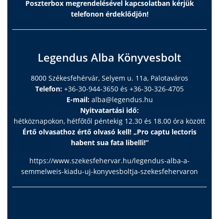
Poszterbox megrendelésével kapcsolatban kérjük
telefonon érdeklődjön!
Legendus Alba Könyvesbolt
8000 Székesfehérvár, Selyem u. 11a, Palotaváros
Telefon:
+36-30-944-3650 és +36-30-326-4705
E-mail:
alba@legendus.hu
Nyitvatartási idő:
hétköznapokon, hétfőtől péntekig 12.30 és 18.00 óra között
Értő olvasathoz értő olvasó kell! „Pro captu lectoris
habent sua fata libelli!”
https://www.szekesfehervar.hu/legendus-alba-a-
semmelweis-kiadu-uj-konyvesboltja-szekesfehervaron