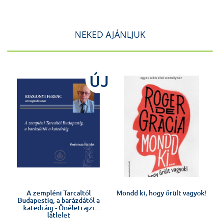
NEKED AJÁNLJUK
ÚJ
Előkészületben
A zempléni Tarcaltól
Mondd ki, hogy őrült vagyok!
Budapestig, a barázdától a
katedráig - Önéletrajzi
látlelet