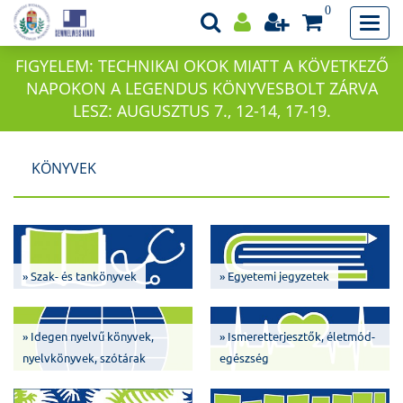
0
FIGYELEM: TECHNIKAI OKOK MIATT A KÖVETKEZŐ
NAPOKON A LEGENDUS KÖNYVESBOLT ZÁRVA
LESZ: AUGUSZTUS 7., 12-14, 17-19.
KÖNYVEK
» Szak- és tankönyvek
» Egyetemi jegyzetek
» Idegen nyelvű könyvek,
» Ismeretterjesztők, életmód-
nyelvkönyvek, szótárak
egészség