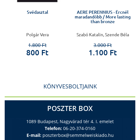
Svédasztal
AERE PERENNIUS - Ércnél
maradandóbb / More lasting
than bronze
Polgár Vera
Szabó Katalin, Szende Béla
1.800 Ft
3.000 Ft
800 Ft
1.100 Ft
KÖNYVESBOLTJAINK
POSZTER BOX
1089 Budapest, Nagyvárad tér 4. I. emelet
Telefon:
06-20-374-0160
E-mail:
poszterbox@semmelweiskiado.hu