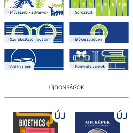
» Művészeti kiadványok
» Sorozatok
» Szórakoztató irodalom
» Előkészületben
» Antikvárium
» Könyvutalványok
ÚJDONSÁGOK
J
ÚJ
ÚJ