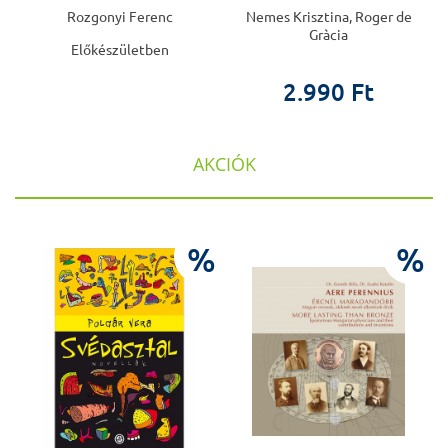
Rozgonyi Ferenc
Nemes Krisztina, Roger de
Gràcia
Előkészületben
2.990 Ft
AKCIÓK
%
%
%