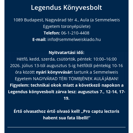
Legendus Könyvesbolt
1089 Budapest, Nagyvárad tér 4., Aula (a Semmelweis
Egyetem toronyépülete)
Telefon:
06-1-210-4408
E-mail:
info@semmelweiskiado.hu
Nyitvatartási idő:
Hétfő, kedd, szerda, csütörtök, péntek: 10:00–16:00
2026. július 13-tól augusztus 5-ig hétfőtől péntekig 10-16
óra között
nyári könyvvásár
t tartunk a Semmelweis
Egyetem NAGYVÁRAD TÉRI TÖMBJÉNEK AULÁJÁBAN!
Figyelem: technikai okok miatt a következő napokon a
Legendus könyvesbolt zárva lesz: augusztus 7., 12-14, 17-
19.
Értő olvasathoz értő olvasó kell! „Pro captu lectoris
habent sua fata libelli!”