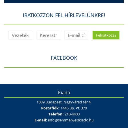
IRATKOZZON FEL HÍRLEVELÜNKRE!
FACEBOOK
Kiadó
1089 Budapest, Nagyvárad tér 4.
Postafiók:
1445 Bp. Pf. 370
Telefon:
210-4403
E-mail:
info@semmelweiskiado.hu