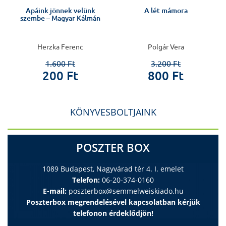
Apáink jönnek velünk
A lét mámora
szembe – Magyar Kálmán
Herzka Ferenc
Polgár Vera
1.600 Ft
3.200 Ft
200 Ft
800 Ft
KÖNYVESBOLTJAINK
POSZTER BOX
1089 Budapest, Nagyvárad tér 4. I. emelet
Telefon:
06-20-374-0160
E-mail:
poszterbox@semmelweiskiado.hu
Poszterbox megrendelésével kapcsolatban kérjük
telefonon érdeklődjön!