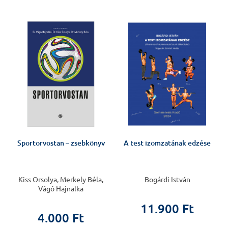
%
Sportorvostan – zsebkönyv
A test izomzatának edzése
Kiss Orsolya, Merkely Béla,
Bogárdi István
Vágó Hajnalka
11.900 Ft
4.000 Ft