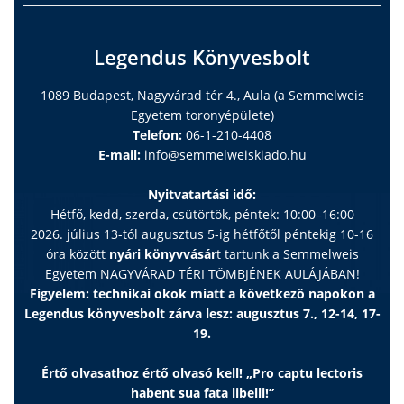
Legendus Könyvesbolt
1089 Budapest, Nagyvárad tér 4., Aula (a Semmelweis
Egyetem toronyépülete)
Telefon:
06-1-210-4408
E-mail:
info@semmelweiskiado.hu
Nyitvatartási idő:
Hétfő, kedd, szerda, csütörtök, péntek: 10:00–16:00
2026. július 13-tól augusztus 5-ig hétfőtől péntekig 10-16
óra között
nyári könyvvásár
t tartunk a Semmelweis
Egyetem NAGYVÁRAD TÉRI TÖMBJÉNEK AULÁJÁBAN!
Figyelem: technikai okok miatt a következő napokon a
Legendus könyvesbolt zárva lesz: augusztus 7., 12-14, 17-
19.
Értő olvasathoz értő olvasó kell! „Pro captu lectoris
habent sua fata libelli!”