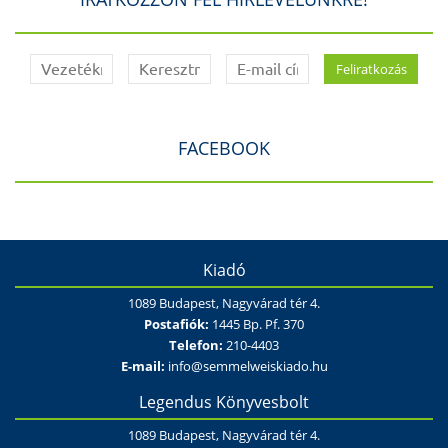
FACEBOOK
Kiadó
1089 Budapest, Nagyvárad tér 4.
Postafiók:
1445 Bp. Pf. 370
Telefon:
210-4403
E-mail:
info@semmelweiskiado.hu
Legendus Könyvesbolt
1089 Budapest, Nagyvárad tér 4.