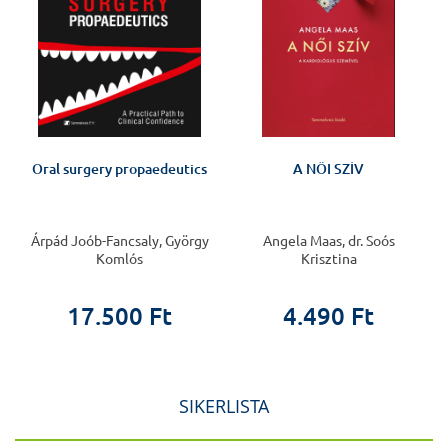
s
Oral surgery propaedeutics
A NŐI SZÍV
,
Árpád Joób-Fancsaly, György
Angela Maas, dr. Soós
h
Komlós
Krisztina
17.500 Ft
4.490 Ft
SIKERLISTA