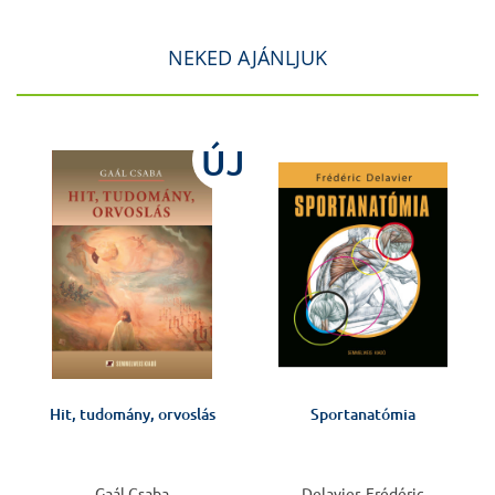
NEKED AJÁNLJUK
J
ÚJ
Hit, tudomány, orvoslás
Sportanatómia
Gaál Csaba
Delavier, Frédéric