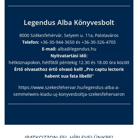
Legendus Alba Könyvesbolt
8000 Székesfehérvár, Selyem u. 11a, Palotaváros
Telefon:
+36-30-944-3650 és +36-30-326-4705
E-mail:
alba@legendus.hu
Nyitvatartási idő:
hétköznapokon, hétfőtől péntekig 12.30 és 18.00 óra között
Értő olvasathoz értő olvasó kell! „Pro captu lectoris
habent sua fata libelli!”
https://www.szekesfehervar.hu/legendus-alba-a-
semmelweis-kiadu-uj-konyvesboltja-szekesfehervaron
IRATKOZZON FEL HÍRLEVELÜNKRE!