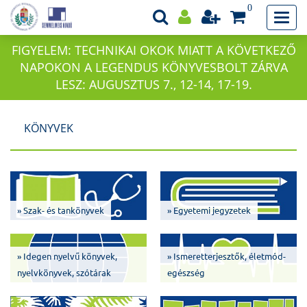
0
FIGYELEM: TECHNIKAI OKOK MIATT A KÖVETKEZŐ
NAPOKON A LEGENDUS KÖNYVESBOLT ZÁRVA
LESZ: AUGUSZTUS 7., 12-14, 17-19.
KÖNYVEK
» Szak- és tankönyvek
» Egyetemi jegyzetek
» Idegen nyelvű könyvek,
» Ismeretterjesztők, életmód-
nyelvkönyvek, szótárak
egészség