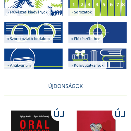
» Művészeti kiadványok
» Sorozatok
» Szórakoztató irodalom
» Előkészületben
» Antikvárium
» Könyvutalványok
ÚJDONSÁGOK
J
ÚJ
ÚJ