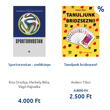
%
t
Sportorvostan – zsebkönyv
Tanuljunk bridzsezni!
Kiss Orsolya, Merkely Béla,
Anders Tibor
Vágó Hajnalka
3.800 Ft
2.500 Ft
4.000 Ft