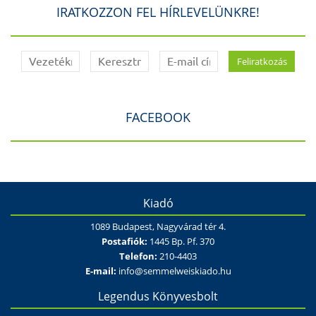
IRATKOZZON FEL HÍRLEVELÜNKRE!
FACEBOOK
Kiadó
1089 Budapest, Nagyvárad tér 4.
Postafiók:
1445 Bp. Pf. 370
Telefon:
210-4403
E-mail:
info@semmelweiskiado.hu
Legendus Könyvesbolt