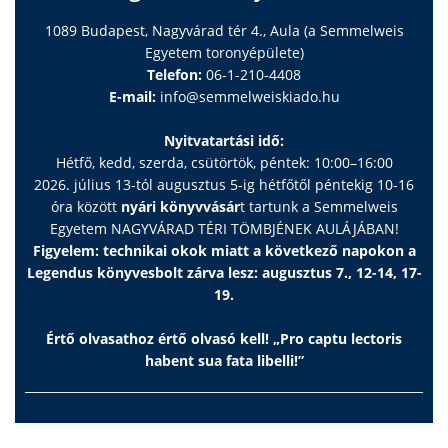
1089 Budapest, Nagyvárad tér 4., Aula (a Semmelweis
Egyetem toronyépülete)
Telefon:
06-1-210-4408
E-mail:
info@semmelweiskiado.hu
Nyitvatartási idő:
Hétfő, kedd, szerda, csütörtök, péntek: 10:00–16:00
2026. július 13-tól augusztus 5-ig hétfőtől péntekig 10-16
óra között
nyári könyvvásár
t tartunk a Semmelweis
Egyetem NAGYVÁRAD TÉRI TÖMBJÉNEK AULÁJÁBAN!
Figyelem: technikai okok miatt a következő napokon a
Legendus könyvesbolt zárva lesz: augusztus 7., 12-14, 17-
19.
Értő olvasathoz értő olvasó kell! „Pro captu lectoris
habent sua fata libelli!”