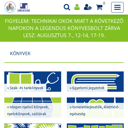
0
FIGYELEM: TECHNIKAI OKOK MIATT A KÖVETKEZŐ
NAPOKON A LEGENDUS KÖNYVESBOLT ZÁRVA
LESZ: AUGUSZTUS 7., 12-14, 17-19.
KÖNYVEK
» Szak- és tankönyvek
» Egyetemi jegyzetek
» Idegen nyelvű könyvek,
» Ismeretterjesztők, életmód-
nyelvkönyvek, szótárak
egészség