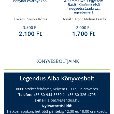
s
Fényből és árnyékból
A Semmelweis Egyetem
Baráti Körének első
negyedszázada az
egyetemért
.
Kovács Piroska Rózsa
Donáth Tibor, Molnár László
3.500 Ft
2.000 Ft
2.100 Ft
1.700 Ft
KÖNYVESBOLTJAINK
Legendus Alba Könyvesbolt
8000 Székesfehérvár, Selyem u. 11a, Palotaváros
Telefon:
+36-30-944-3650 és +36-30-326-4705
E-mail:
alba@legendus.hu
Nyitvatartási idő:
hétköznapokon, hétfőtől péntekig 12.30 és 18.00 óra között