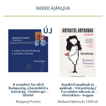
NEKED AJÁNLJUK
J
ÚJ
Előkészületben
A zempléni Tarcaltól
Anyáktól anyáknak és
Budapestig, a barázdától a
apáknak – Várandósság /
v
katedráig - Önéletrajzi
Forradalmi változás az
látlelet
életünkben – hogyan
készüljünk fel rá?
Rozgonyi Ferenc
Barbara Falenta és 1200 nő