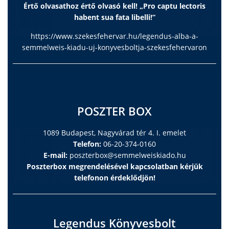
Értő olvasathoz értő olvasó kell! „Pro captu lectoris
habent sua fata libelli!”
https://www.szekesfehervar.hu/legendus-alba-a-
semmelweis-kiadu-uj-konyvesboltja-szekesfehervaron
POSZTER BOX
1089 Budapest, Nagyvárad tér 4. I. emelet
Telefon:
06-20-374-0160
E-mail:
poszterbox@semmelweiskiado.hu
Poszterbox megrendelésével kapcsolatban kérjük
telefonon érdeklődjön!
Legendus Könyvesbolt