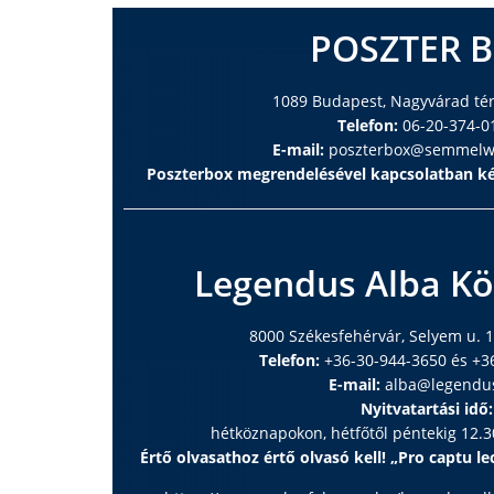
POSZTER 
1089 Budapest, Nagyvárad tér 
Telefon:
06-20-374-0
E-mail:
poszterbox@semmelwe
Poszterbox megrendelésével kapcsolatban ké
Legendus Alba Kö
8000 Székesfehérvár, Selyem u. 1
Telefon:
+36-30-944-3650 és +3
E-mail:
alba@legendu
Nyitvatartási idő:
hétköznapokon, hétfőtől péntekig 12.30
Értő olvasathoz értő olvasó kell! „Pro captu lec