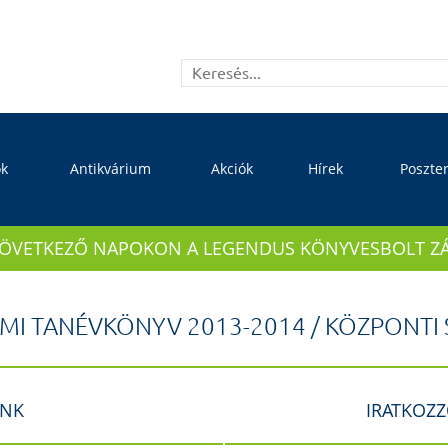
ok
Antikvárium
Akciók
Hírek
Poszte
KÖVETKEZŐ NAPOKON A LEGENDUS KÖNYVESBOLT ZÁRVA
MI TANÉVKÖNYV 2013-2014 / KÖZPONTI 
INK
IRATKOZZ