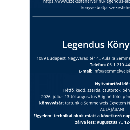
https://www.szekesfehervar.hu/legendus-al
konyvesboltja-szekesfeh
Legendus Köny
1089 Budapest, Nagyvárad tér 4., Aula (a Semm
Telefon:
06-1-210-4
E-mail:
info@semmelweisk
Nyitvatartási idő:
Hétfő, kedd, szerda, csütörtök, pé
2026. július 13-tól augusztus 5-ig hétfőtől pé
könyvvásár
t tartunk a Semmelweis Egyetem
AULÁJÁBAN!
Figyelem: technikai okok miatt a következő n
zárva lesz: augusztus 7., 12