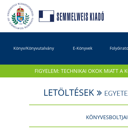
Könyv/Könyvutalvány
E-Könyvek
Folyóirat
FIGYELEM: TECHNIKAI OKOK MIATT A 
LETÖLTÉSEK
EGYETE
KÖNYVESBOLTJA