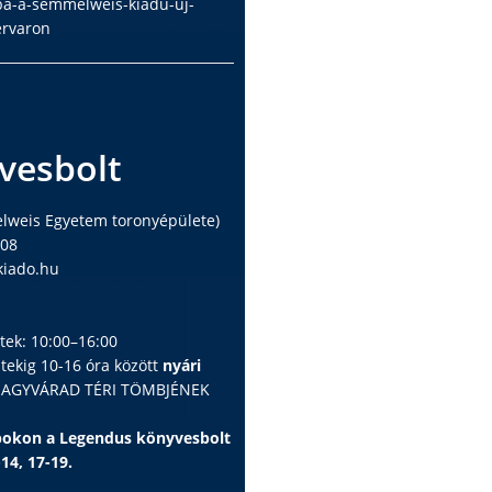
ba-a-semmelweis-kiadu-uj-
ervaron
vesbolt
elweis Egyetem toronyépülete)
408
iado.hu
ntek: 10:00–16:00
ntekig 10-16 óra között
nyári
 NAGYVÁRAD TÉRI TÖMBJÉNEK
apokon a Legendus könyvesbolt
-14, 17-19.