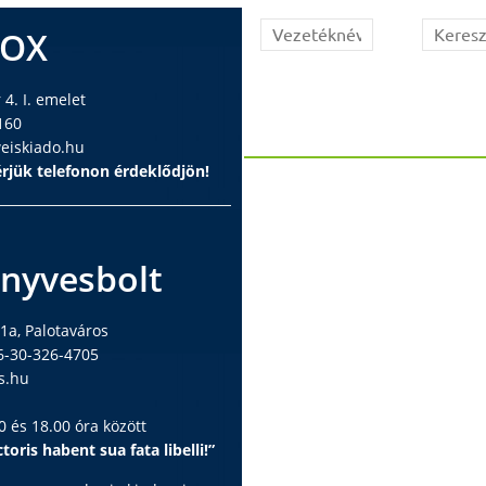
BOX
4. I. emelet
160
iskiado.hu
rjük telefonon érdeklődjön!
nyvesbolt
1a, Palotaváros
6-30-326-4705
s.hu
 és 18.00 óra között
toris habent sua fata libelli!”