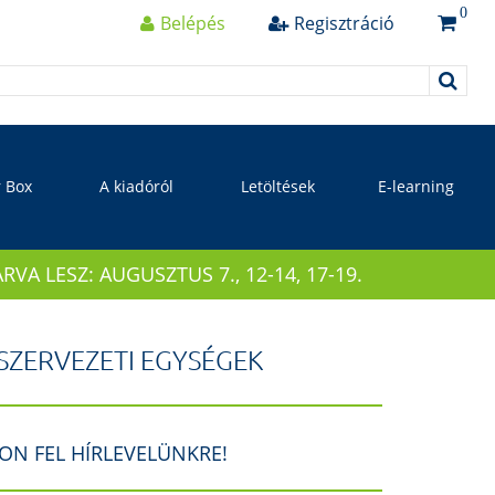
0
Belépés
Regisztráció
r Box
A kiadóról
Letöltések
E-learning
 LESZ: AUGUSZTUS 7., 12-14, 17-19.
SZERVEZETI EGYSÉGEK
ON FEL HÍRLEVELÜNKRE!