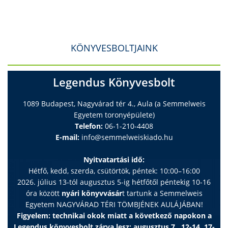
KÖNYVESBOLTJAINK
Legendus Könyvesbolt
1089 Budapest, Nagyvárad tér 4., Aula (a Semmelweis
Egyetem toronyépülete)
Telefon:
06-1-210-4408
E-mail:
info@semmelweiskiado.hu
Nyitvatartási idő:
Hétfő, kedd, szerda, csütörtök, péntek: 10:00–16:00
2026. július 13-tól augusztus 5-ig hétfőtől péntekig 10-16
óra között
nyári könyvvásár
t tartunk a Semmelweis
Egyetem NAGYVÁRAD TÉRI TÖMBJÉNEK AULÁJÁBAN!
Figyelem: technikai okok miatt a következő napokon a
Legendus könyvesbolt zárva lesz: augusztus 7., 12-14, 17-