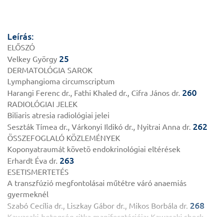
Leírás:
ELŐSZÓ
25
Velkey György
DERMATOLÓGIA SAROK
Lymphangioma circumscriptum
260
Harangi Ferenc dr., Fathi Khaled dr., Cifra János dr.
RADIOLÓGIAI JELEK
Biliaris atresia radiológiai jelei
262
Seszták Tímea dr., Várkonyi Ildikó dr., Nyitrai Anna dr.
ÖSSZEFOGLALÓ KÖZLEMÉNYEK
Koponyatraumát követõ endokrinológiai eltérések
263
Erhardt Éva dr.
ESETISMERTETÉS
A transzfúzió megfontolásai műtétre váró anaemiás
gyermeknél
268
Szabó Cecília dr., Liszkay Gábor dr., Mikos Borbála dr.