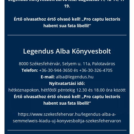
19.
Értő olvasathoz értő olvasó kell! „Pro captu lectoris
habent sua fata libelli!”
Legendus Alba Könyvesbolt
8000 Székesfehérvár, Selyem u. 11a, Palotaváros
Telefon:
+36-30-944-3650 és +36-30-326-4705
E-mail:
alba@legendus.hu
Nyitvatartási idő:
hétköznapokon, hétfőtől péntekig 12.30 és 18.00 óra között
Értő olvasathoz értő olvasó kell! „Pro captu lectoris
habent sua fata libelli!”
https://www.szekesfehervar.hu/legendus-alba-a-
semmelweis-kiadu-uj-konyvesboltja-szekesfehervaron