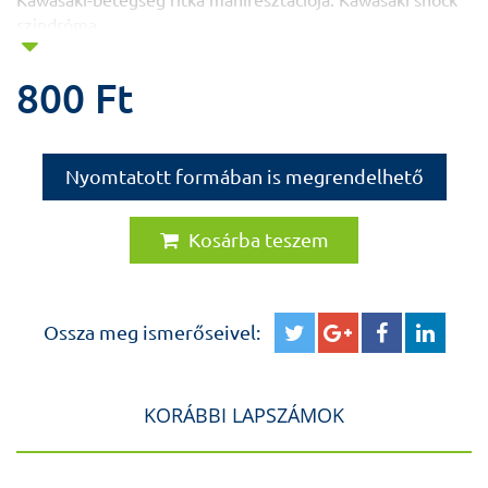
Kawasaki-betegség ritka manifesztációja: Kawasaki shock
szindróma
Szabó Viktória dr., Széchenyi Renáta dr., Bogár Csilla dr.,
275
Niederland Tamás dr.
800 Ft
Non-compactiós cardiomyopathia: egy ritka
primer szívizombetegség – esetismertetés
Zombori Tamás dr., Pozsgai Zsuzsa, Katona Márta
Nyomtatott formában is megrendelhető
279
dr., Kaiser László dr.
TOVÁBBKÉPZÉS MINT KONGRESSZUSI BESZÁMOLÓ
ESPGHAN Táplálkozástudományi továbbképzés (Nutrition
Kosárba teszem
Summer School)
284
Katalin Müller
PREVENCIÓ
A gyermekkori elhízás megelőzése
Ossza meg ismerőseivel:
285
Takács Hajnalka
KÉPZŐMŰVÉSZET
Munkácsy és a magyar realizmus festészete Hajóson
KORÁBBI LAPSZÁMOK
287
Szalay Ágnes
TALLÓZÓ
A koffein védelmet jelent akut pancreatitisszel szemben