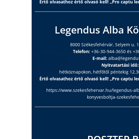
Értő olvasathoz értő olvasó kell! „Pro captu lec
Legendus Alba Kö
8000 Székesfehérvár, Selyem u. 1
Telefon:
+36-30-944-3650 és +3
E-mail:
alba@legendu
Nyitvatartási idő:
hétköznapokon, hétfőtől péntekig 12.30
Értő olvasathoz értő olvasó kell! „Pro captu lec
https://www.szekesfehervar.hu/legendus-al
konyvesboltja-szekesfeh