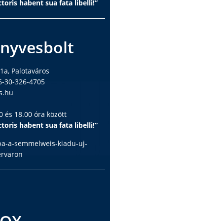
toris habent sua fata libelli!”
nyvesbolt
1a, Palotaváros
6-30-326-4705
s.hu
 és 18.00 óra között
toris habent sua fata libelli!”
ba-a-semmelweis-kiadu-uj-
ervaron