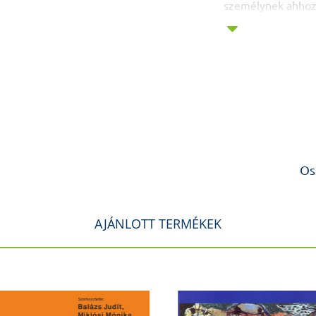
személynek ahhoz
nehézségekkel. A s
valamint gyermeke
tárgyalása során 
sajátos érzelmi as
Néhány fontos té
jelenthet az aggó
fejezetekben tárgy
A visszaesés mege
Os
Stresszkezelés,
Gyógyszeres kezel
Reakció krízishely
AJÁNLOTT TERMÉKEK
Támogató környeze
Együttműködés a 
Alkohol- és drogha
Az életminőség jav
Partnerkapcsolato
Munka és tanulás,