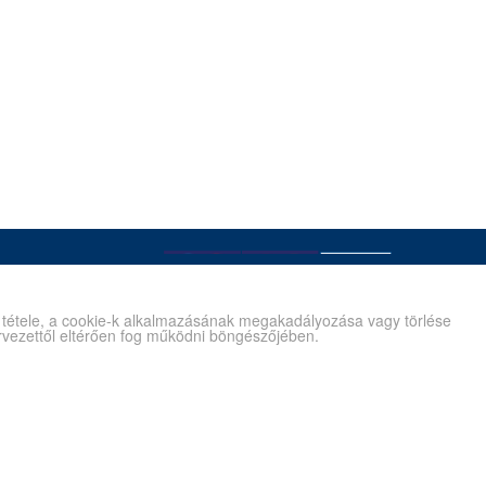
é tétele, a cookie-k alkalmazásának megakadályozása vagy törlése
tervezettől eltérően fog működni böngészőjében.
Kapcsolat
Gyík/Súgó