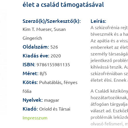
élet a család támogatásával
Szerző(k)/Szerkesztő(k):
Leírás:
A szkizofrénia rej
Kim T. Mueser, Susan
téveszmék és a hal
Gingerich
Az apátia és a vis
Oldalszám:
526
embereket az élet 
személy társaságá
Kiadás éve:
2020
jelentkező problé
ISBN:
9786155981135
kihívássá teszik. 
Méret:
B/5
szkizofréniában s
életet élni. Ennek
Kötés:
Puhatáblás, fényes
A Családi kéziköny
fólia
hozzátartozóknak,
Nyelvek:
magyar
átfogóan tárgyalj
Kiadó:
Oriold és Társai
választ ad. Eszköz
problémák leküzdé
Impresszum
olvasó felismeri, 