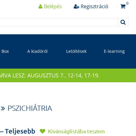
0
Belépés
Regisztráció
r Box
A kiadóról
Letöltések
E-learning
 LESZ: AUGUSZTUS 7., 12-14, 17-19.
PSZICHIÁTRIA
 – Teljesebb
Kívánságlistába teszem