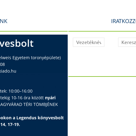
INK
IRATKOZZ
vesbolt
elweis Egyetem toronyépülete)
408
iado.hu
ntek: 10:00–16:00
ntekig 10-16 óra között
nyári
 NAGYVÁRAD TÉRI TÖMBJÉNEK
apokon a Legendus könyvesbolt
-14, 17-19.