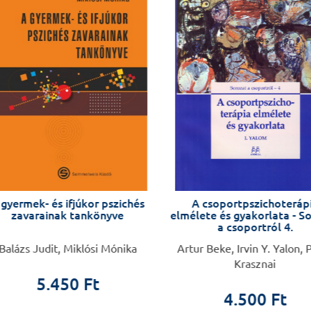
Megbélyegzés és 
A könyv külön tárg
fejezetben fejti ki
Hosszan beszél ar
kihívásokkal szemb
megoldás.
gyermek- és ifjúkor pszichés
A csoportpszichoterápi
zavarainak tankönyve
elmélete és gyakorlata - So
a csoportról 4.
alázs Judit, Miklósi Mónika
Artur Beke, Irvin Y. Yalon, P
Krasznai
5.450 Ft
4.500 Ft