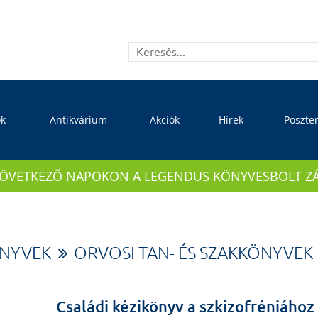
ok
Antikvárium
Akciók
Hírek
Poszte
KÖVETKEZŐ NAPOKON A LEGENDUS KÖNYVESBOLT ZÁRVA
ÖNYVEK
ORVOSI TAN- ÉS SZAKKÖNYVEK
Családi kézikönyv a szkizofréniához