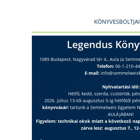
KÖNYVESBOLTJA
Legendus Köny
1089 Budapest, Nagyvárad tér 4., Aula (a Semm
Telefon:
06-1-210-4
E-mail:
info@semmelweisk
Nyitvatartási idő:
Hétfő, kedd, szerda, csütörtök, pé
2026. július 13-tól augusztus 5-ig hétfőtől pé
könyvvásár
t tartunk a Semmelweis Egyetem
AULÁJÁBAN!
Figyelem: technikai okok miatt a következő n
zárva lesz: augusztus 7., 12