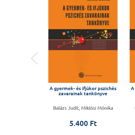
psychotherapy
A gyermek- és ifjúkor pszichés
A 
zavarainak tankönyve
gy Purebl, István
Balázs Judit, Miklósi Mónika
B
solt Unoka
5.400 Ft
0 Ft
0 Ft