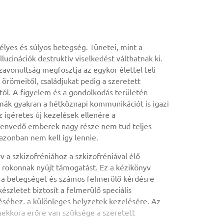
télyes és súlyos betegség. Tünetei, mint a
lucinációk destruktív viselkedést válthatnak ki.
szavonultság megfosztja az egykor élettel teli
örömeitől, családjukat pedig a szeretett
tól. A figyelem és a gondolkodás területén
mák gyakran a hétköznapi kommunikációt is igazi
Az ígéretes új kezelések ellenére a
zenvedő emberek nagy része nem tud teljes
 azonban nem kell így lennie.
v a szkizofréniához a szkizofréniával élő
 rokonnak nyújt támogatást. Ez a kézikönyv
a a betegséget és számos felmerülő kérdésre
készletet biztosít a felmerülő speciális
séhez. a különleges helyzetek kezelésére. Az
mekkora erőre van szüksége a szeretett