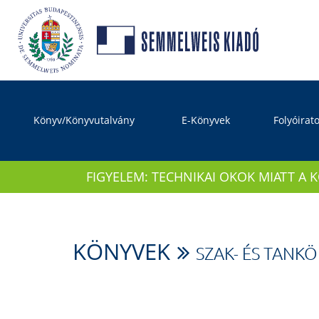
Könyv/Könyvutalvány
E-Könyvek
Folyóirat
FIGYELEM: TECHNIKAI OKOK MIATT A 
KÖNYVEK
SZAK- ÉS TANK