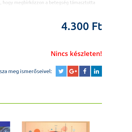
, hogy megbirkózzon a betegség támasztotta
zülők, testvérek, házastársak vagy partnerek,
k esetében jelentkező speciális problémák
figyelembe veszi a különböző rokonsági típusok
4.300 Ft
pektusait.
ma, ami a mindennapokban komoly támogatást
dó családtagok számára s a könyv külön
Nincs készleten!
alja:
lőzése,
sza meg ismerőseivel:
és,
zetekre,
t kialakítása,
gyógyító intézménnyel,
sználat,
ítása,
k,