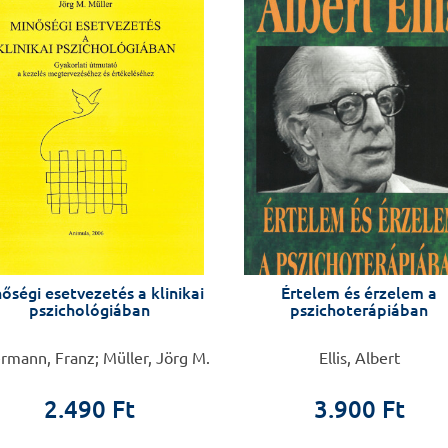
pszichodinamikus p
pszichodinamikus 
arra ösztönzi a p
a pácienseik komp
hogy a területek f
gyakorlatában has
életközelibbek a 
kiadás bővült. A k
szöveget kiegészít
munkát bemutató 
képzések vezetői i
oktatási programj
gyakorlatias és kl
őségi esetvezetés a klinikai
Értelem és érzelem a
pszichológiában
pszichoterápiában
pszichodinamikus p
az olvasó számára
megszilárdításáho
rmann, Franz; Müller, Jörg M.
Ellis, Albert
megszerzéséhez.
2.490 Ft
3.900 Ft