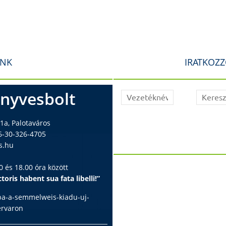
INK
IRATKOZZ
nyvesbolt
1a, Palotaváros
6-30-326-4705
s.hu
 és 18.00 óra között
toris habent sua fata libelli!”
ba-a-semmelweis-kiadu-uj-
ervaron