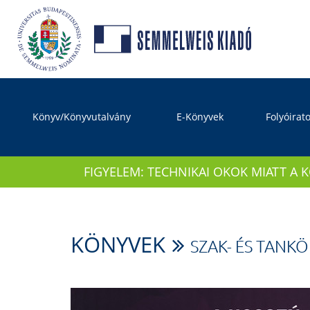
Könyv/Könyvutalvány
E-Könyvek
Folyóirat
FIGYELEM: TECHNIKAI OKOK MIATT A 
KÖNYVEK
SZAK- ÉS TANK