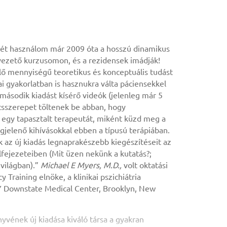
ét használom már 2009 óta a hosszú dinamikus
vezető kurzusomon, és a rezidensek imádják!
 mennyiségű teoretikus és konceptuális tudást
ai gyakorlatban is hasznukra válta páciensekkel
második kiadást kísérő videók (jelenleg már 5
ulcsszerepet töltenek be abban, hogy
egy tapasztalt terapeutát, miként küzd meg a
jelenő kihívásokkal ebben a típusú terápiában.
az új kiadás legnaprakészebb kiegészítéseit az
 alfejezeteiben (Mit üzen nekünk a kutatás?;
 világban).”
Michael E Myers, M.D.,
volt oktatási
y Training elnöke, a klinikai pszichiátria
 Downstate Medical Center, Brooklyn, New
yvének új kiadása kiváló társa a gyakran