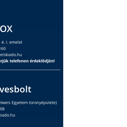
BOX
4. I. emelet
160
iskiado.hu
rjük telefonon érdeklődjön!
vesbolt
elweis Egyetem toronyépülete)
408
iado.hu