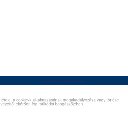
é tétele, a cookie-k alkalmazásának megakadályozása vagy törlése
tervezettől eltérően fog működni böngészőjében.
Kapcsolat
Gyík/Súgó