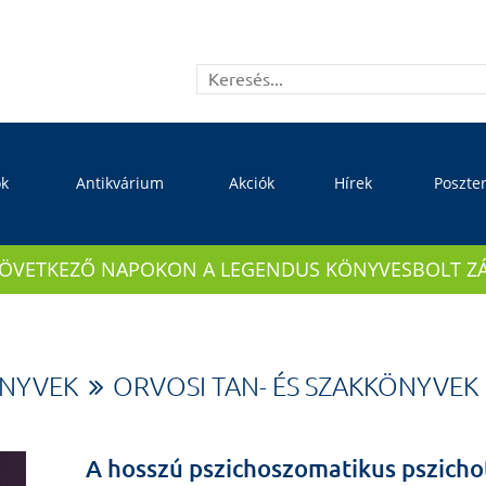
ok
Antikvárium
Akciók
Hírek
Poszte
KÖVETKEZŐ NAPOKON A LEGENDUS KÖNYVESBOLT ZÁRVA
ÖNYVEK
ORVOSI TAN- ÉS SZAKKÖNYVEK
A hosszú pszichoszomatikus pszicho