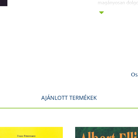
magányosan dolgo
pszichoterapeután
sokkal inkább egy 
kolléga bölcsessé
mint a legfontosab
növekvő empirikus 
kiemelkedő ötletek
olyan klinikai kér
kezdete, áttétel, v
befejezése. Bárme
terapeuták bölcs b
Os
szakmai bizonytal
polcukon”
Robert 
pszichiátriaprofes
AJÁNLOTT TERMÉKEK
A hosszú pszichod
hallgatóságra talá
egészséggel fogla
szociális munkáso
hogy világos instr