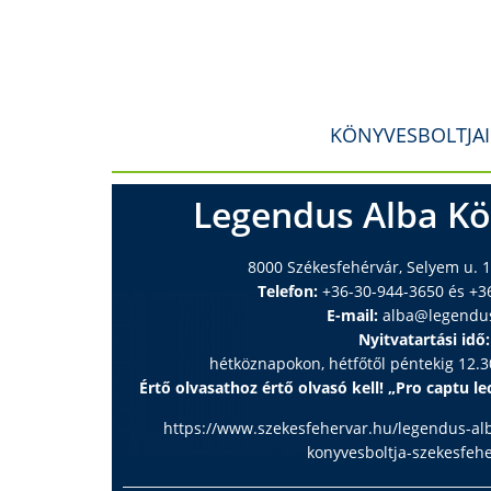
KÖNYVESBOLTJA
Legendus Alba Kö
8000 Székesfehérvár, Selyem u. 1
Telefon:
+36-30-944-3650 és +3
E-mail:
alba@legendu
Nyitvatartási idő:
hétköznapokon, hétfőtől péntekig 12.30
Értő olvasathoz értő olvasó kell! „Pro captu lec
https://www.szekesfehervar.hu/legendus-al
konyvesboltja-szekesfeh