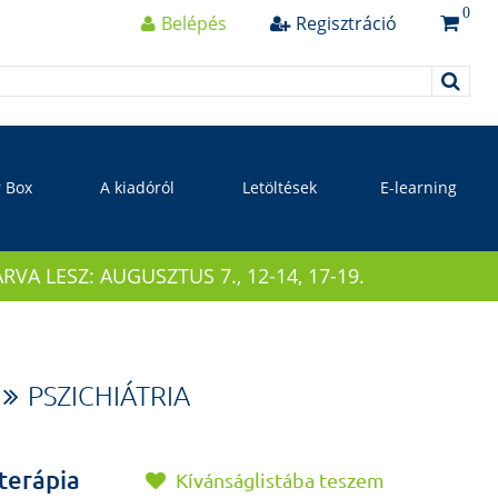
0
Belépés
Regisztráció
r Box
A kiadóról
Letöltések
E-learning
 LESZ: AUGUSZTUS 7., 12-14, 17-19.
PSZICHIÁTRIA
terápia
Kívánságlistába teszem