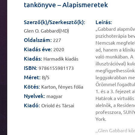
tankönyve – Alapismeretek
Szerző(k)/Szerkesztő(k):
Leírás:
„Gabbard alapműv
Glen O. Gabbard(MD)
pszichoterápia be
Oldalszám:
227
Nemcsak megfelelő
Kiadás éve:
2020
ad, hanem a klinik
való munkában. A 
Kiadás:
Harmadik kiadás
illusztrációval) k
ISBN:
9786155981173
megfigyelhessünk 
Méret:
B/5
leggyakrabban meg
Örömmel fogadtuk 
Kötés:
Karton, fényes fólia
1. és a 3. fejezet
Nyelvek:
magyar
Határok a virtuális
Kiadó:
alelnök, a Residenc
Oriold és Társai
professzora, SUNY
York.
,,Glen Gabbard kön