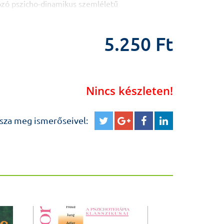
zó pszicho-dinamikus szemléletű
ak. Ez nem egy »hogyan csináld« kézikönyv,
mentor, egy útmutató, egy barát. Egy tapasztalt
gét ismerhetjük meg olyan témákon keresztül,
5.250 Ft
b elméletek klinikailag jelentős dimenziói; a
kutatások; a neurobiológiai vizsgálatok alapján
 és modellek; kifinomult korabeli vizsgálatok
désekről, mint értékelés vagy egy terápia
Nincs készleten!
iszontáttétel, ellenállás, álmok és a terápia
lyik terapeuta, de kifejezetten a kezdő
arátként tekinthetnek erre a kötetre, melyet
sza meg ismerőseivel:
anság esetén mindig megtalálnak a
Michels, M. D
., a
Walsh
McDermott
University
szora,
Cornell University
,
New York
,
New York
.
inamikus pszichoterápia tankönyve hálás
lt a pszichiáter rezidensek, és más mentális
lkozó szakemberek, mint pszichológusok,
k, tanácsadók és nővérek személyében azáltal,
ukciókkal lát el arról, hogyan kezdjünk hozzá a