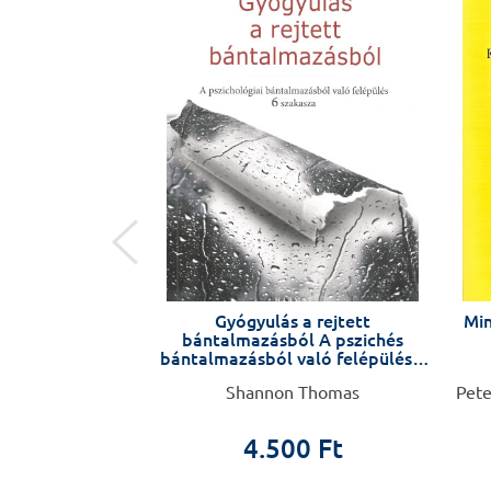
járó
Gyógyulás a rejtett
Min
 beszámolói
bántalmazásból A pszichés
aikról
bántalmazásból való felépülés 6
szakasza
ler, Jon Carlson
Shannon Thomas
Pete
0 Ft
4.500 Ft