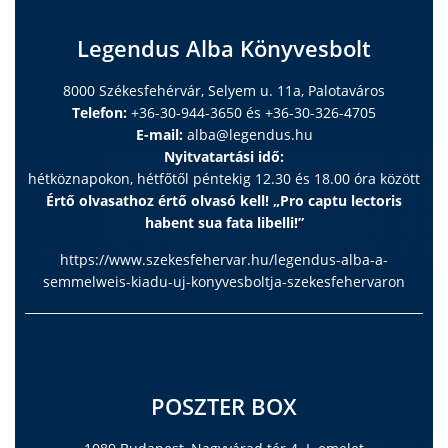
Legendus Alba Könyvesbolt
8000 Székesfehérvár, Selyem u. 11a, Palotaváros
Telefon:
+36-30-944-3650 és +36-30-326-4705
E-mail:
alba@legendus.hu
Nyitvatartási idő:
hétköznapokon, hétfőtől péntekig 12.30 és 18.00 óra között
Értő olvasathoz értő olvasó kell! „Pro captu lectoris
habent sua fata libelli!”
https://www.szekesfehervar.hu/legendus-alba-a-
semmelweis-kiadu-uj-konyvesboltja-szekesfehervaron
POSZTER BOX