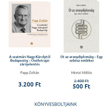
A szatmári Nagy-Károlytól
Út az aranydiplomáig – Egy
Budapestig – Önéletrajzi
sebész emlékei
zárójelentés
Papp Zoltán
Hévizi Miklós
2.400 Ft
3.200 Ft
500 Ft
KÖNYVESBOLTJAINK