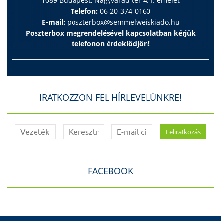
1089 Budapest, Nagyvárad tér 4. I. emelet
Telefon:
06-20-374-0160
E-mail:
poszterbox@semmelweiskiado.hu
Poszterbox megrendelésével kapcsolatban kérjük
telefonon érdeklődjön!
IRATKOZZON FEL HÍRLEVELÜNKRE!
FACEBOOK