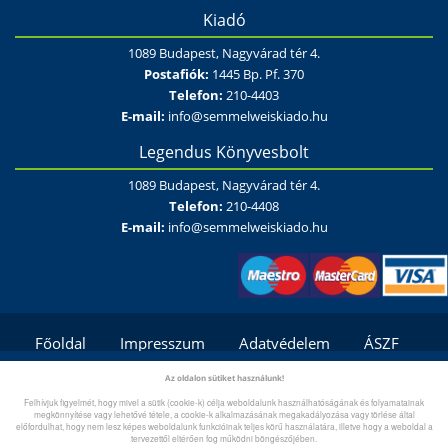
Kiadó
1089 Budapest, Nagyvárad tér 4.
Postafiók:
1445 Bp. Pf. 370
Telefon:
210-4403
E-mail:
info@semmelweiskiado.hu
Legendus Könyvesbolt
1089 Budapest, Nagyvárad tér 4.
Telefon:
210-4408
E-mail:
info@semmelweiskiado.hu
Főoldal
Impresszum
Adatvédelem
ÁSZF
Fizetési és szállítási feltételek/módok
Kapcsolat
Az oldalon sütiket használunk!
Felhívjuk figyelmét, hogy mivel a sütik (cookie-k) célja weboldalunk használhatóságának és folyamatainak
Gyík/Súgó
megkönnyítése vagy lehetővé tétele, a cookie-k alkalmazásának megakadályozása vagy törlése által
előfordulhat, hogy nem lesz képes weboldalunk funkcióinak teljes körű használatára, illetve hogy a weboldal a
tervezettől eltérően fog működni böngészőjében.