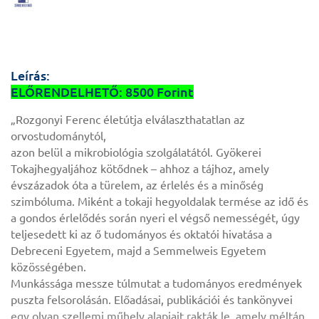
Leírás:
ELŐRENDELHETŐ: 8500 Forint
„Rozgonyi Ferenc életútja elválaszthatatlan az
orvostudománytól,
azon belül a mikrobiológia szolgálatától. Gyökerei
Tokajhegyaljához kötődnek – ahhoz a tájhoz, amely
évszázadok óta a türelem, az érlelés és a minőség
szimbóluma. Miként a tokaji hegyoldalak termése az idő és
a gondos érlelődés során nyeri el végső nemességét, úgy
teljesedett ki az ő tudományos és oktatói hivatása a
Debreceni Egyetem, majd a Semmelweis Egyetem
közösségében.
Munkássága messze túlmutat a tudományos eredmények
puszta felsorolásán. Előadásai, publikációi és tankönyvei
egy olyan szellemi műhely alapjait rakták le, amely méltán