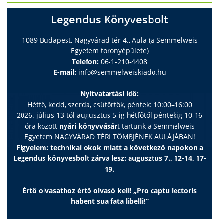
Legendus Könyvesbolt
1089 Budapest, Nagyvárad tér 4., Aula (a Semmelweis
Egyetem toronyépülete)
Telefon:
06-1-210-4408
E-mail:
info@semmelweiskiado.hu
Nyitvatartási idő:
Hétfő, kedd, szerda, csütörtök, péntek: 10:00–16:00
2026. július 13-tól augusztus 5-ig hétfőtől péntekig 10-16
óra között
nyári könyvvásár
t tartunk a Semmelweis
Egyetem NAGYVÁRAD TÉRI TÖMBJÉNEK AULÁJÁBAN!
Figyelem: technikai okok miatt a következő napokon a
Legendus könyvesbolt zárva lesz: augusztus 7., 12-14, 17-
19.
Értő olvasathoz értő olvasó kell! „Pro captu lectoris
habent sua fata libelli!”