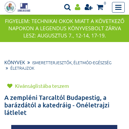
0
FIGYELEM: TECHNIKAI OKOK MIATT A KÖVETKEZŐ
NAPOKON A LEGENDUS KÖNYVESBOLT ZÁRVA
LESZ: AUGUSZTUS 7., 12-14, 17-19.
KÖNYVEK
ISMERETTERJESZTŐK, ÉLETMÓD-EGÉSZSÉG
ÉLETRAJZOK
Kívánságlistába teszem
A zempléni Tarcaltól Budapestig, a
barázdától a katedráig - Önéletrajzi
látlelet