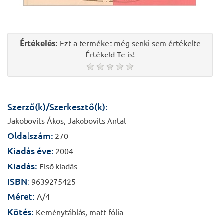
Értékelés:
Ezt a terméket még senki sem értékelte
Értékeld Te is!
Szerző(k)/Szerkesztő(k):
Jakobovits Ákos, Jakobovits Antal
Oldalszám:
270
Kiadás éve:
2004
Kiadás:
Első kiadás
ISBN:
9639275425
Méret:
A/4
Kötés:
Keménytáblás, matt fólia