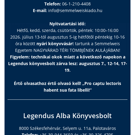
Telefon:
06-1-210-4408
E-mail:
info@semmelweiskiado.hu
Nyitvatartási idő:
Hétfő, kedd, szerda, csütörtök, péntek: 10:00–16:00
2026. július 13-tól augusztus 5-ig hétfőtől péntekig 10-16
óra között
nyári könyvvásár
t tartunk a Semmelweis
Egyetem NAGYVÁRAD TÉRI TÖMBJÉNEK AULÁJÁBAN!
Figyelem: technikai okok miatt a következő napokon a
Legendus könyvesbolt zárva lesz: augusztus 7., 12-14, 17-
19.
Értő olvasathoz értő olvasó kell! „Pro captu lectoris
habent sua fata libelli!”
Legendus Alba Könyvesbolt
8000 Székesfehérvár, Selyem u. 11a, Palotaváros
Telefon:
+36-30-944-3650 és +36-30-326-4705