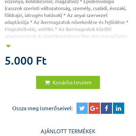
viszonya, köldökzsinór, magzatvíz) * Epidemiológia
(rasszok szerinti változatosság, személy, családi, évszaki,
földrajzi, iatrogén hatások) * Az anyai szervezet
adaptációja * Az ikermagzatok növekedése és fejlõdése *
Magzatelhalás, vetélés * Az ikermagzatok közötti
anastomosisok és következményei (iker-iker transzfúziós
szindróma) * Az anyai szervezet szövõdményei * A
petemellékrészek rendellenességei * Iker koraszülések *
Ikermagzatok fekvése * Diagnosztikus és terápiás
5.000 Ft
eljárások (külsõ, invazív, terápiás) * Az ikerterhesek
gondozása * Ikerszülések * Fejlõdési rendellenességek *
Perinatalis halálozás * Multifoetalis terhességek * Az
Kosárba teszem
ikerszülések korai és késõi pszichoszociális és fizikális
hatásai.
A nagy formátumú, ábrákkal, fotókkal gazdagon illusztrált,
Ossza meg ismerőseivel:
bõséges irodalmat is tartalmazó, hiánypótló könyv szülész-
nõgyógyászok, neonatológusok, gyermekorvosok,
családorvosok, szülésznõk, védõnõk, szakvizsgára készülõk
AJÁNLOTT TERMÉKEK
részére nélkülözhetetlen.