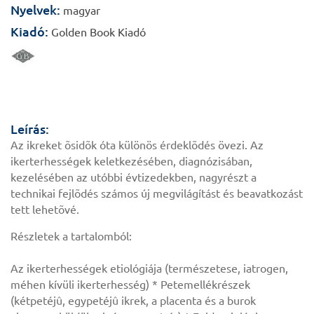
Nyelvek:
magyar
Kiadó:
Golden Book Kiadó
Leírás:
Az ikreket õsidõk óta különös érdeklõdés övezi. Az
ikerterhességek keletkezésében, diagnózisában,
kezelésében az utóbbi évtizedekben, nagyrészt a
technikai fejlõdés számos új megvilágítást és beavatkozást
tett lehetõvé.
Részletek a tartalomból:
Az ikerterhességek etiológiája (természetese, iatrogen,
méhen kívüli ikerterhesség) * Petemellékrészek
(kétpetéjû, egypetéjû ikrek, a placenta és a burok