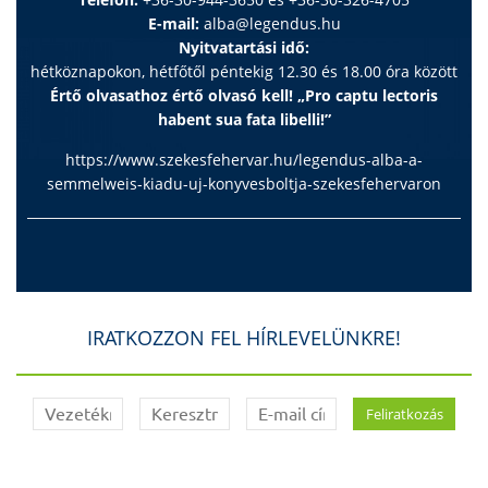
E-mail:
alba@legendus.hu
Nyitvatartási idő:
hétköznapokon, hétfőtől péntekig 12.30 és 18.00 óra között
Értő olvasathoz értő olvasó kell! „Pro captu lectoris
habent sua fata libelli!”
https://www.szekesfehervar.hu/legendus-alba-a-
semmelweis-kiadu-uj-konyvesboltja-szekesfehervaron
IRATKOZZON FEL HÍRLEVELÜNKRE!