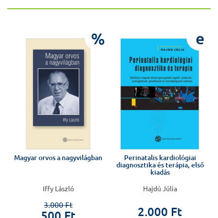
e
%
e
Magyar orvos a nagyvilágban
Perinatalis kardiológiai
diagnosztika és terápia, első
kiadás
Iffy László
Hajdú Júlia
3.000 Ft
2.000 Ft
500 Ft