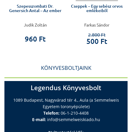
Szepesszombati Dr.
Cseppek – Egy sebész orvos
Genersich Antal – Az ember
emlékeiből
Judik Zoltán
Farkas Sándor
2.800 Ft
960 Ft
500 Ft
KÖNYVESBOLTJAINK
Legendus Könyvesbolt
1089 Budapest, Nagyvárad tér 4., Aula (a Semmelweis
Egyetem toronyépülete)
Telefon:
06-1-210-4408
E-mail:
info@semmelweiskiado.hu