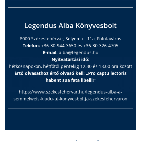
Legendus Alba Könyvesbolt
8000 Székesfehérvár, Selyem u. 11a, Palotaváros
Telefon:
+36-30-944-3650 és +36-30-326-4705
E-mail:
alba@legendus.hu
Nyitvatartási idő:
hétköznapokon, hétfőtől péntekig 12.30 és 18.00 óra között
Értő olvasathoz értő olvasó kell! „Pro captu lectoris
habent sua fata libelli!”
https://www.szekesfehervar.hu/legendus-alba-a-
semmelweis-kiadu-uj-konyvesboltja-szekesfehervaron