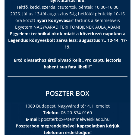
Nyitvatartási idő:
Hétfő, kedd, szerda, csütörtök, péntek: 10:00–16:00
2026. július 13-tól augusztus 5-ig hétfőtől péntekig 10-16
óra között
nyári könyvvásár
t tartunk a Semmelweis
Egyetem NAGYVÁRAD TÉRI TÖMBJÉNEK AULÁJÁBAN!
Figyelem: technikai okok miatt a következő napokon a
Legendus könyvesbolt zárva lesz: augusztus 7., 12-14, 17-
19.
Értő olvasathoz értő olvasó kell! „Pro captu lectoris
habent sua fata libelli!”
POSZTER BOX
1089 Budapest, Nagyvárad tér 4. I. emelet
Telefon:
06-20-374-0160
E-mail:
poszterbox@semmelweiskiado.hu
Poszterbox megrendelésével kapcsolatban kérjük
telefonon érdeklődjön!