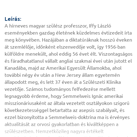
Leírás:
A hírneves magyar szülész professzor, Iffy László
eseményekben gazdag életének küzdelmes évtizedeit írta
meg könyvében. Hazájában a diktatúráknak hosszú éveken
át szemlélője, időnként elszenvedője volt, így 1956-ban
kül­földre menekült, ahol eddig 56 évet élt. Viszontagságos
és fáradhatatlanul vállalt angliai szakmai évei után jutott el
Kanadába, majd az Amerikai Egyesült Államokba, ahol
további négy év után a New Jersey állam egyetemén
állapodott meg, és lett 37 éven át a Szülészeti Klinika
vezetője. Számos tudományos felfedezése mellett
legnagyobb érdeme, hogy Semmelweis Ignác amerikai
misszionáriusaként az általa vezetett osztályokon szigorú
következetességgel betartatta az asepsis szabályait, és
ezzel bizonyította a Semmelweis-doktrína ma is érvényes
aktualitását az orvosi gyakorlatban és kiváltképpen a
szülészetben. Nemzetközileg nagyra értékelt