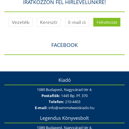
IRATKOZZON FEL HÍRLEVELÜNKRE!
FACEBOOK
Kiadó
1089 Budapest, Nagyvárad tér 4.
Postafiók:
1445 Bp. Pf. 370
Telefon:
210-4403
E-mail:
info@semmelweiskiado.hu
Legendus Könyvesbolt
1089 Budapest, Nagyvárad tér 4.