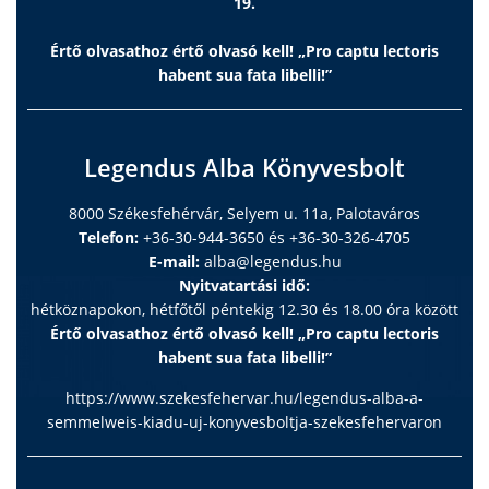
19.
Értő olvasathoz értő olvasó kell! „Pro captu lectoris
habent sua fata libelli!”
Legendus Alba Könyvesbolt
8000 Székesfehérvár, Selyem u. 11a, Palotaváros
Telefon:
+36-30-944-3650 és +36-30-326-4705
E-mail:
alba@legendus.hu
Nyitvatartási idő:
hétköznapokon, hétfőtől péntekig 12.30 és 18.00 óra között
Értő olvasathoz értő olvasó kell! „Pro captu lectoris
habent sua fata libelli!”
https://www.szekesfehervar.hu/legendus-alba-a-
semmelweis-kiadu-uj-konyvesboltja-szekesfehervaron