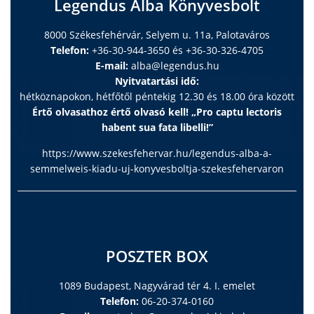
Legendus Alba Könyvesbolt
8000 Székesfehérvár, Selyem u. 11a, Palotaváros
Telefon:
+36-30-944-3650 és +36-30-326-4705
E-mail:
alba@legendus.hu
Nyitvatartási idő:
hétköznapokon, hétfőtől péntekig 12.30 és 18.00 óra között
Értő olvasathoz értő olvasó kell! „Pro captu lectoris
habent sua fata libelli!”
https://www.szekesfehervar.hu/legendus-alba-a-
semmelweis-kiadu-uj-konyvesboltja-szekesfehervaron
POSZTER BOX
1089 Budapest, Nagyvárad tér 4. I. emelet
Telefon:
06-20-374-0160