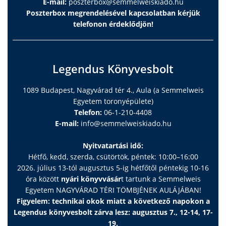
E-mail:
poszterbox@semmelweiskiado.hu
Poszterbox megrendelésével kapcsolatban kérjük
telefonon érdeklődjön!
Legendus Könyvesbolt
1089 Budapest, Nagyvárad tér 4., Aula (a Semmelweis
Egyetem toronyépülete)
Telefon:
06-1-210-4408
E-mail:
info@semmelweiskiado.hu
Nyitvatartási idő:
Hétfő, kedd, szerda, csütörtök, péntek: 10:00–16:00
2026. július 13-tól augusztus 5-ig hétfőtől péntekig 10-16
óra között
nyári könyvvásár
t tartunk a Semmelweis
Egyetem NAGYVÁRAD TÉRI TÖMBJÉNEK AULÁJÁBAN!
Figyelem: technikai okok miatt a következő napokon a
Legendus könyvesbolt zárva lesz: augusztus 7., 12-14, 17-
19.