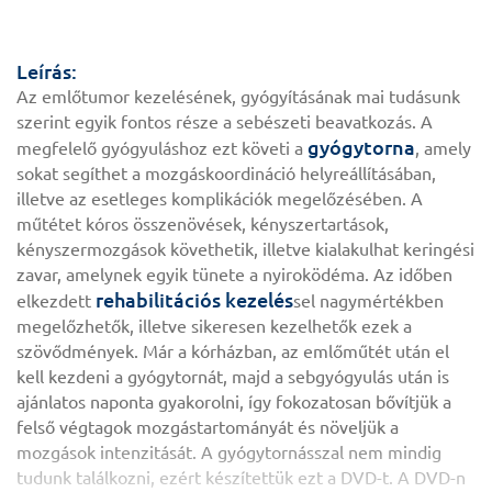
Leírás:
Az emlőtumor kezelésének, gyógyításának mai tudásunk
szerint egyik fontos része a sebészeti beavatkozás. A
gyógytorna
megfelelő gyógyuláshoz ezt követi a
, amely
sokat segíthet a mozgáskoordináció helyreállításában,
illetve az esetleges komplikációk megelőzésében. A
műtétet kóros összenövések, kényszertartások,
kényszermozgások követhetik, illetve kialakulhat keringési
zavar, amelynek egyik tünete a nyiroködéma. Az időben
rehabilitációs kezelés
elkezdett
sel nagymértékben
megelőzhetők, illetve sikeresen kezelhetők ezek a
szövődmények. Már a kórházban, az emlőműtét után el
kell kezdeni a gyógytornát, majd a sebgyógyulás után is
ajánlatos naponta gyakorolni, így fokozatosan bővítjük a
felső végtagok mozgástartományát és növeljük a
mozgások intenzitását. A gyógytornásszal nem mindig
tudunk találkozni, ezért készítettük ezt a DVD-t. A DVD-n