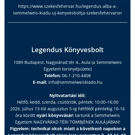
https://www.szekesfehervar.hu/legendus-alba-a-
semmelweis-kiadu-uj-konyvesboltja-szekesfehervaron
Legendus Könyvesbolt
1089 Budapest, Nagyvárad tér 4., Aula (a Semmelweis
Egyetem toronyépülete)
Telefon:
06-1-210-4408
E-mail:
info@semmelweiskiado.hu
Nyitvatartási idő:
Hétfő, kedd, szerda, csütörtök, péntek: 10:00–16:00
2026. július 13-tól augusztus 5-ig hétfőtől péntekig 10-16
óra között
nyári könyvvásár
t tartunk a Semmelweis
Egyetem NAGYVÁRAD TÉRI TÖMBJÉNEK AULÁJÁBAN!
Figyelem: technikai okok miatt a következő napokon a