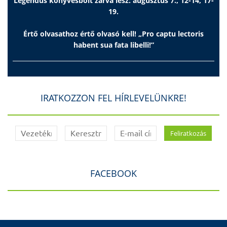
Legendus könyvesbolt zárva lesz: augusztus 7., 12-14, 17-
19.
Értő olvasathoz értő olvasó kell! „Pro captu lectoris
habent sua fata libelli!”
IRATKOZZON FEL HÍRLEVELÜNKRE!
FACEBOOK