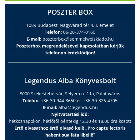
POSZTER BOX
1089 Budapest, Nagyvárad tér 4. I. emelet
Telefon:
06-20-374-0160
E-mail:
poszterbox@semmelweiskiado.hu
Poszterbox megrendelésével kapcsolatban kérjük
telefonon érdeklődjön!
Legendus Alba Könyvesbolt
8000 Székesfehérvár, Selyem u. 11a, Palotaváros
Telefon:
+36-30-944-3650 és +36-30-326-4705
E-mail:
alba@legendus.hu
Nyitvatartási idő:
hétköznapokon, hétfőtől péntekig 12.30 és 18.00 óra között
Értő olvasathoz értő olvasó kell! „Pro captu lectoris
habent sua fata libelli!”