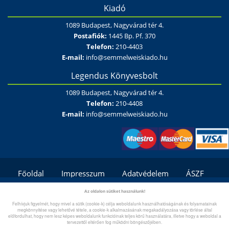
Kiadó
1089 Budapest, Nagyvárad tér 4.
Postafiók:
1445 Bp. Pf. 370
Telefon:
210-4403
E-mail:
info@semmelweiskiado.hu
Legendus Könyvesbolt
1089 Budapest, Nagyvárad tér 4.
Telefon:
210-4408
E-mail:
info@semmelweiskiado.hu
Főoldal
Impresszum
Adatvédelem
ÁSZF
Fizetési és szállítási feltételek/módok
Kapcsolat
Az oldalon sütiket használunk!
Felhívjuk figyelmét, hogy mivel a sütik (cookie-k) célja weboldalunk használhatóságának és folyamatainak
Gyík/Súgó
megkönnyítése vagy lehetővé tétele, a cookie-k alkalmazásának megakadályozása vagy törlése által
előfordulhat, hogy nem lesz képes weboldalunk funkcióinak teljes körű használatára, illetve hogy a weboldal a
tervezettől eltérően fog működni böngészőjében.
Copyright © 2026. semmelweiskiado.hu | Minden jog