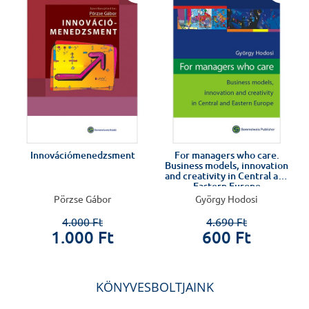
Innovációmenedzsment
For managers who care.
Business models, innovation
d
and creativity in Central and
Eastern Europe
Pörzse Gábor
György Hodosi
4.000 Ft
4.690 Ft
1.000 Ft
600 Ft
KÖNYVESBOLTJAINK