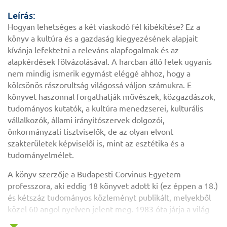
Leírás:
Hogyan lehetséges a két viaskodó fél kibékítése? Ez a
könyv a kultúra és a gazdaság kiegyezésének alapjait
kívánja lefektetni a releváns alapfogalmak és az
alapkérdések fölvázolásával. A harcban álló felek ugyanis
nem mindig ismerik egymást eléggé ahhoz, hogy a
kölcsönös rászorultság világossá váljon számukra. E
könyvet haszonnal forgathatják művészek, közgazdászok,
tudományos kutatók, a kultúra menedzserei, kulturális
vállalkozók, állami irányítószervek dolgozói,
önkormányzati tisztviselők, de az olyan elvont
szakterületek képviselői is, mint az esztétika és a
tudományelmélet.
A könyv szerzője a Budapesti Corvinus Egyetem
professzora, aki eddig 18 könyvet adott ki (ez éppen a 18.)
és kétszáz tudományos közleményt publikált, melyekből
közel 60 angol nyelven jelent meg. 1983 óta járja a világ
nagy kutatóközpontjait. 1991-ben a New York State