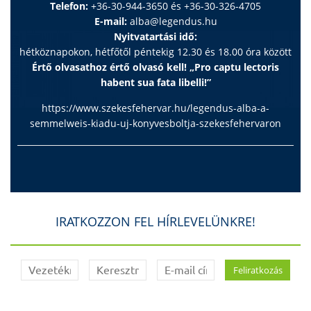
Telefon:
+36-30-944-3650 és +36-30-326-4705
E-mail:
alba@legendus.hu
Nyitvatartási idő:
hétköznapokon, hétfőtől péntekig 12.30 és 18.00 óra között
Értő olvasathoz értő olvasó kell! „Pro captu lectoris
habent sua fata libelli!”
https://www.szekesfehervar.hu/legendus-alba-a-
semmelweis-kiadu-uj-konyvesboltja-szekesfehervaron
IRATKOZZON FEL HÍRLEVELÜNKRE!