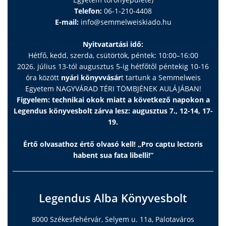
Telefon:
06-1-210-4408
E-mail:
info@semmelweiskiado.hu
Nyitvatartási idő:
Hétfő, kedd, szerda, csütörtök, péntek: 10:00–16:00
2026. július 13-tól augusztus 5-ig hétfőtől péntekig 10-16
óra között
nyári könyvvásár
t tartunk a Semmelweis
Egyetem NAGYVÁRAD TÉRI TÖMBJÉNEK AULÁJÁBAN!
Figyelem: technikai okok miatt a következő napokon a
Legendus könyvesbolt zárva lesz: augusztus 7., 12-14, 17-
19.
Értő olvasathoz értő olvasó kell! „Pro captu lectoris
habent sua fata libelli!”
Legendus Alba Könyvesbolt
8000 Székesfehérvár, Selyem u. 11a, Palotaváros