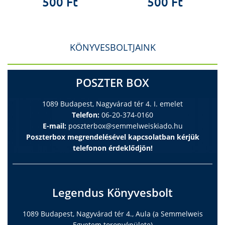
500 Ft
500 Ft
KÖNYVESBOLTJAINK
POSZTER BOX
1089 Budapest, Nagyvárad tér 4. I. emelet
Telefon:
06-20-374-0160
E-mail:
poszterbox@semmelweiskiado.hu
Poszterbox megrendelésével kapcsolatban kérjük
telefonon érdeklődjön!
Legendus Könyvesbolt
1089 Budapest, Nagyvárad tér 4., Aula (a Semmelweis
Egyetem toronyépülete)