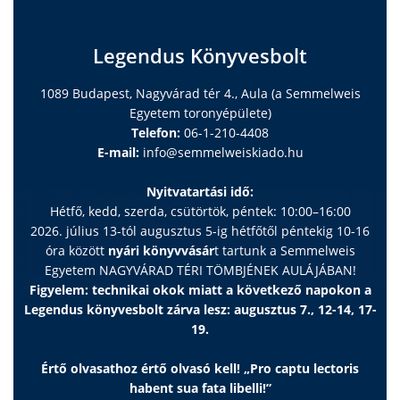
Legendus Könyvesbolt
1089 Budapest, Nagyvárad tér 4., Aula (a Semmelweis
Egyetem toronyépülete)
Telefon:
06-1-210-4408
E-mail:
info@semmelweiskiado.hu
Nyitvatartási idő:
Hétfő, kedd, szerda, csütörtök, péntek: 10:00–16:00
2026. július 13-tól augusztus 5-ig hétfőtől péntekig 10-16
óra között
nyári könyvvásár
t tartunk a Semmelweis
Egyetem NAGYVÁRAD TÉRI TÖMBJÉNEK AULÁJÁBAN!
Figyelem: technikai okok miatt a következő napokon a
Legendus könyvesbolt zárva lesz: augusztus 7., 12-14, 17-
19.
Értő olvasathoz értő olvasó kell! „Pro captu lectoris
habent sua fata libelli!”