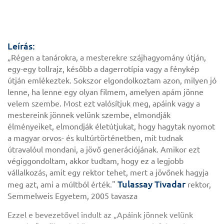
Leírás:
„Régen a tanárokra, a mesterekre szájhagyomány útján,
egy-egy tollrajz, később a dagerrotípia vagy a fénykép
útján emlékeztek. Sokszor elgondolkoztam azon, milyen jó
lenne, ha lenne egy olyan filmem, amelyen apám jönne
velem szembe. Most ezt valósítjuk meg, apáink vagy a
mestereink jönnek velünk szembe, elmondják
élményeiket, elmondják életútjukat, hogy hagytak nyomot
a magyar orvos- és kultúrtörténetben, mit tudnak
útravalóul mondani, a jövő generációjának. Amikor ezt
végiggondoltam, akkor tudtam, hogy ez a legjobb
vállalkozás, amit egy rektor tehet, mert a jövőnek hagyja
Tulassay Tivadar
meg azt, ami a múltból érték."
rektor,
Semmelweis Egyetem, 2005 tavasza
Ezzel e bevezetővel indult az „Apáink jönnek velünk