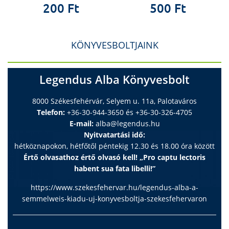
200 Ft
500 Ft
KÖNYVESBOLTJAINK
Legendus Alba Könyvesbolt
8000 Székesfehérvár, Selyem u. 11a, Palotaváros
Telefon:
+36-30-944-3650 és +36-30-326-4705
E-mail:
alba@legendus.hu
Nyitvatartási idő:
hétköznapokon, hétfőtől péntekig 12.30 és 18.00 óra között
Értő olvasathoz értő olvasó kell! „Pro captu lectoris
habent sua fata libelli!”
https://www.szekesfehervar.hu/legendus-alba-a-
semmelweis-kiadu-uj-konyvesboltja-szekesfehervaron