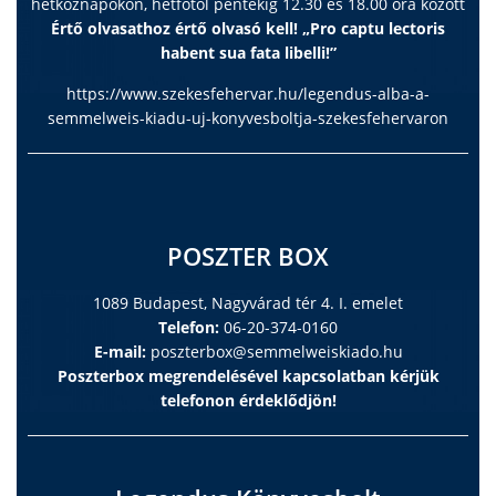
hétköznapokon, hétfőtől péntekig 12.30 és 18.00 óra között
Értő olvasathoz értő olvasó kell! „Pro captu lectoris
habent sua fata libelli!”
https://www.szekesfehervar.hu/legendus-alba-a-
semmelweis-kiadu-uj-konyvesboltja-szekesfehervaron
POSZTER BOX
1089 Budapest, Nagyvárad tér 4. I. emelet
Telefon:
06-20-374-0160
E-mail:
poszterbox@semmelweiskiado.hu
Poszterbox megrendelésével kapcsolatban kérjük
telefonon érdeklődjön!