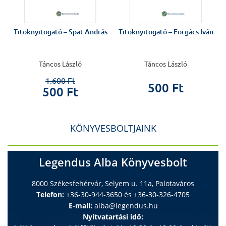
Titoknyitogató – Spät András
Titoknyitogató – Forgács Iván
Táncos László
Táncos László
1.600 Ft
500 Ft
500 Ft
KÖNYVESBOLTJAINK
Legendus Alba Könyvesbolt
8000 Székesfehérvár, Selyem u. 11a, Palotaváros
Telefon:
+36-30-944-3650 és +36-30-326-4705
E-mail:
alba@legendus.hu
Nyitvatartási idő: