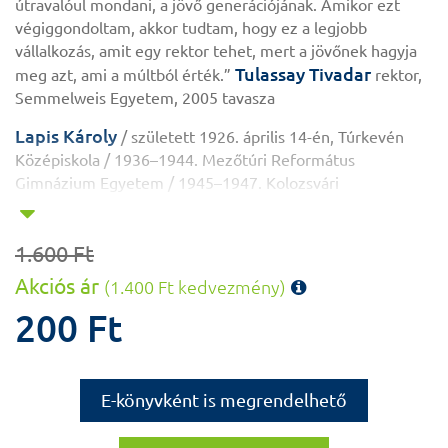
útravalóul mondani, a jövő generációjának. Amikor ezt
végiggondoltam, akkor tudtam, hogy ez a legjobb
vállalkozás, amit egy rektor tehet, mert a jövőnek hagyja
Tulassay Tivadar
meg azt, ami a múltból érték.”
rektor,
Semmelweis Egyetem, 2005 tavasza
Lapis Károly
/ született 1926. április 14-én, Túrkevén
Középiskola / 1936–1944. Mezőtúri Református
Gimnázium Egyetem / 1945–1947. Kolozsvári
Tudományegyetem Orvosi Kar 1947–1950. Budapesti
Orvostudományi Egyetem Szakterület / patológus,
1.600 Ft
onkológus Az orvostudományok kandidátusa / 1957-ben
Az orvostudományok doktora / 1968-ban
Akciós ár
(1.400 Ft kedvezmény)
Orvostovábbképző Intézet tanszékvezető egyetemi tanára
200 Ft
/1963–1968. Semmelweis Orvostudományi Egyetem I. Sz.
Patológiai és Kísérleti Rákkutató Intézet intézetigazgató
egyetemi tanára/ 1968–1993. Semmelweis
Orvostudományi Egyetem / tudományos rektorhelyettes
E-könyvként is megrendelhető
/1985–1991. A Magyar Tudományos Akadémia levelező
tagja / 1970-ben A Magyar Tudományos Akadémia rendes