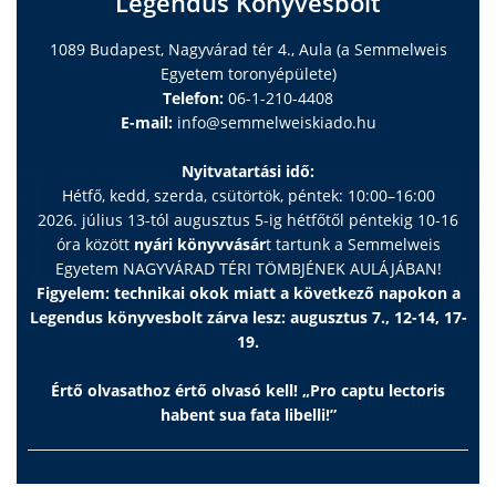
Legendus Könyvesbolt
1089 Budapest, Nagyvárad tér 4., Aula (a Semmelweis
Egyetem toronyépülete)
Telefon:
06-1-210-4408
E-mail:
info@semmelweiskiado.hu
Nyitvatartási idő:
Hétfő, kedd, szerda, csütörtök, péntek: 10:00–16:00
2026. július 13-tól augusztus 5-ig hétfőtől péntekig 10-16
óra között
nyári könyvvásár
t tartunk a Semmelweis
Egyetem NAGYVÁRAD TÉRI TÖMBJÉNEK AULÁJÁBAN!
Figyelem: technikai okok miatt a következő napokon a
Legendus könyvesbolt zárva lesz: augusztus 7., 12-14, 17-
19.
Értő olvasathoz értő olvasó kell! „Pro captu lectoris
habent sua fata libelli!”