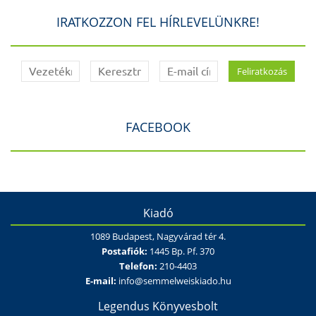
IRATKOZZON FEL HÍRLEVELÜNKRE!
FACEBOOK
Kiadó
1089 Budapest, Nagyvárad tér 4.
Postafiók:
1445 Bp. Pf. 370
Telefon:
210-4403
E-mail:
info@semmelweiskiado.hu
Legendus Könyvesbolt