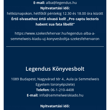
E-mail:
alba@legendus.hu
Nyitvatartási idő:
hétköznapokon, hétfőtől péntekig 12.30 és 18.00 óra között
Értő olvasathoz értő olvasó kell! „Pro captu lectoris
habent sua fata libelli!”
https://www.szekesfehervar.hu/legendus-alba-a-
semmelweis-kiadu-uj-konyvesboltja-szekesfehervaron
Legendus Könyvesbolt
1089 Budapest, Nagyvárad tér 4., Aula (a Semmelweis
Egyetem toronyépülete)
Telefon:
06-1-210-4408
E-mail:
info@semmelweiskiado.hu
Nyitvatartási idő: