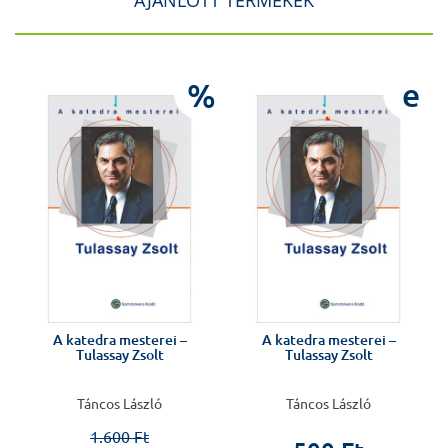
AJÁNLOTT TERMÉKEK
e
%
e
A katedra mesterei –
A katedra mesterei –
Tulassay Zsolt
Tulassay Zsolt
Táncos László
Táncos László
1.600 Ft