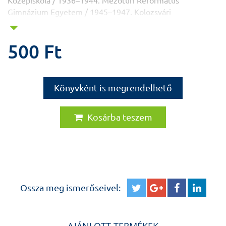
Középiskola / 1936–1944. Mezőtúri Református
Gimnázium Egyetem / 1945–1947. Kolozsvári
Tudományegyetem Orvosi Kar 1947–1950. Budapesti
Orvostudományi Egyetem Szakterület / patológus,
500 Ft
onkológus Az orvostudományok kandidátusa / 1957-ben
Az orvostudományok doktora / 1968-ban
Orvostovábbképző Intézet tanszékvezető egyetemi tanára
/1963–1968. Semmelweis Orvostudományi Egyetem I. Sz.
Könyvként is megrendelhető
Patológiai és Kísérleti Rákkutató Intézet intézetigazgató
egyetemi tanára/ 1968–1993. Semmelweis
Orvostudományi Egyetem / tudományos rektorhelyettes
Kosárba teszem
/1985–1991. A Magyar Tudományos Akadémia levelező
tagja / 1970-ben A Magyar Tudományos Akadémia rendes
tagja / 1979-ben Professor emeritus / 1998-ban
A film, mely a könyv alapjául szolgál DVD-n is
megvásárolható (3000 Ft)
Ossza meg ismerőseivel: