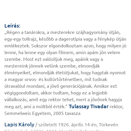
Leírás:
„Régen a tanárokra, a mesterekre szájhagyomány útján,
egy-egy tollrajz, később a dagerotípia vagy a fénykép útján
emlékeztek. Sokszor elgondolkoztam azon, hogy milyen jó
lenne, ha lenne egy olyan filmem, amin apám jön velem
szembe. Most ezt valósítjuk meg, apáink vagy a
mestereink jönnek velünk szembe, elmondják
élményeiket, elmondják életútjukat, hogy hagytak nyomot
a magyar orvos- és kultúrtörténetben, mit tudnak
útravalóul mondani, a jövő generációjának. Amikor ezt
végiggondoltam, akkor tudtam, hogy ez a legjobb
vállalkozás, amit egy rektor tehet, mert a jövőnek hagyja
Tulassay Tivadar
meg azt, ami a múltból érték.”
rektor,
Semmelweis Egyetem, 2005 tavasza
Lapis Károly
/ született 1926. április 14-én, Túrkevén