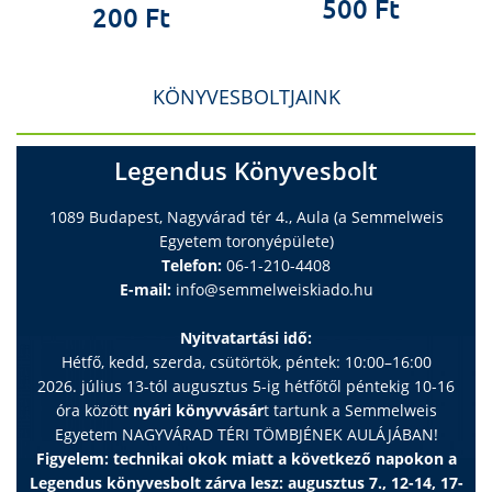
500 Ft
díszpolgára 1999 / az MTA Szentágothai János
200 Ft
Szakkuratóriumának díja 2001 / MTA - Eötvös József-
koszorú 2002 / Batthyányi-Strattmann László-díj 2006 /
Károly Egyetem emlékérme, Prága JELENLEG SE
KÖNYVESBOLTJAINK
Orálbiológia / Professor emerita The Borrow Foundation
elnöke
Legendus Könyvesbolt
A film, mely a könyv alapjául szolgál, DVD-n is
megvásárolható (3000 Ft)
1089 Budapest, Nagyvárad tér 4., Aula (a Semmelweis
Egyetem toronyépülete)
Telefon:
06-1-210-4408
E-mail:
info@semmelweiskiado.hu
Nyitvatartási idő:
Hétfő, kedd, szerda, csütörtök, péntek: 10:00–16:00
2026. július 13-tól augusztus 5-ig hétfőtől péntekig 10-16
óra között
nyári könyvvásár
t tartunk a Semmelweis
Egyetem NAGYVÁRAD TÉRI TÖMBJÉNEK AULÁJÁBAN!
Figyelem: technikai okok miatt a következő napokon a
Legendus könyvesbolt zárva lesz: augusztus 7., 12-14, 17-