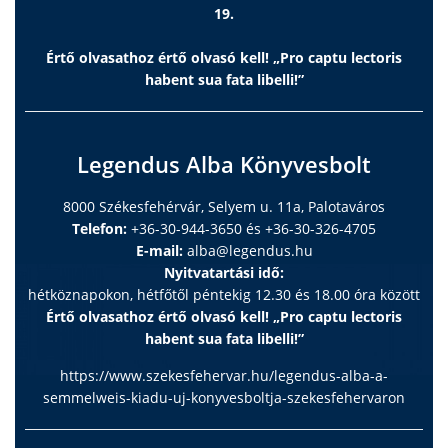
19.
Értő olvasathoz értő olvasó kell! „Pro captu lectoris
habent sua fata libelli!”
Legendus Alba Könyvesbolt
8000 Székesfehérvár, Selyem u. 11a, Palotaváros
Telefon:
+36-30-944-3650 és +36-30-326-4705
E-mail:
alba@legendus.hu
Nyitvatartási idő:
hétköznapokon, hétfőtől péntekig 12.30 és 18.00 óra között
Értő olvasathoz értő olvasó kell! „Pro captu lectoris
habent sua fata libelli!”
https://www.szekesfehervar.hu/legendus-alba-a-
semmelweis-kiadu-uj-konyvesboltja-szekesfehervaron