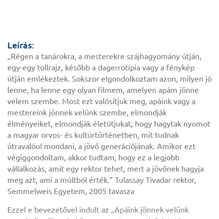
Leírás:
„Régen a tanárokra, a mesterekre szájhagyomány útján,
egy-egy tollrajz, később a dagerrotípia vagy a fénykép
útján emlékeztek. Sokszor elgondolkoztam azon, milyen jó
lenne, ha lenne egy olyan filmem, amelyen apám jönne
velem szembe. Most ezt valósítjuk meg, apáink vagy a
mestereink jönnek velünk szembe, elmondják
élményeiket, elmondják életútjukat, hogy hagytak nyomot
a magyar orvos- és kultúrtörténetben, mit tudnak
útravalóul mondani, a jövő generációjának. Amikor ezt
végiggondoltam, akkor tudtam, hogy ez a legjobb
vállalkozás, amit egy rektor tehet, mert a jövőnek hagyja
meg azt, ami a múltból érték.” Tulassay Tivadar rektor,
Semmelweis Egyetem, 2005 tavasza
Ezzel e bevezetővel indult az „Apáink jönnek velünk