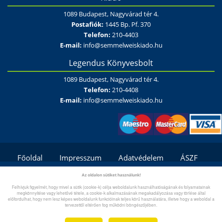
1089 Budapest, Nagyvárad tér 4.
Postafiók:
1445 Bp. Pf. 370
Telefon:
210-4403
E-mail:
info@semmelweiskiado.hu
Legendus Könyvesbolt
1089 Budapest, Nagyvárad tér 4.
Telefon:
210-4408
E-mail:
info@semmelweiskiado.hu
Főoldal
Impresszum
Adatvédelem
ÁSZF
Fizetési és szállítási feltételek/módok
Kapcsolat
Az oldalon sütiket használunk!
Felhívjuk figyelmét, hogy mivel a sütik (cookie-k) célja weboldalunk használhatóságának és folyamatainak
Gyík/Súgó
megkönnyítése vagy lehetővé tétele, a cookie-k alkalmazásának megakadályozása vagy törlése által
előfordulhat, hogy nem lesz képes weboldalunk funkcióinak teljes körű használatára, illetve hogy a weboldal a
tervezettől eltérően fog működni böngészőjében.
Copyright © 2026. semmelweiskiado.hu | Minden jog
fentartva.