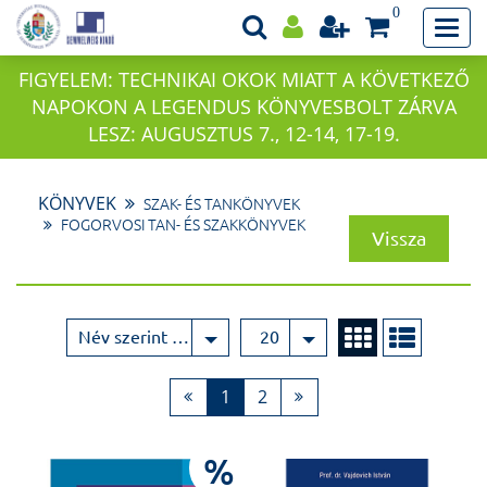
0
FIGYELEM: TECHNIKAI OKOK MIATT A KÖVETKEZŐ
NAPOKON A LEGENDUS KÖNYVESBOLT ZÁRVA
LESZ: AUGUSZTUS 7., 12-14, 17-19.
KÖNYVEK
SZAK- ÉS TANKÖNYVEK
FOGORVOSI TAN- ÉS SZAKKÖNYVEK
Vissza
Név szerint növekvő
20
1
2
%