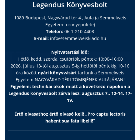
Legendus Könyvesbolt
1089 Budapest, Nagyvárad tér 4., Aula (a Semmelweis
Egyetem toronyépülete)
Telefon:
06-1-210-4408
E-mail:
info@semmelweiskiado.hu
Nyitvatartási idő:
Hétfő, kedd, szerda, csütörtök, péntek: 10:00–16:00
2026. július 13-tól augusztus 5-ig hétfőtől péntekig 10-16
óra között
nyári könyvvásár
t tartunk a Semmelweis
Egyetem NAGYVÁRAD TÉRI TÖMBJÉNEK AULÁJÁBAN!
Figyelem: technikai okok miatt a következő napokon a
Legendus könyvesbolt zárva lesz: augusztus 7., 12-14, 17-
19.
Értő olvasathoz értő olvasó kell! „Pro captu lectoris
habent sua fata libelli!”