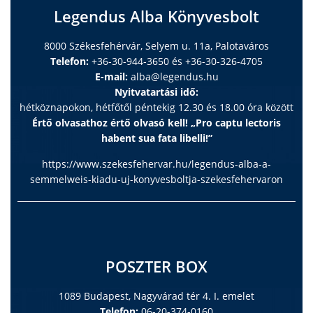
Legendus Alba Könyvesbolt
8000 Székesfehérvár, Selyem u. 11a, Palotaváros
Telefon:
+36-30-944-3650 és +36-30-326-4705
E-mail:
alba@legendus.hu
Nyitvatartási idő:
hétköznapokon, hétfőtől péntekig 12.30 és 18.00 óra között
Értő olvasathoz értő olvasó kell! „Pro captu lectoris
habent sua fata libelli!”
https://www.szekesfehervar.hu/legendus-alba-a-
semmelweis-kiadu-uj-konyvesboltja-szekesfehervaron
POSZTER BOX
1089 Budapest, Nagyvárad tér 4. I. emelet
Telefon:
06-20-374-0160