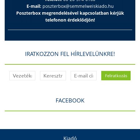
E-mail:
poszterbox@semmelweiskiado.hu
Poszterbox megrendelésével kapcsolatban kérjük
telefonon érdeklődjön!
IRATKOZZON FEL HÍRLEVELÜNKRE!
FACEBOOK
Kiadó