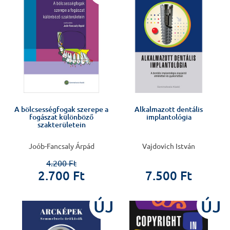
A bölcsességfogak szerepe a
Alkalmazott dentális
fogászat különböző
implantológia
szakterületein
Joób-Fancsaly Árpád
Vajdovich István
4.200 Ft
2.700 Ft
7.500 Ft
ÚJ
ÚJ