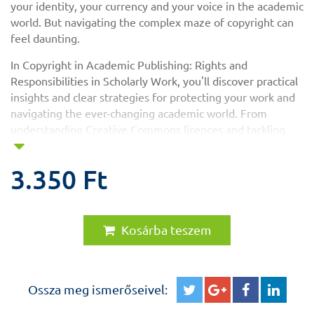
your identity, your currency and your voice in the academic
world. But navigating the complex maze of copyright can
feel daunting.
In Copyright in Academic Publishing: Rights and
Responsibilities in Scholarly Work, you'll discover practical
insights and clear strategies for protecting your work and
navigating the ever-changing academic world. From
understanding Creative Commons licences and tackling
plagiarism to demystifying copyright transfer agreements
and exploring unusual case studies, this book is your
3.350 Ft
essential guide to mastering the legal and ethical
framework of academic publishing.
Engaging, accessible and sprinkled with light humour, this
Kosárba teszem
book reminds us that academic life doesn't have to be
'deadly serious' to be effective. Whether you're defending
your dissertation, preparing your first journal submission,
or aiming to build a lasting academic legacy, this book will
Ossza meg ismerőseivel:
equip you with the tools to protect your ideas and thrive