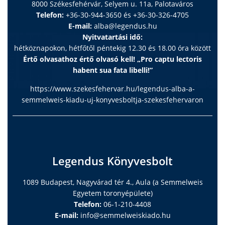
8000 Székesfehérvár, Selyem u. 11a, Palotaváros
stage of the scholarly journey.
Telefon:
+36-30-944-3650 és +36-30-326-4705
E-mail:
alba@legendus.hu
Nyitvatartási idő:
hétköznapokon, hétfőtől péntekig 12.30 és 18.00 óra között
Értő olvasathoz értő olvasó kell! „Pro captu lectoris
habent sua fata libelli!”
https://www.szekesfehervar.hu/legendus-alba-a-
semmelweis-kiadu-uj-konyvesboltja-szekesfehervaron
Legendus Könyvesbolt
1089 Budapest, Nagyvárad tér 4., Aula (a Semmelweis
Egyetem toronyépülete)
Telefon:
06-1-210-4408
E-mail:
info@semmelweiskiado.hu