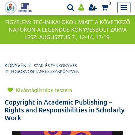
0
FIGYELEM: TECHNIKAI OKOK MIATT A KÖVETKEZŐ
NAPOKON A LEGENDUS KÖNYVESBOLT ZÁRVA
LESZ: AUGUSZTUS 7., 12-14, 17-19.
KÖNYVEK
SZAK- ÉS TANKÖNYVEK
FOGORVOSI TAN- ÉS SZAKKÖNYVEK
Kívánságlistába teszem
Copyright in Academic Publishing –
Rights and Responsibilities in Scholarly
Work