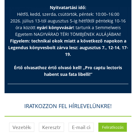
Nyitvatartási idő:
Hétfő, kedd, szerda, csütörtök, péntek: 10:00–16:00
2026. július 13-tól augusztus 5-ig hétfőtől péntekig 10-16
óra között
nyári könyvvásár
t tartunk a Semmelweis
Egyetem NAGYVÁRAD TÉRI TÖMBJÉNEK AULÁJÁBAN!
Figyelem: technikai okok miatt a következő napokon a
Legendus könyvesbolt zárva lesz: augusztus 7., 12-14, 17-
19.
Értő olvasathoz értő olvasó kell! „Pro captu lectoris
habent sua fata libelli!”
IRATKOZZON FEL HÍRLEVELÜNKRE!