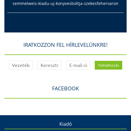
semmelweis-kiadu-uj-konyvesboltja-szekesfehervaron
IRATKOZZON FEL HÍRLEVELÜNKRE!
FACEBOOK
Kiadó