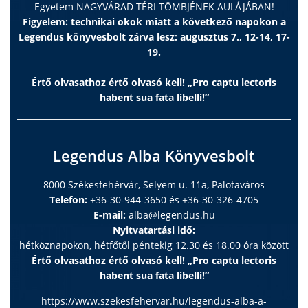
Egyetem NAGYVÁRAD TÉRI TÖMBJÉNEK AULÁJÁBAN!
Figyelem: technikai okok miatt a következő napokon a
Legendus könyvesbolt zárva lesz: augusztus 7., 12-14, 17-
19.
Értő olvasathoz értő olvasó kell! „Pro captu lectoris
habent sua fata libelli!”
Legendus Alba Könyvesbolt
8000 Székesfehérvár, Selyem u. 11a, Palotaváros
Telefon:
+36-30-944-3650 és +36-30-326-4705
E-mail:
alba@legendus.hu
Nyitvatartási idő:
hétköznapokon, hétfőtől péntekig 12.30 és 18.00 óra között
Értő olvasathoz értő olvasó kell! „Pro captu lectoris
habent sua fata libelli!”
https://www.szekesfehervar.hu/legendus-alba-a-