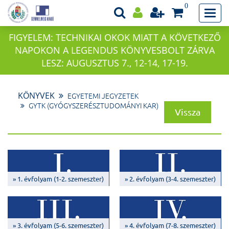
0
FIGYELEM: TECHNIKAI OKOK MIATT A KÖVETKEZŐ
NAPOKON A LEGENDUS KÖNYVESBOLT ZÁRVA
LESZ: AUGUSZTUS 7., 12-14, 17-19.
KÖNYVEK
EGYETEMI JEGYZETEK
GYTK (GYÓGYSZERÉSZTUDOMÁNYI KAR)
Vissza
» 1. évfolyam (1-2. szemeszter)
» 2. évfolyam (3-4. szemeszter)
» 3. évfolyam (5-6. szemeszter)
» 4. évfolyam (7-8. szemeszter)