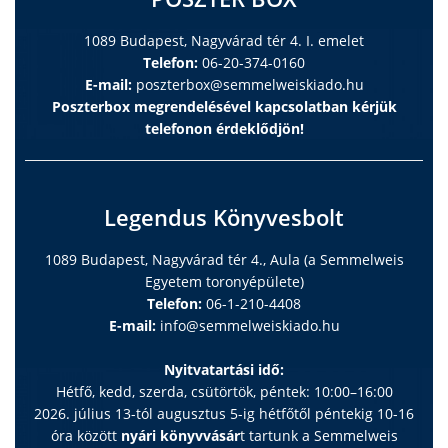
1089 Budapest, Nagyvárad tér 4. I. emelet
Telefon:
06-20-374-0160
E-mail:
poszterbox@semmelweiskiado.hu
Poszterbox megrendelésével kapcsolatban kérjük
telefonon érdeklődjön!
Legendus Könyvesbolt
1089 Budapest, Nagyvárad tér 4., Aula (a Semmelweis
Egyetem toronyépülete)
Telefon:
06-1-210-4408
E-mail:
info@semmelweiskiado.hu
Nyitvatartási idő:
Hétfő, kedd, szerda, csütörtök, péntek: 10:00–16:00
2026. július 13-tól augusztus 5-ig hétfőtől péntekig 10-16
óra között
nyári könyvvásár
t tartunk a Semmelweis