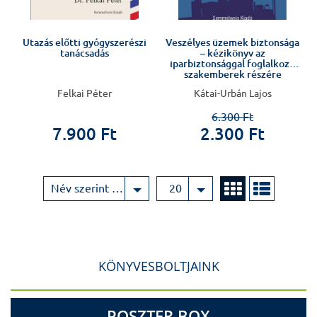
Utazás előtti gyógyszerészi
Veszélyes üzemek biztonsága
tanácsadás
– kézikönyv az
iparbiztonsággal foglalkozó
szakemberek részére
Felkai Péter
Kátai-Urbán Lajos
6.300 Ft
7.900 Ft
2.300 Ft
Név szerint növekvő
20
KÖNYVESBOLTJAINK
POSZTER BOX