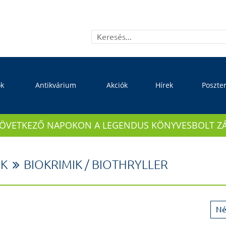
ok
Antikvárium
Akciók
Hírek
Poszte
KÖVETKEZŐ NAPOKON A LEGENDUS KÖNYVESBOLT ZÁRVA
K
BIOKRIMIK / BIOTHRYLLER