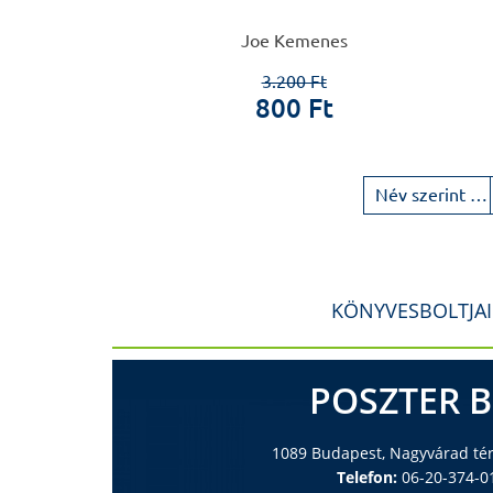
Joe Kemenes
3.200 Ft
800 Ft
Név szerint növekvő
KÖNYVESBOLTJA
POSZTER 
1089 Budapest, Nagyvárad tér 
Telefon:
06-20-374-0