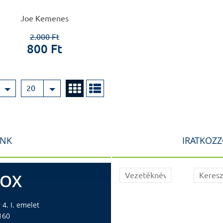
Joe Kemenes
2.000 Ft
800 Ft
20
INK
IRATKOZZ
BOX
4. I. emelet
160