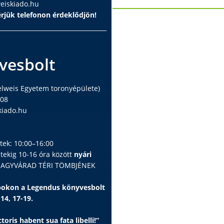
iskiado.hu
rjük telefonon érdeklődjön!
vesbolt
elweis Egyetem toronyépülete)
408
iado.hu
ntek: 10:00–16:00
ntekig 10-16 óra között
nyári
 NAGYVÁRAD TÉRI TÖMBJÉNEK
apokon a Legendus könyvesbolt
-14, 17-19.
toris habent sua fata libelli!”