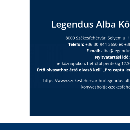
Legendus Alba Kö
8000 Székesfehérvár, Selyem u. 1
Telefon:
+36-30-944-3650 és +3
E-mail:
alba@legendu
Nyitvatartási idő:
hétköznapokon, hétfőtől péntekig 12.30
Értő olvasathoz értő olvasó kell! „Pro captu lec
https://www.szekesfehervar.hu/legendus-al
konyvesboltja-szekesfeh