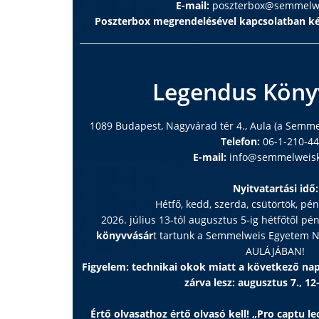
E-mail:
poszterbox@semmelwe
Poszterbox megrendelésével kapcsolatban ké
Legendus Köny
1089 Budapest, Nagyvárad tér 4., Aula (a Semm
Telefon:
06-1-210-4
E-mail:
info@semmelweisk
Nyitvatartási idő:
Hétfő, kedd, szerda, csütörtök, pé
2026. július 13-tól augusztus 5-ig hétfőtől pé
könyvvásár
t tartunk a Semmelweis Egyetem
AULÁJÁBAN!
Figyelem: technikai okok miatt a következő n
zárva lesz: augusztus 7., 12
Értő olvasathoz értő olvasó kell! „Pro captu lec