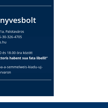
nyvesbolt
1a, Palotaváros
6-30-326-4705
s.hu
 és 18.00 óra között
toris habent sua fata libelli!”
ba-a-semmelweis-kiadu-uj-
ervaron