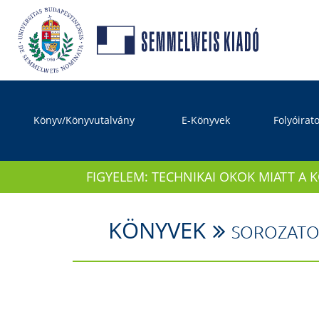
Könyv/Könyvutalvány
E-Könyvek
Folyóirat
FIGYELEM: TECHNIKAI OKOK MIATT A 
KÖNYVEK
SOROZATO