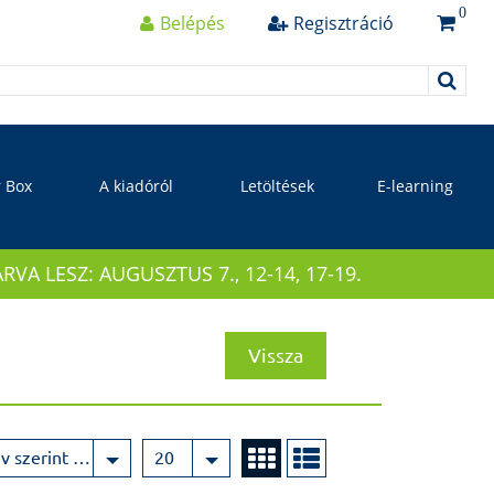
0
Belépés
Regisztráció
r Box
A kiadóról
Letöltések
E-learning
 LESZ: AUGUSZTUS 7., 12-14, 17-19.
Vissza
Név szerint növekvő
20