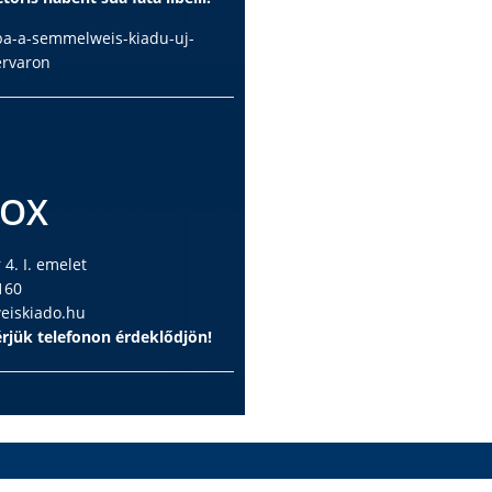
ba-a-semmelweis-kiadu-uj-
ervaron
BOX
4. I. emelet
160
iskiado.hu
rjük telefonon érdeklődjön!
us Könyvesbolt