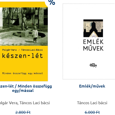
%
zen-lét / Minden összefügg
Emlék/művek
egy/mással
lgár Vera, Táncos Laci bácsi
Táncos Laci bácsi
2.800 Ft
6.000 Ft