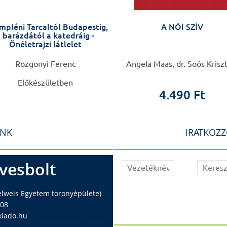
mpléni Tarcaltól Budapestig,
A NŐI SZÍV
 barázdától a katedráig -
Önéletrajzi látlelet
Rozgonyi Ferenc
Angela Maas, dr. Soós Krisz
Előkészületben
4.490 Ft
INK
IRATKOZZ
vesbolt
elweis Egyetem toronyépülete)
408
iado.hu