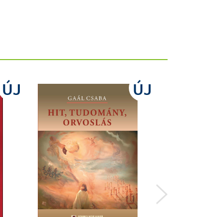
ÚJ
ÚJ