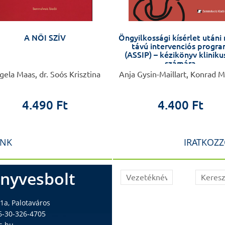
A NŐI SZÍV
Öngyilkossági kísérlet utáni 
távú intervenciós progr
(ASSIP) – kézikönyv klinik
számára
ela Maas, dr. Soós Krisztina
Anja Gysin-Maillart, Konrad M
4.490 Ft
4.400 Ft
INK
IRATKOZZ
nyvesbolt
1a, Palotaváros
6-30-326-4705
s.hu