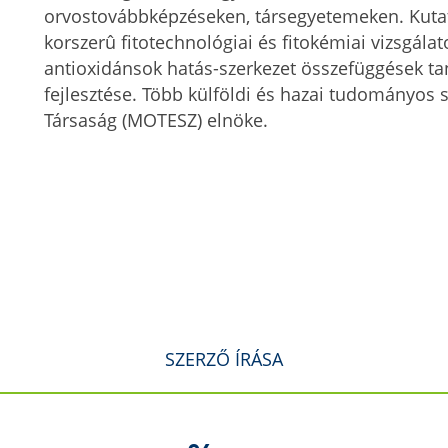
orvostovábbképzéseken, társegyetemeken. Kutat
korszerû fitotechnológiai és fitokémiai vizsgála
antioxidánsok hatás-szerkezet összefüggések t
fejlesztése. Több külföldi és hazai tudományos s
Társaság (MOTESZ) elnöke.
SZERZŐ ÍRÁSA