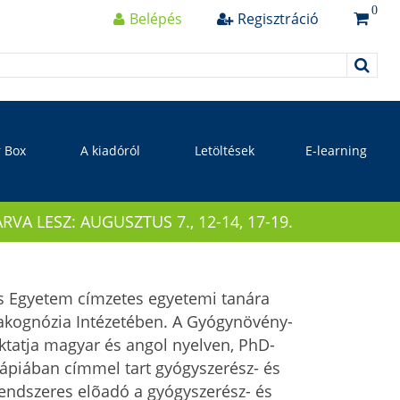
0
Belépés
Regisztráció
r Box
A kiadóról
Letöltések
E-learning
 LESZ: AUGUSZTUS 7., 12-14, 17-19.
s Egyetem címzetes egyetemi tanára
kognózia Intézetében. A Gyógynövény-
oktatja magyar és angol nyelven, PhD-
erápiában címmel tart gyógyszerész- és
ndszeres elõadó a gyógyszerész- és