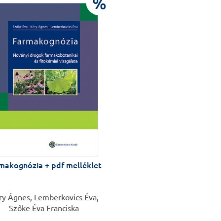
%
makognózia + pdf melléklet
ry Ágnes, Lemberkovics Éva,
Szőke Éva Franciska