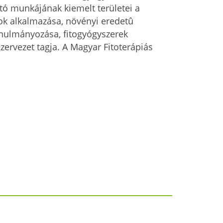
ó munkájának kiemelt területei a
tok alkalmazása, növényi eredetû
anulmányozása, fitogyógyszerek
zervezet tagja. A Magyar Fitoterápiás