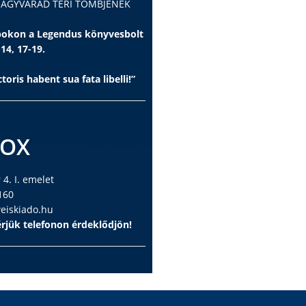
 NAGYVÁRAD TÉRI TÖMBJÉNEK
apokon a Legendus könyvesbolt
-14, 17-19.
toris habent sua fata libelli!”
BOX
4. I. emelet
160
iskiado.hu
rjük telefonon érdeklődjön!