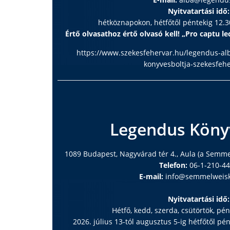
Nyitvatartási idő:
hétköznapokon, hétfőtől péntekig 12.30
Értő olvasathoz értő olvasó kell! „Pro captu lec
https://www.szekesfehervar.hu/legendus-al
konyvesboltja-szekesfeh
Legendus Köny
1089 Budapest, Nagyvárad tér 4., Aula (a Semm
Telefon:
06-1-210-4
E-mail:
info@semmelweisk
Nyitvatartási idő:
Hétfő, kedd, szerda, csütörtök, pé
2026. július 13-tól augusztus 5-ig hétfőtől pé