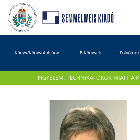
Könyv/Könyvutalvány
E-Könyvek
Folyóirat
FIGYELEM: TECHNIKAI OKOK MIATT A 