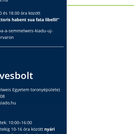
 és 18.00 óra között
toris habent sua fata libelli!”
ba-a-semmelweis-kiadu-uj-
ervaron
vesbolt
elweis Egyetem toronyépülete)
408
iado.hu
ntek: 10:00–16:00
ntekig 10-16 óra között
nyári