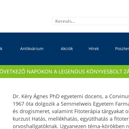
ok
Antikvárium
Akciók
Hírek
Poszte
KÖVETKEZŐ NAPOKON A LEGENDUS KÖNYVESBOLT ZÁRVA
Dr. Kéry Ágnes PhD egyetemi docens, a Corvinu
1967 óta dolgozik a Semmelweis Egyetem Farma
és drogismeret, valamint Fitoterápia tárgyakat 
kurzust Hatás, mellékhatás, együtthatás a fitot
orvoshallgatóknak. Ugyanezen téma-körökben re