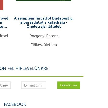
rövid
A zempléni Tarcaltól Budapestig,
Hit, tudomá
am
a barázdától a katedráig -
usok
Önéletrajzi látlelet
ichel
Rozgonyi Ferenc
Gaál
Előkészületben
5.9
ON FEL HÍRLEVELÜNKRE!
FACEBOOK