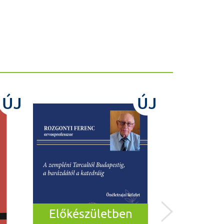
ÚJ
ÚJ
Előkészületben