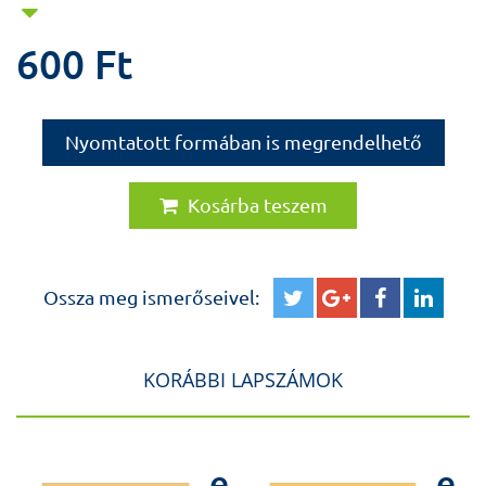
Marosvölgyi Gábor 317
600 Ft
Magyar Gyermekorvosok Társasága 2018. évi
Nagygyűlése
Absztraktok 319
Nyomtatott formában is megrendelhető
Kosárba teszem
Ossza meg ismerőseivel:
KORÁBBI LAPSZÁMOK
e
e
e