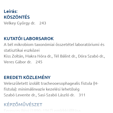
Leírás:
KÖSZÖNTÉS
Velkey György dr. 243
KUTATÓI LABORSAROK
A bél mikrobiom taxonómiai összetétel laboratóriumi és
statisztikai eszközei
Kiss Zoltán, Makra Nóra dr., Tél Bálint dr., Dóra Szabó dr.,
Veres Gábor dr. 245
EREDETI KÖZLEMÉNY
Veleszületett izolált tracheooesophagealis fistula (H-
fistula): minimálinvazív kezelési lehetőség
Szabó Levente dr., Sasi-Szabó László dr. 311
KÉPZŐMŰVÉSZET
Ferenczy Béni (1890–1967) emlékkiállítása