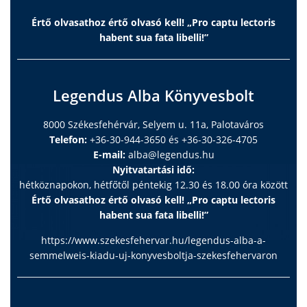
Értő olvasathoz értő olvasó kell! „Pro captu lectoris
habent sua fata libelli!”
Legendus Alba Könyvesbolt
8000 Székesfehérvár, Selyem u. 11a, Palotaváros
Telefon:
+36-30-944-3650 és +36-30-326-4705
E-mail:
alba@legendus.hu
Nyitvatartási idő:
hétköznapokon, hétfőtől péntekig 12.30 és 18.00 óra között
Értő olvasathoz értő olvasó kell! „Pro captu lectoris
habent sua fata libelli!”
https://www.szekesfehervar.hu/legendus-alba-a-
semmelweis-kiadu-uj-konyvesboltja-szekesfehervaron