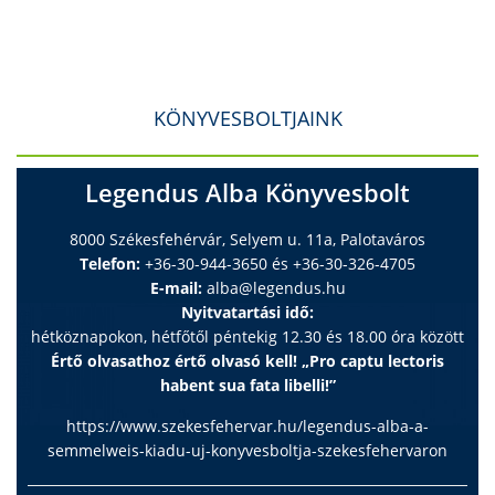
KÖNYVESBOLTJAINK
Legendus Alba Könyvesbolt
8000 Székesfehérvár, Selyem u. 11a, Palotaváros
Telefon:
+36-30-944-3650 és +36-30-326-4705
E-mail:
alba@legendus.hu
Nyitvatartási idő:
hétköznapokon, hétfőtől péntekig 12.30 és 18.00 óra között
Értő olvasathoz értő olvasó kell! „Pro captu lectoris
habent sua fata libelli!”
https://www.szekesfehervar.hu/legendus-alba-a-
semmelweis-kiadu-uj-konyvesboltja-szekesfehervaron