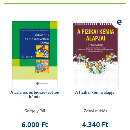
e
e
Általános és bioszervetlen
A fizikai kémia alapjai
kémia
,
Gergely Pál
Zrinyi Miklós
6.000 Ft
4.340 Ft