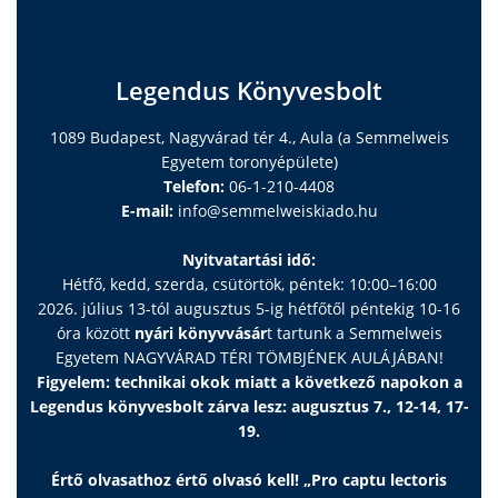
Legendus Könyvesbolt
1089 Budapest, Nagyvárad tér 4., Aula (a Semmelweis
Egyetem toronyépülete)
Telefon:
06-1-210-4408
E-mail:
info@semmelweiskiado.hu
Nyitvatartási idő:
Hétfő, kedd, szerda, csütörtök, péntek: 10:00–16:00
2026. július 13-tól augusztus 5-ig hétfőtől péntekig 10-16
óra között
nyári könyvvásár
t tartunk a Semmelweis
Egyetem NAGYVÁRAD TÉRI TÖMBJÉNEK AULÁJÁBAN!
Figyelem: technikai okok miatt a következő napokon a
Legendus könyvesbolt zárva lesz: augusztus 7., 12-14, 17-
19.
Értő olvasathoz értő olvasó kell! „Pro captu lectoris