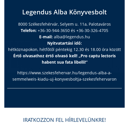
Legendus Alba Könyvesbolt
8000 Székesfehérvár, Selyem u. 11a, Palotaváros
Telefon:
+36-30-944-3650 és +36-30-326-4705
E-mail:
alba@legendus.hu
Nyitvatartási idő:
hétköznapokon, hétfőtől péntekig 12.30 és 18.00 óra között
Értő olvasathoz értő olvasó kell! „Pro captu lectoris
habent sua fata libelli!”
https://www.szekesfehervar.hu/legendus-alba-a-
semmelweis-kiadu-uj-konyvesboltja-szekesfehervaron
IRATKOZZON FEL HÍRLEVELÜNKRE!