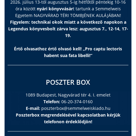
2026. július 13-tól augusztus 5-ig hétfőtől péntekig 10-16
óra között
nyári könyvvásár
t tartunk a Semmelweis
Egyetem NAGYVÁRAD TÉRI TÖMBJÉNEK AULÁJÁBAN!
Figyelem: technikai okok miatt a következő napokon a
Legendus könyvesbolt zárva lesz: augusztus 7., 12-14, 17-
19.
Értő olvasathoz értő olvasó kell! „Pro captu lectoris
habent sua fata libelli!”
POSZTER BOX
1089 Budapest, Nagyvárad tér 4. I. emelet
Telefon:
06-20-374-0160
E-mail:
poszterbox@semmelweiskiado.hu
Poszterbox megrendelésével kapcsolatban kérjük
telefonon érdeklődjön!