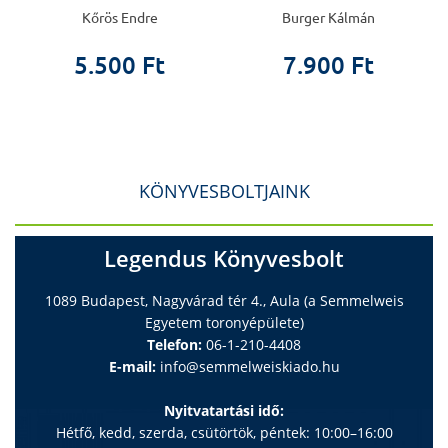
Kőrös Endre
Burger Kálmán
5.500 Ft
7.900 Ft
KÖNYVESBOLTJAINK
Legendus Könyvesbolt
1089 Budapest, Nagyvárad tér 4., Aula (a Semmelweis
Egyetem toronyépülete)
Telefon:
06-1-210-4408
E-mail:
info@semmelweiskiado.hu
Nyitvatartási idő:
Hétfő, kedd, szerda, csütörtök, péntek: 10:00–16:00