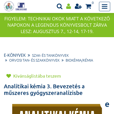
0
FIGYELEM: TECHNIKAI OKOK MIATT A KÖVETKEZŐ
NAPOKON A LEGENDUS KÖNYVESBOLT ZÁRVA
LESZ: AUGUSZTUS 7., 12-14, 17-19.
E-KÖNYVEK
SZAK- ÉS TANKÖNYVEK
ORVOSI TAN- ÉS SZAKKÖNYVEK
BIOKÉMIA/KÉMIA
Kívánságlistába teszem
Analitikai kémia 3. Bevezetés a
műszeres gyógyszeranalízisbe
e