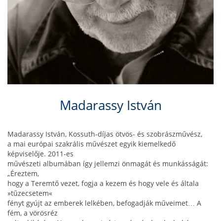
Madarassy István
Madarassy István, Kossuth-díjas ötvös- és szobrászművész,
a mai európai szakrális művészet egyik kiemelkedő
képviselője. 2011-es
művészeti albumában így jellemzi önmagát és munkásságát:
„Éreztem,
hogy a Teremtő vezet, fogja a kezem és hogy vele és általa
»tűzecsetem«
fényt gyújt az emberek lelkében, befogadják műveimet… A
fém, a vörösréz