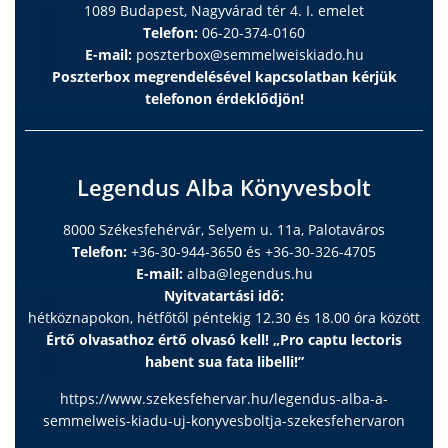
1089 Budapest, Nagyvárad tér 4. I. emelet
Telefon:
06-20-374-0160
E-mail:
poszterbox@semmelweiskiado.hu
Poszterbox megrendelésével kapcsolatban kérjük
telefonon érdeklődjön!
Legendus Alba Könyvesbolt
8000 Székesfehérvár, Selyem u. 11a, Palotaváros
Telefon:
+36-30-944-3650 és +36-30-326-4705
E-mail:
alba@legendus.hu
Nyitvatartási idő:
hétköznapokon, hétfőtől péntekig 12.30 és 18.00 óra között
Értő olvasathoz értő olvasó kell! „Pro captu lectoris
habent sua fata libelli!”
https://www.szekesfehervar.hu/legendus-alba-a-
semmelweis-kiadu-uj-konyvesboltja-szekesfehervaron