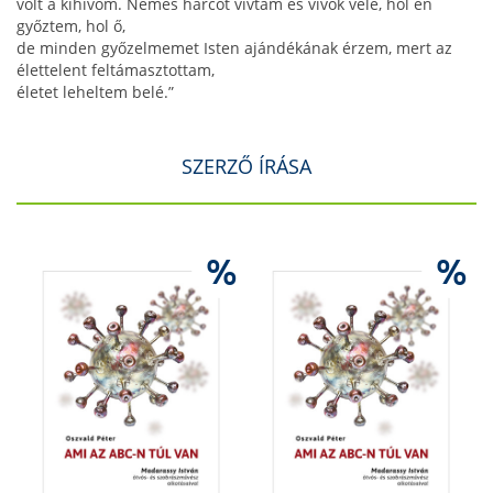
volt a kihívóm. Nemes harcot vívtam és vívok vele, hol én
győztem, hol ő,
de minden győzelmemet Isten ajándékának érzem, mert az
élettelent feltámasztottam,
életet leheltem belé.”
SZERZŐ ÍRÁSA
%
%