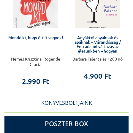
Mondd ki, hogy őrült vagyok!
Anyáktól anyáknak és
apáknak – Várandósság /
v
Forradalmi változás az
életünkben – hogyan
készüljünk fel rá?
Nemes Krisztina, Roger de
Barbara Falenta és 1200 nő
Gràcia
4.900 Ft
2.990 Ft
KÖNYVESBOLTJAINK
POSZTER BOX