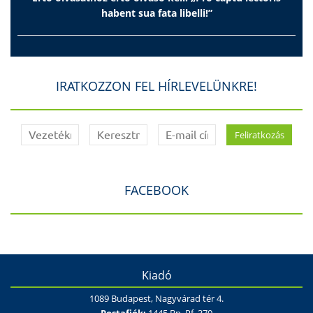
habent sua fata libelli!”
IRATKOZZON FEL HÍRLEVELÜNKRE!
FACEBOOK
Kiadó
1089 Budapest, Nagyvárad tér 4.
Postafiók:
1445 Bp. Pf. 370