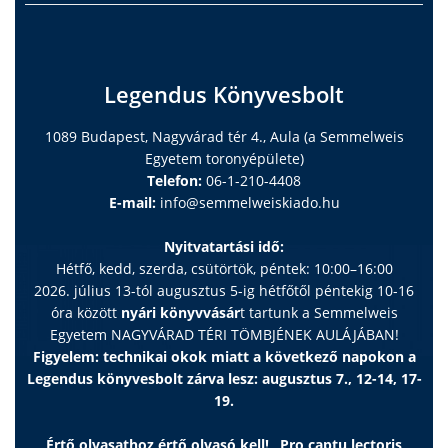
Legendus Könyvesbolt
1089 Budapest, Nagyvárad tér 4., Aula (a Semmelweis
Egyetem toronyépülete)
Telefon:
06-1-210-4408
E-mail:
info@semmelweiskiado.hu
Nyitvatartási idő:
Hétfő, kedd, szerda, csütörtök, péntek: 10:00–16:00
2026. július 13-tól augusztus 5-ig hétfőtől péntekig 10-16
óra között
nyári könyvvásár
t tartunk a Semmelweis
Egyetem NAGYVÁRAD TÉRI TÖMBJÉNEK AULÁJÁBAN!
Figyelem: technikai okok miatt a következő napokon a
Legendus könyvesbolt zárva lesz: augusztus 7., 12-14, 17-
19.
Értő olvasathoz értő olvasó kell! „Pro captu lectoris