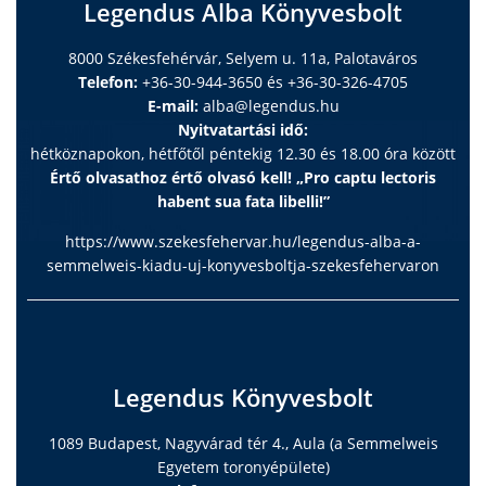
Legendus Alba Könyvesbolt
8000 Székesfehérvár, Selyem u. 11a, Palotaváros
Telefon:
+36-30-944-3650 és +36-30-326-4705
E-mail:
alba@legendus.hu
Nyitvatartási idő:
hétköznapokon, hétfőtől péntekig 12.30 és 18.00 óra között
Értő olvasathoz értő olvasó kell! „Pro captu lectoris
habent sua fata libelli!”
https://www.szekesfehervar.hu/legendus-alba-a-
semmelweis-kiadu-uj-konyvesboltja-szekesfehervaron
Legendus Könyvesbolt
1089 Budapest, Nagyvárad tér 4., Aula (a Semmelweis
Egyetem toronyépülete)