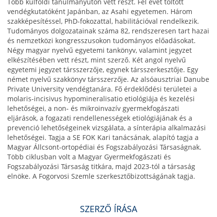
Több külföldi tanulmányúton vett részt. Fél évet töltött
vendégkutatóként Japánban, az Asahi egyetemen. Három
szakképesítéssel, PhD-fokozattal, habilitációval rendelkezik.
Tudományos dolgozatainak száma 82, rendszeresen tart hazai
és nemzetközi kongresszusokon tudományos előadásokat.
Négy magyar nyelvű egyetemi tankönyv, valamint jegyzet
elkészítésében vett részt, mint szerző. Két angol nyelvű
egyetemi jegyzet társszerzője, egynek társszerkesztője. Egy
német nyelvű szakkönyv társszerzője. Az alsóausztriai Danube
Private University vendégtanára. Fő érdeklődési területei a
molaris-incisivus hypomineralisatio etiológiája és kezelési
lehetőségei, a non- és mikroinvazív gyermekfogászati
eljárások, a fogazati rendellenességek etiológiájának és a
prevenció lehetőségeinek vizsgálata, a sínterápia alkalmazási
lehetőségei. Tagja a SE FOK Kari tanácsának, alapító tagja a
Magyar Állcsont-ortopédiai és Fogszabályozási Társaságnak.
Több ciklusban volt a Magyar Gyermekfogászati és
Fogszabályozási Társaság titkára, majd 2023-tól a társaság
elnöke. A Fogorvosi Szemle szerkesztőbizottságának tagja.
SZERZŐ ÍRÁSA