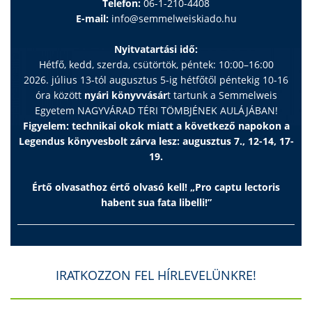
Telefon:
06-1-210-4408
E-mail:
info@semmelweiskiado.hu
Nyitvatartási idő:
Hétfő, kedd, szerda, csütörtök, péntek: 10:00–16:00
2026. július 13-tól augusztus 5-ig hétfőtől péntekig 10-16
óra között
nyári könyvvásár
t tartunk a Semmelweis
Egyetem NAGYVÁRAD TÉRI TÖMBJÉNEK AULÁJÁBAN!
Figyelem: technikai okok miatt a következő napokon a
Legendus könyvesbolt zárva lesz: augusztus 7., 12-14, 17-
19.
Értő olvasathoz értő olvasó kell! „Pro captu lectoris
habent sua fata libelli!”
IRATKOZZON FEL HÍRLEVELÜNKRE!