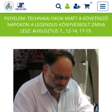
0
FIGYELEM: TECHNIKAI OKOK MIATT A KÖVETKEZŐ
NAPOKON A LEGENDUS KÖNYVESBOLT ZÁRVA
LESZ: AUGUSZTUS 7., 12-14, 17-19.