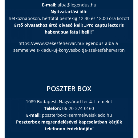
E-mail:
alba@legendus.hu
Nyitvatartási idő:
hétköznapokon, hétfőtől péntekig 12.30 és 18.00 óra között
Értő olvasathoz értő olvasó kell! „Pro captu lectoris
habent sua fata libelli!”
https://www.szekesfehervar.hu/legendus-alba-a-
semmelweis-kiadu-uj-konyvesboltja-szekesfehervaron
POSZTER BOX
1089 Budapest, Nagyvárad tér 4. I. emelet
Telefon:
06-20-374-0160
E-mail:
poszterbox@semmelweiskiado.hu
Poszterbox megrendelésével kapcsolatban kérjük
telefonon érdeklődjön!