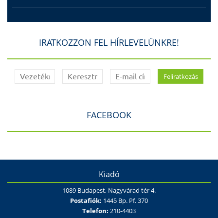
IRATKOZZON FEL HÍRLEVELÜNKRE!
FACEBOOK
Kiadó
1089 Budapest, Nagyvárad tér 4.
Postafiók:
1445 Bp. Pf. 370
Telefon:
210-4403