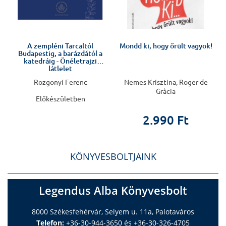
Előkészületben
A zempléni Tarcaltól
Mondd ki, hogy őrült vagyok!
Budapestig, a barázdától a
katedráig - Önéletrajzi
látlelet
Rozgonyi Ferenc
Nemes Krisztina, Roger de
Gràcia
Előkészületben
2.990 Ft
KÖNYVESBOLTJAINK
Legendus Alba Könyvesbolt
8000 Székesfehérvár, Selyem u. 11a, Palotaváros
Telefon:
+36-30-944-3650 és +36-30-326-4705