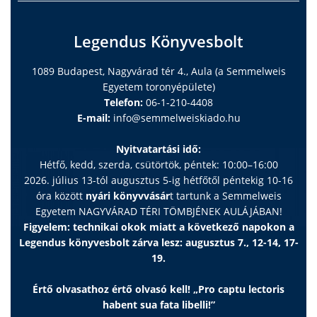
Legendus Könyvesbolt
1089 Budapest, Nagyvárad tér 4., Aula (a Semmelweis
Egyetem toronyépülete)
Telefon:
06-1-210-4408
E-mail:
info@semmelweiskiado.hu
Nyitvatartási idő:
Hétfő, kedd, szerda, csütörtök, péntek: 10:00–16:00
2026. július 13-tól augusztus 5-ig hétfőtől péntekig 10-16
óra között
nyári könyvvásár
t tartunk a Semmelweis
Egyetem NAGYVÁRAD TÉRI TÖMBJÉNEK AULÁJÁBAN!
Figyelem: technikai okok miatt a következő napokon a
Legendus könyvesbolt zárva lesz: augusztus 7., 12-14, 17-
19.
Értő olvasathoz értő olvasó kell! „Pro captu lectoris
habent sua fata libelli!”