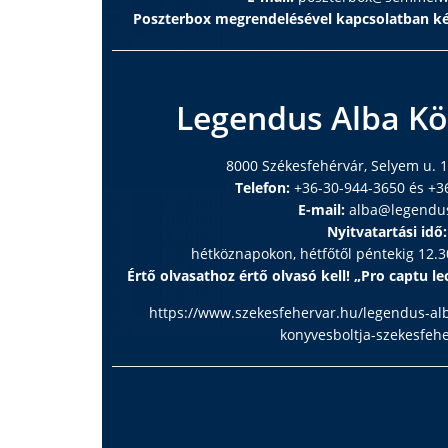
Poszterbox megrendelésével kapcsolatban ké
Legendus Alba Kö
8000 Székesfehérvár, Selyem u. 1
Telefon:
+36-30-944-3650 és +3
E-mail:
alba@legendu
Nyitvatartási idő:
hétköznapokon, hétfőtől péntekig 12.30
Értő olvasathoz értő olvasó kell! „Pro captu lec
https://www.szekesfehervar.hu/legendus-al
konyvesboltja-szekesfeh