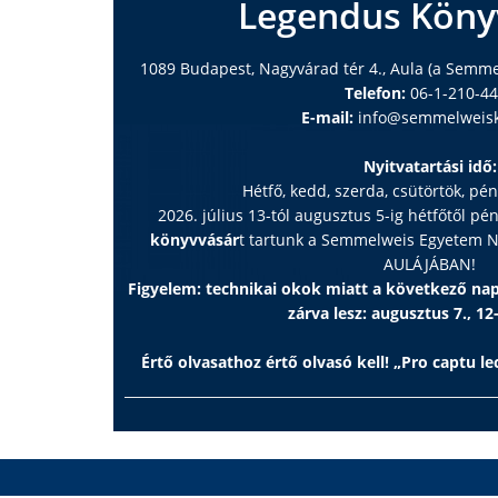
Legendus Köny
1089 Budapest, Nagyvárad tér 4., Aula (a Semm
Telefon:
06-1-210-4
E-mail:
info@semmelweisk
Nyitvatartási idő:
Hétfő, kedd, szerda, csütörtök, pé
2026. július 13-tól augusztus 5-ig hétfőtől pé
könyvvásár
t tartunk a Semmelweis Egyetem
AULÁJÁBAN!
Figyelem: technikai okok miatt a következő n
zárva lesz: augusztus 7., 12
Értő olvasathoz értő olvasó kell! „Pro captu lec
Kiadó
Legend