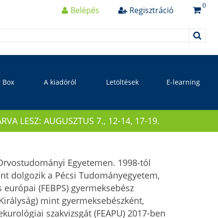
0
Belépés
Regisztráció
r Box
A kiadóról
Letöltések
E-learning
 LESZ: AUGUSZTUS 7., 12-14, 17-19.
 Orvostudományi Egyetemen. 1998-tól
ként dolgozik a Pécsi Tudományegyetem,
és európai (FEBPS) gyermeksebész
Királyság) mint gyermeksebészként,
kurológiai szakvizsgát (FEAPU) 2017-ben