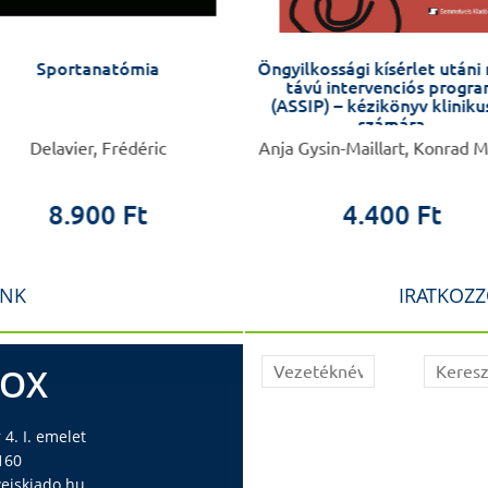
Sportanatómia
Öngyilkossági kísérlet utáni 
távú intervenciós progr
(ASSIP) – kézikönyv klinik
számára
Delavier, Frédéric
Anja Gysin-Maillart, Konrad M
8.900 Ft
4.400 Ft
INK
IRATKOZZ
BOX
4. I. emelet
160
iskiado.hu