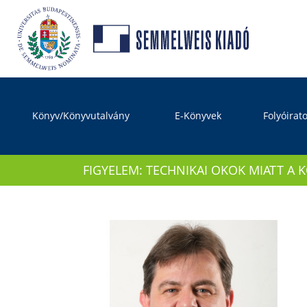
Könyv/Könyvutalvány
E-Könyvek
Folyóirat
FIGYELEM: TECHNIKAI OKOK MIATT A 