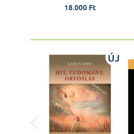
18.000 Ft
ÚJ
ÚJ