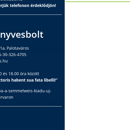
rjük telefonon érdeklődjön!
nyvesbolt
1a, Palotaváros
6-30-326-4705
s.hu
 és 18.00 óra között
toris habent sua fata libelli!”
ba-a-semmelweis-kiadu-uj-
ervaron