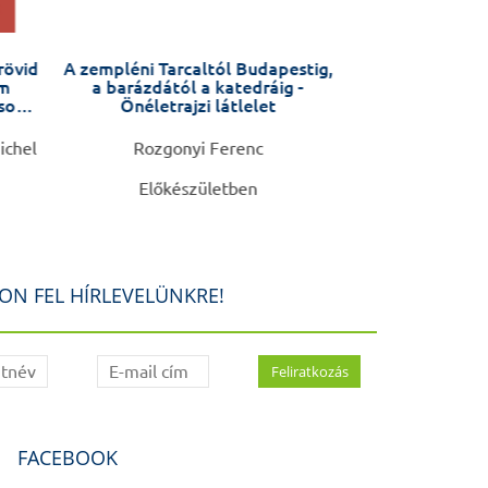
rövid
A zempléni Tarcaltól Budapestig,
Anyáktól anyák
am
a barázdától a katedráig -
Várandósság
usok
Önéletrajzi látlelet
változás az éle
készüljü
ichel
Rozgonyi Ferenc
Barbara Fale
Előkészületben
4.9
ON FEL HÍRLEVELÜNKRE!
FACEBOOK