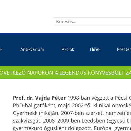
ok
Antikvárium
Akciók
Hírek
Poszte
KÖVETKEZŐ NAPOKON A LEGENDUS KÖNYVESBOLT ZÁRVA
Prof. dr. Vajda Péter
1998-ban végzett a Pécsi
PhD-hallgatóként, majd 2002-től klinikai orvos
Gyermekklinikáján. 2007-ben szerzett nemzeti 
szakvizsgát. 2008–2009-ben Leedsben (Egyesült 
gyermekurológusként dolgozott. Európai gyerme