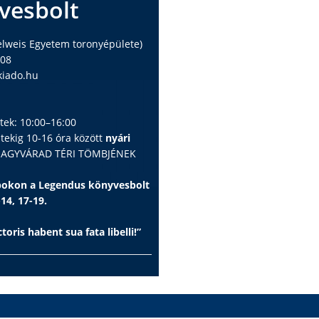
vesbolt
elweis Egyetem toronyépülete)
408
iado.hu
ntek: 10:00–16:00
ntekig 10-16 óra között
nyári
 NAGYVÁRAD TÉRI TÖMBJÉNEK
apokon a Legendus könyvesbolt
-14, 17-19.
toris habent sua fata libelli!”
us Könyvesbolt