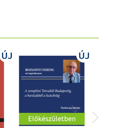
ÚJ
ÚJ
Előkészületben