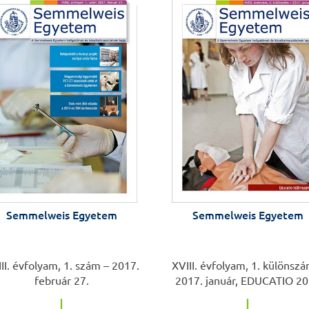
Hatvanezer mintá
Laboratóriumban
Célzott tumorter
kutatnak a Genetik
Immunbiológiai In
Pályaorientációs é
20
ben
Dr. Berki Zoltán:
Ez az intézet a má
Gyermekgyógyásza
intézetvezető fő
Meg kell látni mi
kiállítása a Szalon
Semmelweis Egyetem
Semmelweis Egyetem
1,5 millió forintot
Gyermekgyógyászat
Baráti Kör – Az e
II. évfolyam, 1. szám – 2017.
XVIII. évfolyam, 1. különszá
Asklepios Campus
február 27.
2017. január, EDUCATIO 2
Az utolsó kíváns
Nachruf 26