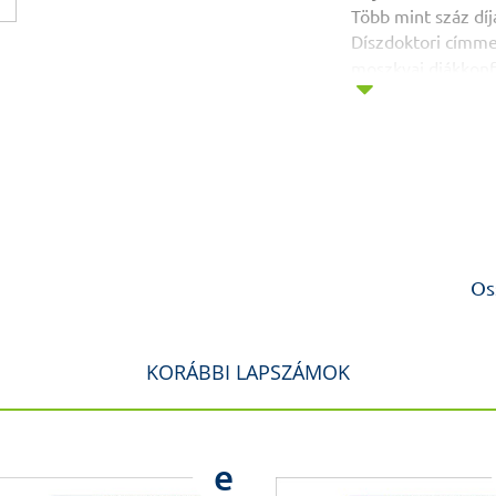
Több mint száz dí
Díszdoktori címmel
moszkvai diákkon
Dr. Hangody László
elengedhetetlen a
Várhatóan öt speci
Semmelweis Egy
Országos ápolástö
The delegation of 
13
Nigeria
Tudomány és kultú
Os
A 24. Budapesti N
Semmelweis Alb
Az igazi sikert ne
KORÁBBI LAPSZÁMOK
Stiedl Péter a Ke
Csaknem 250 előa
Kongresszuson Eu
16
sebészetről
e
Bioinformatikai ké