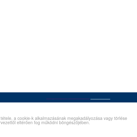
é tétele, a cookie-k alkalmazásának megakadályozása vagy törlése
tervezettől eltérően fog működni böngészőjében.