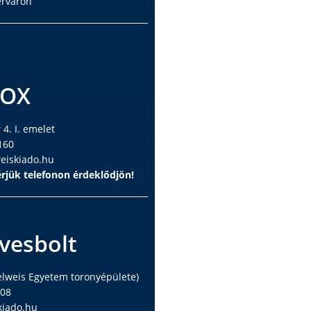
ervaron
BOX
4. I. emelet
160
iskiado.hu
rjük telefonon érdeklődjön!
vesbolt
elweis Egyetem toronyépülete)
408
iado.hu