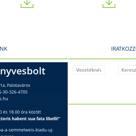
INK
IRATKOZZ
nyvesbolt
1a, Palotaváros
6-30-326-4705
s.hu
 és 18.00 óra között
toris habent sua fata libelli!”
ba-a-semmelweis-kiadu-uj-