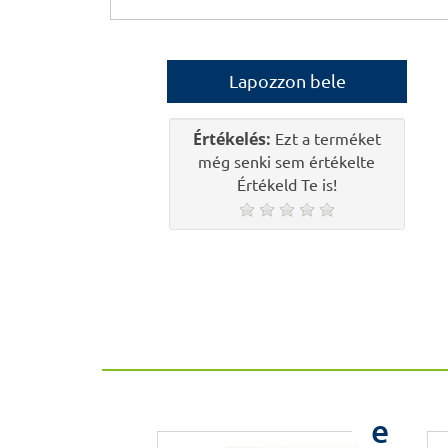
Lapozzon bele
Értékelés:
Ezt a terméket
még senki sem értékelte
Értékeld Te is!
e
e