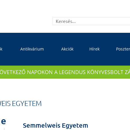
ok
Antikvárium
Akciók
Hírek
Poszte
KÖVETKEZŐ NAPOKON A LEGENDUS KÖNYVESBOLT ZÁRVA
EIS EGYETEM
e
Semmelweis Egyetem