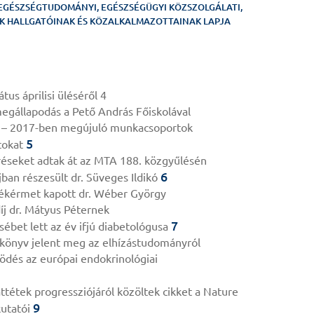
EGÉSZSÉGTUDOMÁNYI, EGÉSZSÉGÜGYI KÖZSZOLGÁLATI,
 HALLGATÓINAK ÉS KÖZALKALMAZOTTAINAK LAPJA
us áprilisi üléséről 4
gállapodás a Pető András Főiskolával
– 2017-ben megújuló munkacsoportok
5
atokat
éseket adtak át az MTA 188. közgyűlésén
6
ban részesült dr. Süveges Ildikó
ékérmet kapott dr. Wéber György
j dr. Mátyus Péternek
7
sébet lett az év ifjú diabetológusa
ankönyv jelent meg az elhízástudományról
dés az európai endokrinológiai
ttétek progressziójáról közöltek cikket a Nature
9
kutatói