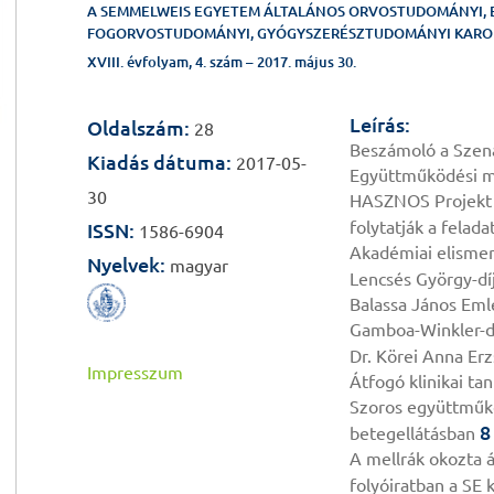
A SEMMELWEIS EGYETEM ÁLTALÁNOS ORVOSTUDOMÁNYI, 
FOGORVOSTUDOMÁNYI, GYÓGYSZERÉSZTUDOMÁNYI KAROK
XVIII. évfolyam, 4. szám – 2017. május 30.
Leírás:
Oldalszám:
28
Beszámoló a Szenát
Kiadás dátuma:
2017-05-
Együttműködési me
30
HASZNOS Projekt 
folytatják a felad
ISSN:
1586-6904
Akadémiai elismer
Nyelvek:
magyar
Lencsés György-díj
Balassa János Eml
Gamboa-Winkler-dí
Dr. Körei Anna Erz
Impresszum
Átfogó klinikai t
Szoros együttműkö
8
betegellátásban
A mellrák okozta á
folyóiratban a SE 