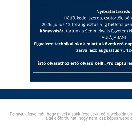
Nyitvatartási idő:
Hétfő, kedd, szerda, csütörtök, pé
2026. július 13-tól augusztus 5-ig hétfőtől pé
könyvvásár
t tartunk a Semmelweis Egyetem
AULÁJÁBAN!
Figyelem: technikai okok miatt a következő n
zárva lesz: augusztus 7., 12
Értő olvasathoz értő olvasó kell! „Pro captu lec
Kiadó
Legend
1089 Budapest, Nagyvárad tér 4.
1089 Bud
Felhívjuk figyelmét, hogy mivel a sütik (cookie-k) célja webold
Postafiók:
1445 Bp. Pf. 370
Telefon
által előfordulhat, hogy nem lesz képes webold
Telefon:
210-4403
E-mail:
E-mail:
info@semmelweiskiado.hu