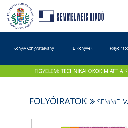
Könyv/Könyvutalvány
E-Könyvek
Folyóirat
FIGYELEM: TECHNIKAI OKOK MIATT A 
FOLYÓIRATOK
SEMMELW