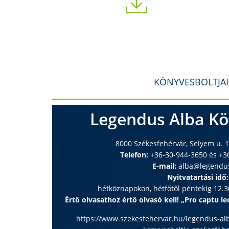
KÖNYVESBOLTJA
Legendus Alba Kö
8000 Székesfehérvár, Selyem u. 1
Telefon:
+36-30-944-3650 és +3
E-mail:
alba@legendu
Nyitvatartási idő:
hétköznapokon, hétfőtől péntekig 12.30
Értő olvasathoz értő olvasó kell! „Pro captu lec
https://www.szekesfehervar.hu/legendus-al