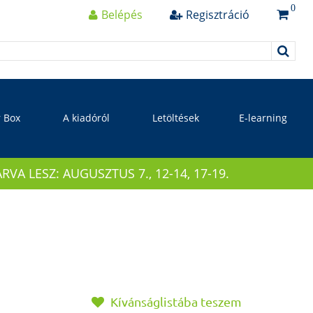
0
Belépés
Regisztráció
r Box
A kiadóról
Letöltések
E-learning
 LESZ: AUGUSZTUS 7., 12-14, 17-19.
Kívánságlistába teszem