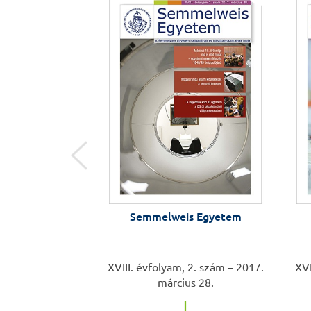
s Egyetem
Semmelweis Egyetem
 3. szám – 2017.
XVIII. évfolyam, 2. szám – 2017.
XVI
is 25.
március 28.