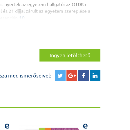
jat nyertek az egyetem hallgatói az OTDK-n
 és 21 díjjal zárult az egyetem szereplése a
10
ferencián
: A jó csapat és a hivatás szeretete
11
 sikerhez
alizációban indul emelt szintű ápoló képzés a
etemen
rténeti és szakmai verseny az ETK-n 12
Ingyen letölthető
Semmelweis University had an official visit in
ra találkozása a Kerpel Tehetségnapon
sza meg ismerőseivel:
emzetközi Könyvfesztiválon is bemutatkozott a
14
um
héz megfogalmazni – Dr. Varga Gábor és dr.
15
rpelprogramról
dás és poszter a 30. ünnepi EMSOS
rópai továbbképzés az emésztőszervi
e
e
17
rdések az áprilisi Kutatói Szalonban