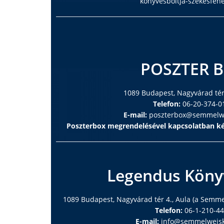
konyvesboltja-szekesfeh
POSZTER 
1089 Budapest, Nagyvárad tér 
Telefon:
06-20-374-0
E-mail:
poszterbox@semmelwe
Poszterbox megrendelésével kapcsolatban ké
Legendus Köny
1089 Budapest, Nagyvárad tér 4., Aula (a Semm
Telefon:
06-1-210-4
E-mail:
info@semmelweisk