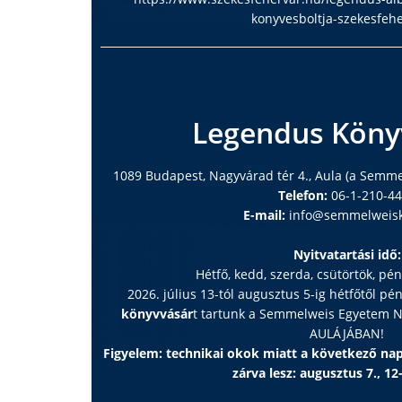
konyvesboltja-szekesfeh
Legendus Köny
1089 Budapest, Nagyvárad tér 4., Aula (a Semm
Telefon:
06-1-210-4
E-mail:
info@semmelweisk
Nyitvatartási idő:
Hétfő, kedd, szerda, csütörtök, pé
2026. július 13-tól augusztus 5-ig hétfőtől pé
könyvvásár
t tartunk a Semmelweis Egyetem
AULÁJÁBAN!
Figyelem: technikai okok miatt a következő n
zárva lesz: augusztus 7., 12