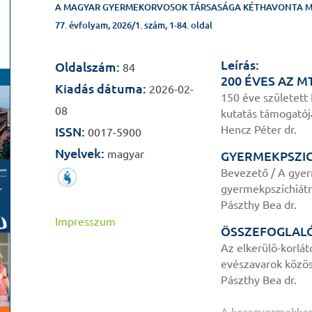
A MAGYAR GYERMEKORVOSOK TÁRSASÁGA KÉTHAVONTA M
77. évfolyam, 2026/1. szám, 1-84. oldal
Leírás:
Oldalszám:
84
200 ÉVES AZ M
Kiadás dátuma:
2026-02-
150 éve született
08
kutatás támogatój
Hencz Péter dr.
ISSN:
0017-5900
Nyelvek:
magyar
GYERMEKPSZIC
Bevezető / A gye
gyermekpszichiát
Pászthy Bea dr.
Impresszum
ÖSSZEFOGLAL
Az elkerülõ-korlát
evészavarok közös
Pászthy Bea dr.