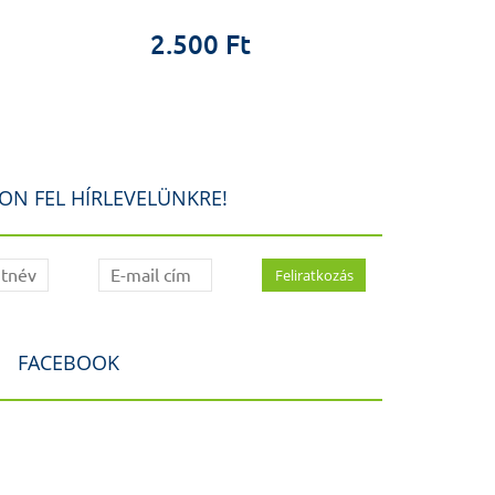
.
2.500 Ft
2.5
 ÖSZTÖNDÍJ PROGRAM
zplantációs centrumban szerzett tapasztalatok
ndíj beszámoló
.
ON FEL HÍRLEVELÜNKRE!
FACEBOOK