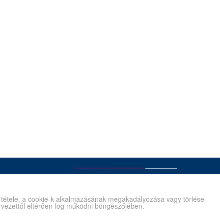
é tétele, a cookie-k alkalmazásának megakadályozása vagy törlése
tervezettől eltérően fog működni böngészőjében.