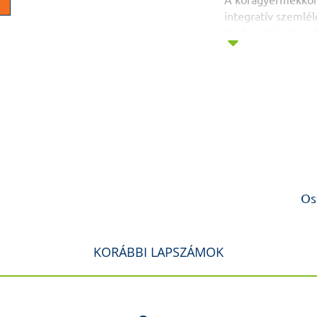
A koragyermekkori 
integratív szemlé
Szalkay Krisztina 
A gyermekorvos sz
felismerésében
Pongrácz Kornélia 
Szelektív mutizmu
ellátási szempont
Dósa Sarolta dr., 
Néhány szempont a
Os
Halász József dr.
Pszichózis gyerme
KORÁBBI LAPSZÁMOK
Csábi Györgyi dr.
Az autizmus és sz
diagnosztikájának