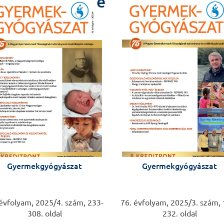
e
Kállai Imre dr., Ka
Poszttraumás stre
Kaczvinszky Emilia
Serdülőkorú onkoló
jellegzetességei
Kovács Kinga Klaud
Sürgősségi gyermek
lenyomata
Várnai Nikoletta d
Pszichés beteg ser
Gyermekgyógyászat
Gyermekgyógyászat
háziorvos?
Kiss Enikő dr., Doc
*
ALVÁS VILÁGN
 évfolyam, 2025/4. szám, 233-
76. évfolyam, 2025/3. szám, 
308. oldal
232. oldal
Az Alvás Világnap