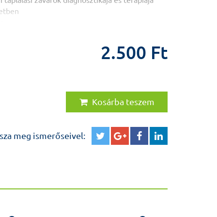
táplálási zavarok diagnosztikája és terápiája
letben
dr.
erepe az autizmus spektrum zavar korai
2.500 Ft
dr., T. Zsindely Katalin
s gyermekkorban: felismerés és
ok
Kosárba teszem
Sándor-Bajusz Kinga Amália dr., Csábi Györgyi dr.
 gyermekkori agresszív viselkedés kapcsán
sza meg ismerőseivel:
k- és serdülőkorban
kizofrénia spektrum zavarok serdülőkori
 nehézségei