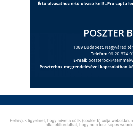
Értő olvasathoz értő olvasó kell! „Pro captu lec
POSZTER 
1089 Budapest, Nagyvárad tér 
Telefon:
06-20-374-0
E-mail:
poszterbox@semmelwe
Poszterbox megrendelésével kapcsolatban ké
Kiadó
Legend
1089 Budapest, Nagyvárad tér 4.
1089 Bud
Felhívjuk figyelmét, hogy mivel a sütik (cookie-k) célja webold
Postafiók:
1445 Bp. Pf. 370
Telefon
által előfordulhat, hogy nem lesz képes webold
Telefon:
210-4403
E-mail:
E-mail:
info@semmelweiskiado.hu