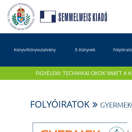
Könyv/Könyvutalvány
E-Könyvek
Folyóirat
FIGYELEM: TECHNIKAI OKOK MIATT A 
FOLYÓIRATOK
GYERMEK