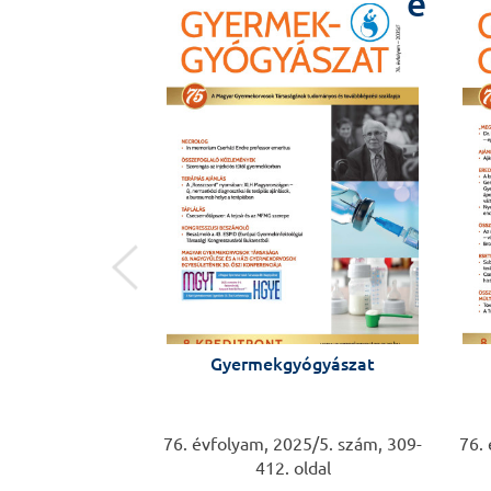
e
e
Gyermekgyógyászat
yógyászat
76. évfolyam, 2025/5. szám, 309-
76.
25/6. szám, 413-
412. oldal
oldal