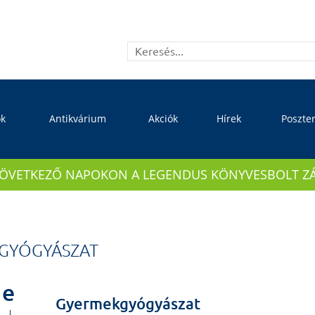
ok
Antikvárium
Akciók
Hírek
Poszte
KÖVETKEZŐ NAPOKON A LEGENDUS KÖNYVESBOLT ZÁRVA
GYÓGYÁSZAT
e
Gyermekgyógyászat