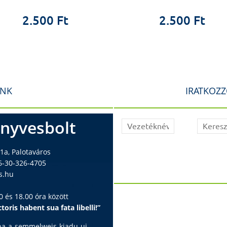
Benedek Pálma dr
2.500 Ft
2.500 Ft
VERES GÁBOR
Csehországi trans
Mikes Bálint dr.
Veres Gábor ösztö
Muzslay Eszter dr
INK
IRATKOZZ
nyvesbolt
1a, Palotaváros
6-30-326-4705
s.hu
 és 18.00 óra között
toris habent sua fata libelli!”
ba-a-semmelweis-kiadu-uj-