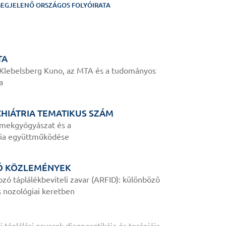
EGJELENŐ ORSZÁGOS FOLYÓIRATA
TA
 Klebelsberg Kuno, az MTA és a tudományos
a
HIÁTRIA TEMATIKUS SZÁM
rmekgyógyászat és a
ria együttműködése
Ó KÖZLEMÉNYEK
ozó táplálékbeviteli zavar (ARFID): különbözõ
 nozológiai keretben