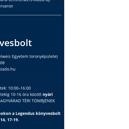
ervaron
vesbolt
elweis Egyetem toronyépülete)
408
iado.hu
ntek: 10:00–16:00
ntekig 10-16 óra között
nyári
 NAGYVÁRAD TÉRI TÖMBJÉNEK
apokon a Legendus könyvesbolt
-14, 17-19.