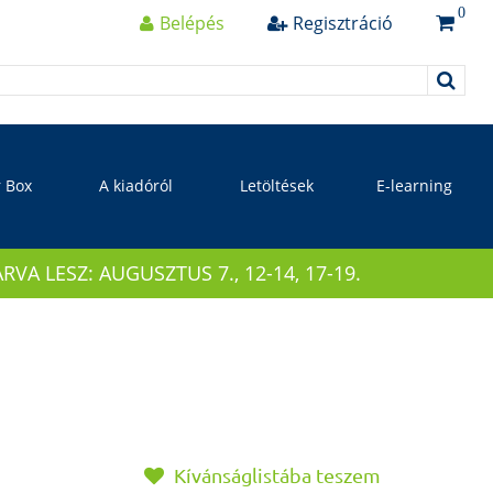
0
Belépés
Regisztráció
r Box
A kiadóról
Letöltések
E-learning
 LESZ: AUGUSZTUS 7., 12-14, 17-19.
Kívánságlistába teszem