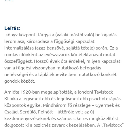
Leírás:
könyv központi tárgya a (valaki mástól való) befogadás
leromlása, károsodása a függőségi kapcsolat
internalizálása (azaz bensővé, sajáttá tétele) során. Ez a
romlás időnként az evészavarok kórlélektanával mutat
összefüggést. Hosszú évek óta érdekel, milyen kapcsolat
van a függési viszonyban mutatkozó befogadás
nehézségei és a táplálékbevitelben mutatkozó konkrét
gondok között.
Amióta 1920-ban megalapították, a londoni Tavistock
Klinika a legismertebb és legelismertebb pszichoterápiás
központok egyike. Mindhárom fő részlege – Gyermek és
Család, Serdülő, Felnőtt – úttörője volt az új
kezdeményezéseknek és számos sikeres megközelítést
dolgozott ki a pszichés zavarok kezelésében. A „Tavistock”