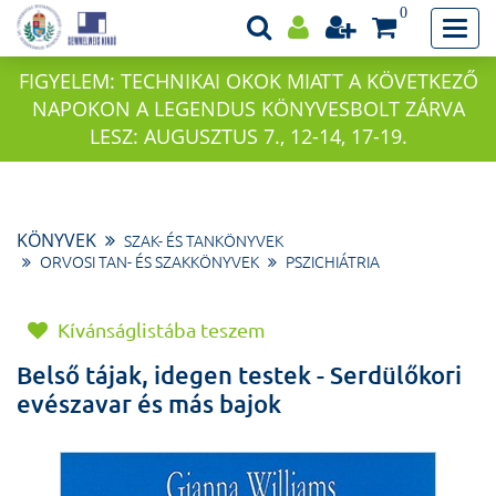
0
FIGYELEM: TECHNIKAI OKOK MIATT A KÖVETKEZŐ
NAPOKON A LEGENDUS KÖNYVESBOLT ZÁRVA
LESZ: AUGUSZTUS 7., 12-14, 17-19.
KÖNYVEK
SZAK- ÉS TANKÖNYVEK
ORVOSI TAN- ÉS SZAKKÖNYVEK
PSZICHIÁTRIA
Kívánságlistába teszem
Belső tájak, idegen testek - Serdülőkori
evészavar és más bajok