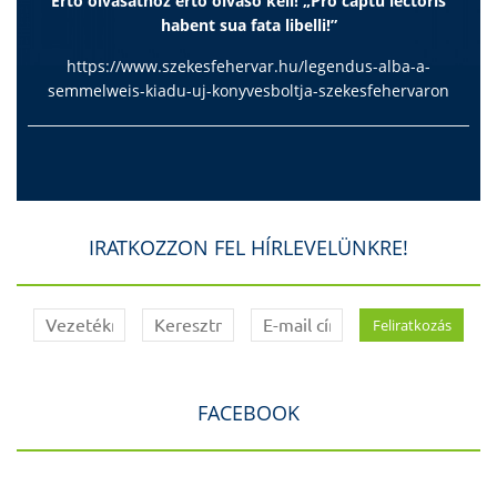
Értő olvasathoz értő olvasó kell! „Pro captu lectoris
habent sua fata libelli!”
https://www.szekesfehervar.hu/legendus-alba-a-
semmelweis-kiadu-uj-konyvesboltja-szekesfehervaron
IRATKOZZON FEL HÍRLEVELÜNKRE!
FACEBOOK