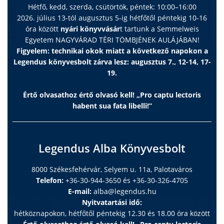
Hétfő, kedd, szerda, csütörtök, péntek: 10:00–16:00
2026. július 13-tól augusztus 5-ig hétfőtől péntekig 10-16
óra között
nyári könyvvásár
t tartunk a Semmelweis
Egyetem NAGYVÁRAD TÉRI TÖMBJÉNEK AULÁJÁBAN!
Figyelem: technikai okok miatt a következő napokon a
Legendus könyvesbolt zárva lesz: augusztus 7., 12-14, 17-
19.
Értő olvasathoz értő olvasó kell! „Pro captu lectoris
habent sua fata libelli!”
Legendus Alba Könyvesbolt
8000 Székesfehérvár, Selyem u. 11a, Palotaváros
Telefon:
+36-30-944-3650 és +36-30-326-4705
E-mail:
alba@legendus.hu
Nyitvatartási idő:
hétköznapokon, hétfőtől péntekig 12.30 és 18.00 óra között