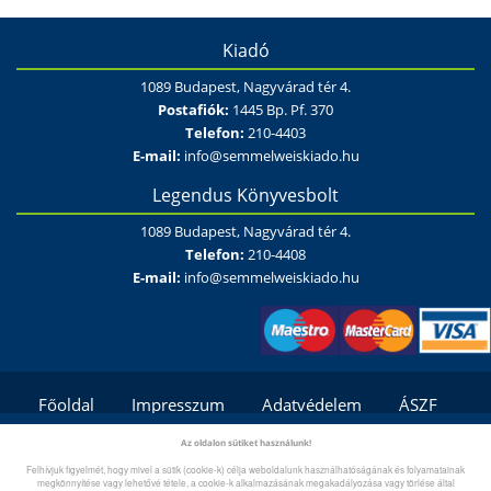
Kiadó
1089 Budapest, Nagyvárad tér 4.
Postafiók:
1445 Bp. Pf. 370
Telefon:
210-4403
E-mail:
info@semmelweiskiado.hu
Legendus Könyvesbolt
1089 Budapest, Nagyvárad tér 4.
Telefon:
210-4408
E-mail:
info@semmelweiskiado.hu
Főoldal
Impresszum
Adatvédelem
ÁSZF
Fizetési és szállítási feltételek/módok
Kapcsolat
Az oldalon sütiket használunk!
Felhívjuk figyelmét, hogy mivel a sütik (cookie-k) célja weboldalunk használhatóságának és folyamatainak
Gyík/Súgó
megkönnyítése vagy lehetővé tétele, a cookie-k alkalmazásának megakadályozása vagy törlése által