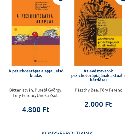
tanulmányok ezek, nagyon időszerű témákról.
Közérthetőségén túl még a leggyakorlottabb klinikusok is
haszonnal forgathatják, és önképzésük forrása lehet.
Gyermek - Serdülő sorozat 4. tagja
A pszichoterápia alapjai, első
Az evészavarok
kiadás
pszichoterápiájának aktuális
kérdései
Bitter István, Purebl György,
Pászthy Bea, Túry Ferenc
Túry Ferenc, Unoka Zsolt
2.000 Ft
4.800 Ft
KÖNYVESBOLTJAINK