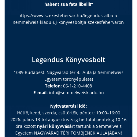
habent sua fata libelli!”
https://www.szekesfehervar.hu/legendus-alba-a-
semmelweis-kiadu-uj-konyvesboltja-szekesfehervaron
Legendus Könyvesbolt
1089 Budapest, Nagyvárad tér 4., Aula (a Semmelweis
Egyetem toronyépülete)
Telefon:
06-1-210-4408
E-mail:
info@semmelweiskiado.hu
Nyitvatartási idő:
Hétfő, kedd, szerda, csütörtök, péntek: 10:00–16:00
2026. július 13-tól augusztus 5-ig hétfőtől péntekig 10-16
óra között
nyári könyvvásár
t tartunk a Semmelweis
Egyetem NAGYVÁRAD TÉRI TÖMBJÉNEK AULÁJÁBAN!