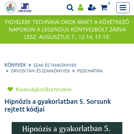
0
FIGYELEM: TECHNIKAI OKOK MIATT A KÖVETKEZŐ
NAPOKON A LEGENDUS KÖNYVESBOLT ZÁRVA
LESZ: AUGUSZTUS 7., 12-14, 17-19.
KÖNYVEK
SZAK- ÉS TANKÖNYVEK
ORVOSI TAN- ÉS SZAKKÖNYVEK
PSZICHIÁTRIA
Kívánságlistába teszem
Hipnózis a gyakorlatban 5. Sorsunk
rejtett kódjai