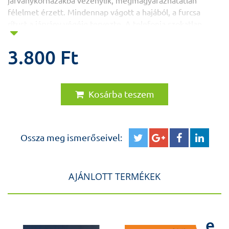
járványkórházakba vezénylik, megmagyarázhatatlan
félelmet érzett. Mindennap vágott a hajából, a furcsa
rítust a járvány végéig tervezte. A telefonja szokatlan
pittyenéseket hallatott. Némileg megnyugtatta, hogy a
férje is hallja, de felbukkant egy érthetetlen téveszme,
3.800 Ft
hogy lehallgatják. Egyre jobban félt bármiről is véleményt
mondani, főleg politikai intézkedésekről hallott hírek,
állásfoglalások rettegtették. Aztán amikor hadiállapotot
Kosárba teszem
hirdettek, meghallotta a kórházparancsnok szót,
összeomlott. Meg is betegedett. Egyedül bevackolt,
karanténba vonult. Sírt, inkább siratott, sokszor földre
borulva. Megtorlás, megtorlás. Ez a szó emelkedett ki
Ossza meg ismerőseivel:
folyton a vergődő gondolatokból.
(Részlet Rácz Zsuzsanna írásából)
AJÁNLOTT TERMÉKEK
A Hipnózis a gyakorlatban c. sorozatunk 5. kötete!
e