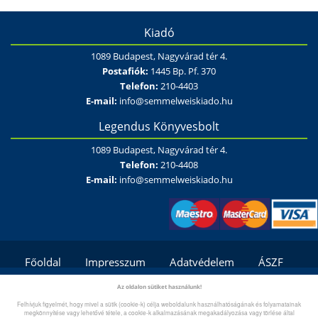
Kiadó
1089 Budapest, Nagyvárad tér 4.
Postafiók:
1445 Bp. Pf. 370
Telefon:
210-4403
E-mail:
info@semmelweiskiado.hu
Legendus Könyvesbolt
1089 Budapest, Nagyvárad tér 4.
Telefon:
210-4408
E-mail:
info@semmelweiskiado.hu
Főoldal
Impresszum
Adatvédelem
ÁSZF
Fizetési és szállítási feltételek/módok
Kapcsolat
Az oldalon sütiket használunk!
Felhívjuk figyelmét, hogy mivel a sütik (cookie-k) célja weboldalunk használhatóságának és folyamatainak
Gyík/Súgó
megkönnyítése vagy lehetővé tétele, a cookie-k alkalmazásának megakadályozása vagy törlése által