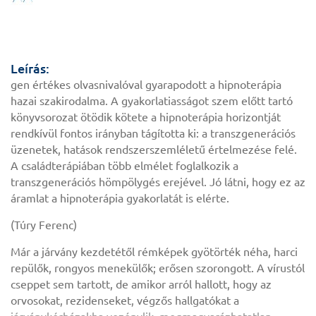
Leírás:
gen értékes olvasnivalóval gyarapodott a hipnoterápia
hazai szakirodalma. A gyakorlatiasságot szem előtt tartó
könyvsorozat ötödik kötete a hipnoterápia horizontját
rendkívül fontos irányban tágította ki: a transzgenerációs
üzenetek, hatások rendszerszemléletű értelmezése felé.
A családterápiában több elmélet foglalkozik a
transzgenerációs hömpölygés erejével. Jó látni, hogy ez az
áramlat a hipnoterápia gyakorlatát is elérte.
(Túry Ferenc)
Már a járvány kezdetétől rémképek gyötörték néha, harci
repülők, rongyos menekülők; erősen szorongott. A vírustól
cseppet sem tartott, de amikor arról hallott, hogy az
orvosokat, rezidenseket, végzős hallgatókat a