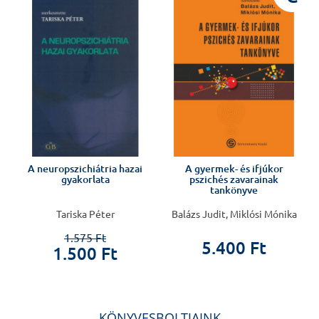
A neuropszichiátria hazai
A gyermek- és ifjúkor
gyakorlata
pszichés zavarainak
tankönyve
Tariska Péter
Balázs Judit, Miklósi Mónika
1.575 Ft
5.400 Ft
1.500 Ft
KÖNYVESBOLTJAINK