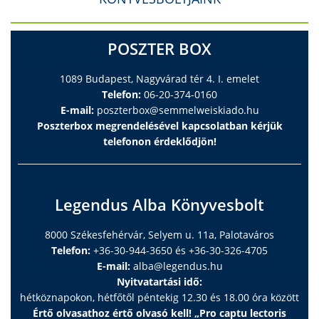
POSZTER BOX
1089 Budapest, Nagyvárad tér 4. I. emelet
Telefon:
06-20-374-0160
E-mail:
poszterbox@semmelweiskiado.hu
Poszterbox megrendelésével kapcsolatban kérjük
telefonon érdeklődjön!
Legendus Alba Könyvesbolt
8000 Székesfehérvár, Selyem u. 11a, Palotaváros
Telefon:
+36-30-944-3650 és +36-30-326-4705
E-mail:
alba@legendus.hu
Nyitvatartási idő:
hétköznapokon, hétfőtől péntekig 12.30 és 18.00 óra között
Értő olvasathoz értő olvasó kell! „Pro captu lectoris