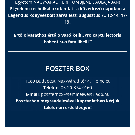
Egyetem NAGYVÁRAD TÉRI TÖMBJÉNEK AULÁJÁBAN!
Figyelem: technikai okok miatt a következő napokon a
Legendus könyvesbolt zárva lesz: augusztus 7., 12-14, 17-
19.
Értő olvasathoz értő olvasó kell! „Pro captu lectoris
habent sua fata libelli!”
POSZTER BOX
1089 Budapest, Nagyvárad tér 4. I. emelet
Telefon:
06-20-374-0160
E-mail:
poszterbox@semmelweiskiado.hu
Poszterbox megrendelésével kapcsolatban kérjük
telefonon érdeklődjön!