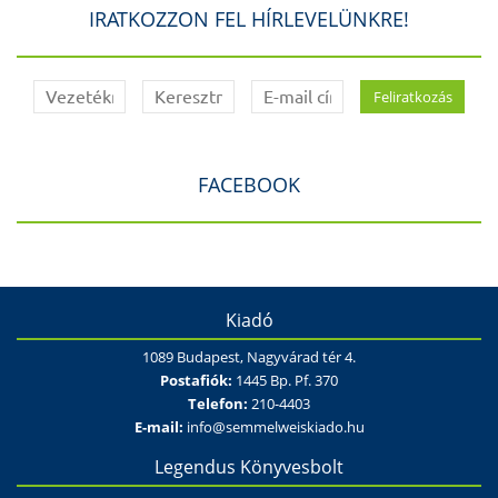
IRATKOZZON FEL HÍRLEVELÜNKRE!
FACEBOOK
Kiadó
1089 Budapest, Nagyvárad tér 4.
Postafiók:
1445 Bp. Pf. 370
Telefon:
210-4403
E-mail:
info@semmelweiskiado.hu
Legendus Könyvesbolt