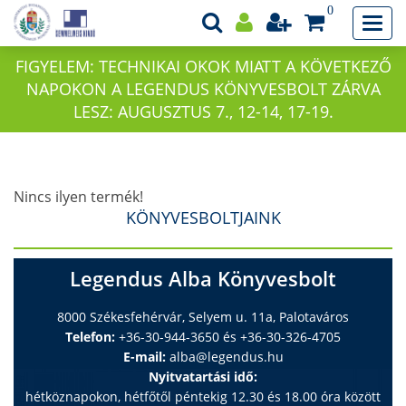
0
FIGYELEM: TECHNIKAI OKOK MIATT A KÖVETKEZŐ
NAPOKON A LEGENDUS KÖNYVESBOLT ZÁRVA
LESZ: AUGUSZTUS 7., 12-14, 17-19.
Nincs ilyen termék!
KÖNYVESBOLTJAINK
Legendus Alba Könyvesbolt
8000 Székesfehérvár, Selyem u. 11a, Palotaváros
Telefon:
+36-30-944-3650 és +36-30-326-4705
E-mail:
alba@legendus.hu
Nyitvatartási idő:
hétköznapokon, hétfőtől péntekig 12.30 és 18.00 óra között