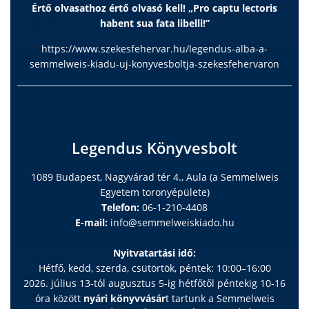
Értő olvasathoz értő olvasó kell! „Pro captu lectoris
habent sua fata libelli!”
https://www.szekesfehervar.hu/legendus-alba-a-
semmelweis-kiadu-uj-konyvesboltja-szekesfehervaron
Legendus Könyvesbolt
1089 Budapest, Nagyvárad tér 4., Aula (a Semmelweis
Egyetem toronyépülete)
Telefon:
06-1-210-4408
E-mail:
info@semmelweiskiado.hu
Nyitvatartási idő:
Hétfő, kedd, szerda, csütörtök, péntek: 10:00–16:00
2026. július 13-tól augusztus 5-ig hétfőtől péntekig 10-16
óra között
nyári könyvvásár
t tartunk a Semmelweis