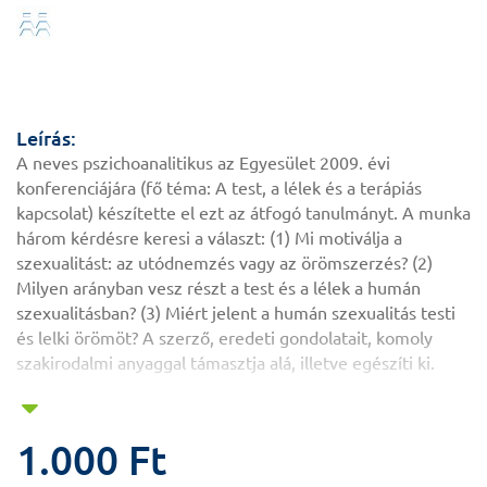
Leírás:
A neves pszichoanalitikus az Egyesület 2009. évi
konferenciájára (fő téma: A test, a lélek és a terápiás
kapcsolat) készítette el ezt az átfogó tanulmányt. A munka
három kérdésre keresi a választ: (1) Mi motiválja a
szexualitást: az utódnemzés vagy az örömszerzés? (2)
Milyen arányban vesz részt a test és a lélek a humán
szexualitásban? (3) Miért jelent a humán szexualitás testi
és lelki örömöt? A szerző, eredeti gondolatait, komoly
szakirodalmi anyaggal támasztja alá, illetve egészíti ki.
1.000 Ft