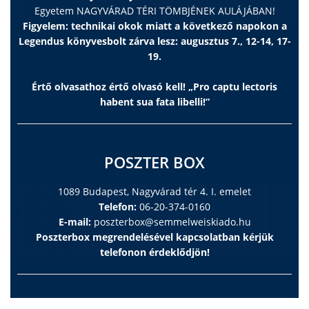
Egyetem NAGYVÁRAD TÉRI TÖMBJÉNEK AULÁJÁBAN!
Figyelem: technikai okok miatt a következő napokon a
Legendus könyvesbolt zárva lesz: augusztus 7., 12-14, 17-
19.
Értő olvasathoz értő olvasó kell! „Pro captu lectoris
habent sua fata libelli!”
POSZTER BOX
1089 Budapest, Nagyvárad tér 4. I. emelet
Telefon:
06-20-374-0160
E-mail:
poszterbox@semmelweiskiado.hu
Poszterbox megrendelésével kapcsolatban kérjük
telefonon érdeklődjön!