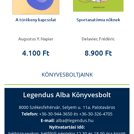
k
A törékeny kapcsolat
Sportanatómia nőknek
Augustus Y. Napier
Delavier, Frédéric
4.100 Ft
8.900 Ft
KÖNYVESBOLTJAINK
Legendus Alba Könyvesbolt
8000 Székesfehérvár, Selyem u. 11a, Palotaváros
Telefon:
+36-30-944-3650 és +36-30-326-4705
E-mail:
alba@legendus.hu
Nyitvatartási idő:
hétköznapokon, hétfőtől péntekig 12.30 és 18.00 óra között