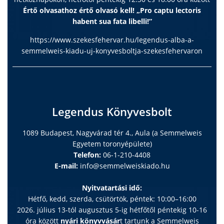
Értő olvasathoz értő olvasó kell! „Pro captu lectoris
habent sua fata libelli!”
https://www.szekesfehervar.hu/legendus-alba-a-
semmelweis-kiadu-uj-konyvesboltja-szekesfehervaron
Legendus Könyvesbolt
1089 Budapest, Nagyvárad tér 4., Aula (a Semmelweis
Egyetem toronyépülete)
Telefon:
06-1-210-4408
E-mail:
info@semmelweiskiado.hu
Nyitvatartási idő:
Hétfő, kedd, szerda, csütörtök, péntek: 10:00–16:00
2026. július 13-tól augusztus 5-ig hétfőtől péntekig 10-16
óra között
nyári könyvvásár
t tartunk a Semmelweis