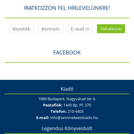
IRATKOZZON FEL HÍRLEVELÜNKRE!
FACEBOOK
Kiadó
1089 Budapest, Nagyvárad tér 4.
Postafiók:
1445 Bp. Pf. 370
Telefon:
210-4403
E-mail:
info@semmelweiskiado.hu
Legendus Könyvesbolt