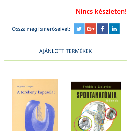
Nincs készleten!
Ossza meg ismerőseivel:
AJÁNLOTT TERMÉKEK
e