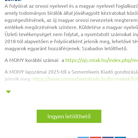
A folyóirat az orvosi nyelvvel és a magyar nyelvvel foglalko
amely tudományos bírálók által jóváhagyott kéziratokat közöl
egységesítésének, az új magyar orvosi nevezetek megteremt
emlékek megőrzésének színtere. Küldetése a magyar nyelvű
Üzleti tevékenységet nem folytat, a nyomtatott számokat ing
2018-tól alapvetően e-folyóiratként jelenik meg, lehetővé té
magyarok egyaránt hozzáférjenek. Szabadon letölthető.
A MONY korábbi számai: a
https://ojs.mtak.hu/index.php/m
A MONY lapszámai 2025-től a Sememlweis Kiadó gondozás
jelenik meg:
https://www.semmelweiskiado.hu/termekek/fol
Ingyen letölthető