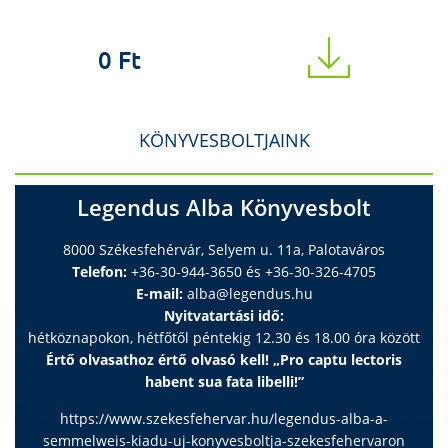
0 Ft
KÖNYVESBOLTJAINK
Legendus Alba Könyvesbolt
8000 Székesfehérvár, Selyem u. 11a, Palotaváros
Telefon:
+36-30-944-3650 és +36-30-326-4705
E-mail:
alba@legendus.hu
Nyitvatartási idő:
hétköznapokon, hétfőtől péntekig 12.30 és 18.00 óra között
Értő olvasathoz értő olvasó kell! „Pro captu lectoris
habent sua fata libelli!”
https://www.szekesfehervar.hu/legendus-alba-a-
semmelweis-kiadu-uj-konyvesboltja-szekesfehervaron