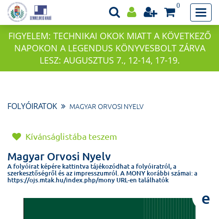
0
FIGYELEM: TECHNIKAI OKOK MIATT A KÖVETKEZŐ
NAPOKON A LEGENDUS KÖNYVESBOLT ZÁRVA
LESZ: AUGUSZTUS 7., 12-14, 17-19.
FOLYÓIRATOK
MAGYAR ORVOSI NYELV
Kívánságlistába teszem
Magyar Orvosi Nyelv
A folyóirat képére kattintva tájékozódhat a folyóiratról, a
szerkesztőségről és az impresszumról. A MONY korábbi számai: a
https://ojs.mtak.hu/index.php/mony URL-en találhatók
e