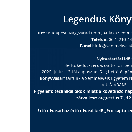
Legendus Köny
1089 Budapest, Nagyvárad tér 4., Aula (a Semm
Telefon:
06-1-210-4
E-mail:
info@semmelweisk
Nyitvatartási idő:
Hétfő, kedd, szerda, csütörtök, pé
2026. július 13-tól augusztus 5-ig hétfőtől pé
könyvvásár
t tartunk a Semmelweis Egyetem
AULÁJÁBAN!
Figyelem: technikai okok miatt a következő n
zárva lesz: augusztus 7., 12
Értő olvasathoz értő olvasó kell! „Pro captu lec