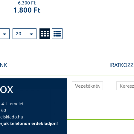
6.300 Ft
1.800 Ft
20
INK
IRATKOZZ
BOX
4. I. emelet
160
iskiado.hu
rjük telefonon érdeklődjön!