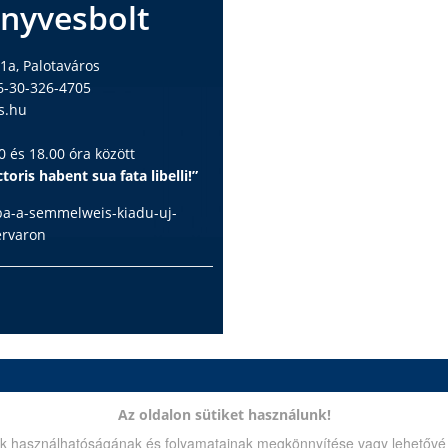
nyvesbolt
1a, Palotaváros
6-30-326-4705
s.hu
 és 18.00 óra között
toris habent sua fata libelli!”
ba-a-semmelweis-kiadu-uj-
ervaron
us Könyvesbolt
Az oldalon sütiket használunk!
apest, Nagyvárad tér 4.
alunk használhatóságának és folyamatainak megkönnyítése vagy lehetőv
:
210-4408