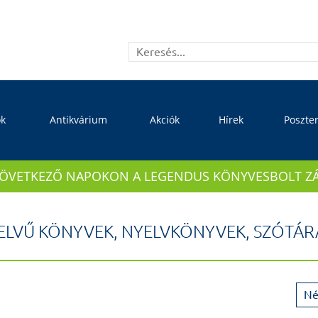
ok
Antikvárium
Akciók
Hírek
Poszte
KÖVETKEZŐ NAPOKON A LEGENDUS KÖNYVESBOLT ZÁRVA
ELVŰ KÖNYVEK, NYELVKÖNYVEK, SZÓTÁR