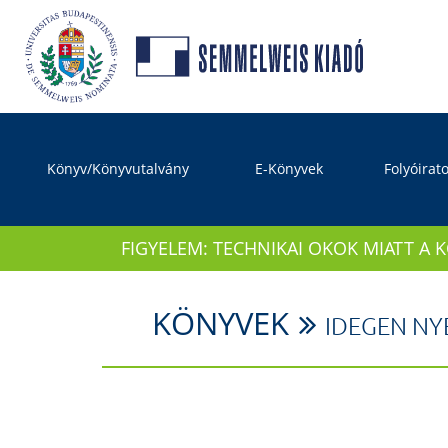
Könyv/Könyvutalvány
E-Könyvek
Folyóirat
FIGYELEM: TECHNIKAI OKOK MIATT A 
KÖNYVEK
IDEGEN NY