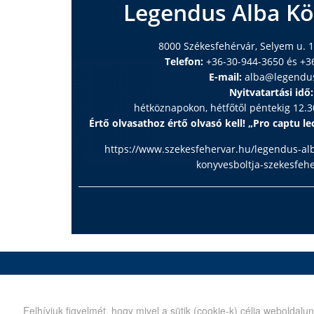
Legendus Alba Kö
8000 Székesfehérvár, Selyem u. 1
Telefon:
+36-30-944-3650 és +3
E-mail:
alba@legendu
Nyitvatartási idő:
hétköznapokon, hétfőtől péntekig 12.30
Értő olvasathoz értő olvasó kell! „Pro captu lec
https://www.szekesfehervar.hu/legendus-al
konyvesboltja-szekesfeh
Kiadó
Legend
1089 Budapest, Nagyvárad tér 4.
1089 Bud
Felhívjuk figyelmét, hogy mivel a sütik (cookie-k) célja webold
Postafiók:
1445 Bp. Pf. 370
Telefon