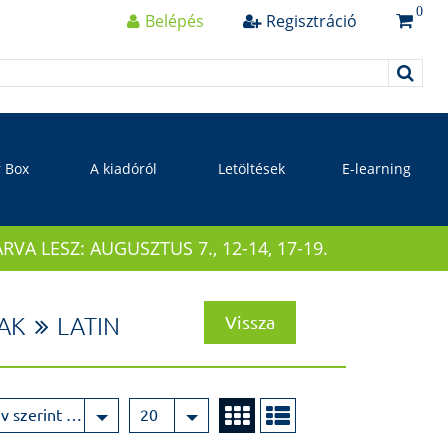
0
Belépés
Regisztráció
r Box
A kiadóról
Letöltések
E-learning
 LESZ: AUGUSZTUS 7., 12-14, 17-19.
Vissza
AK
LATIN
Név szerint növekvő
20