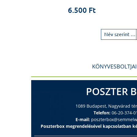
6.500 Ft
Név szerint növekvő
KÖNYVESBOLTJA
POSZTER 
1089 Budapest, Nagyvárad tér 
Telefon:
06-20-374-0
E-mail:
poszterbox@semmelwe
Poszterbox megrendelésével kapcsolatban ké