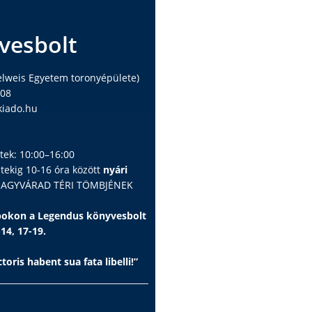
vesbolt
elweis Egyetem toronyépülete)
408
iado.hu
ntek: 10:00–16:00
ntekig 10-16 óra között
nyári
 NAGYVÁRAD TÉRI TÖMBJÉNEK
apokon a Legendus könyvesbolt
-14, 17-19.
toris habent sua fata libelli!”