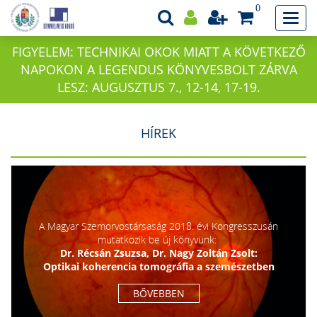
0
FIGYELEM: TECHNIKAI OKOK MIATT A KÖVETKEZŐ
NAPOKON A LEGENDUS KÖNYVESBOLT ZÁRVA
LESZ: AUGUSZTUS 7., 12-14, 17-19.
HÍREK
A Magyar Szemorvostársaság 2018. évi Kongresszusán
mutatkozik be új könyvünk:
Dr. Récsán Zsuzsa, Dr. Nagy Zoltán Zsolt:
Optikai koherencia tomográfia a szemészetben
BŐVEBBEN