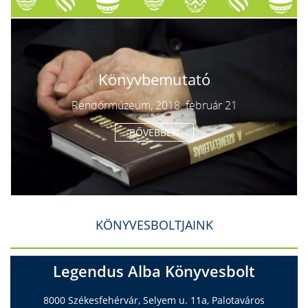
Könyvbemutató
Rendőrmúzeum, 2018. február 21
BŐVEBBEN
KÖNYVESBOLTJAINK
Legendus Alba Könyvesbolt
8000 Székesfehérvár, Selyem u. 11a, Palotaváros