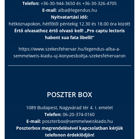
Telefon:
+36-30-944-3650 és +36-30-326-4705
E-mail:
alba@legendus.hu
Nyitvatartási idő:
hétköznapokon, hétfőtől péntekig 12.30 és 18.00 óra között
Értő olvasathoz értő olvasó kell! „Pro captu lectoris
habent sua fata libelli!”
https://www.szekesfehervar.hu/legendus-alba-a-
semmelweis-kiadu-uj-konyvesboltja-szekesfehervaron
POSZTER BOX
1089 Budapest, Nagyvárad tér 4. I. emelet
Telefon:
06-20-374-0160
E-mail:
poszterbox@semmelweiskiado.hu
Poszterbox megrendelésével kapcsolatban kérjük
telefonon érdeklődjön!