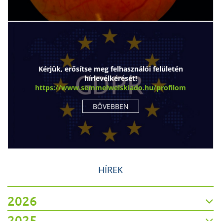
Kérjük, erősítse meg felhasználói felületén
hírlevélkérését!
https://www.semmelweiskiado.hu/profilom
BŐVEBBEN
HÍREK
2026
2025