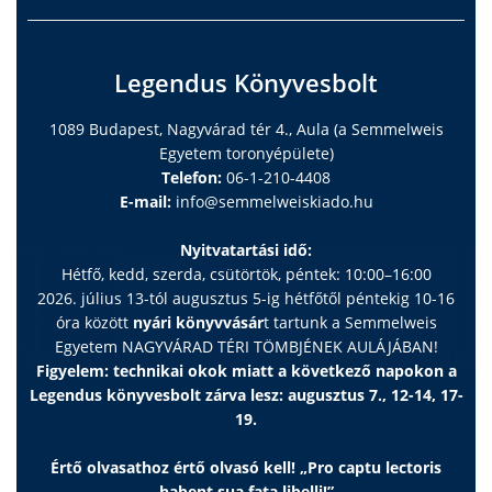
Legendus Könyvesbolt
1089 Budapest, Nagyvárad tér 4., Aula (a Semmelweis
Egyetem toronyépülete)
Telefon:
06-1-210-4408
E-mail:
info@semmelweiskiado.hu
Nyitvatartási idő:
Hétfő, kedd, szerda, csütörtök, péntek: 10:00–16:00
2026. július 13-tól augusztus 5-ig hétfőtől péntekig 10-16
óra között
nyári könyvvásár
t tartunk a Semmelweis
Egyetem NAGYVÁRAD TÉRI TÖMBJÉNEK AULÁJÁBAN!
Figyelem: technikai okok miatt a következő napokon a
Legendus könyvesbolt zárva lesz: augusztus 7., 12-14, 17-
19.
Értő olvasathoz értő olvasó kell! „Pro captu lectoris
habent sua fata libelli!”