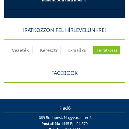
IRATKOZZON FEL HÍRLEVELÜNKRE!
FACEBOOK
Kiadó
1089 Budapest, Nagyvárad tér 4.
Postafiók:
1445 Bp. Pf. 370