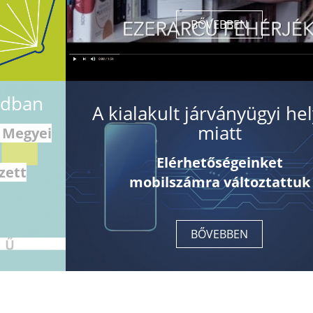
BŐVEBBEN
zadban
A kialakult járványügyi he
miatt
 Megyei
Elérhetőségeinket
zett
mobilszámra változtattuk
BŐVEBBEN