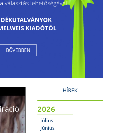
a választás lehetőségével!
NDÉKUTALVÁNYOK
MELWEIS KIADÓTÓL
BŐVEBBEN
HÍREK
iráció
2026
július
június