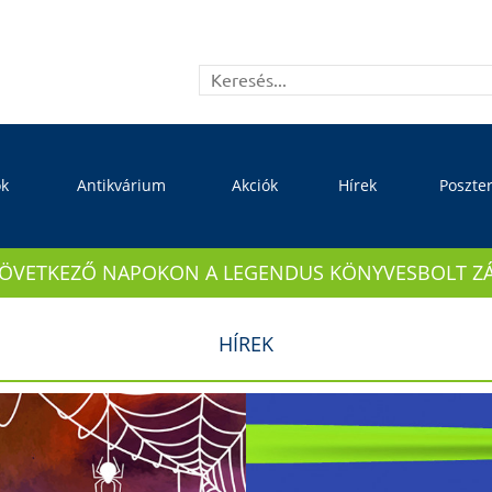
ok
Antikvárium
Akciók
Hírek
Poszte
KÖVETKEZŐ NAPOKON A LEGENDUS KÖNYVESBOLT ZÁRVA
HÍREK