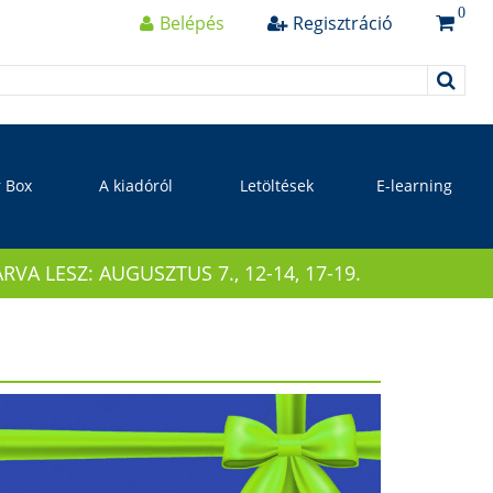
0
Belépés
Regisztráció
r Box
A kiadóról
Letöltések
E-learning
 LESZ: AUGUSZTUS 7., 12-14, 17-19.