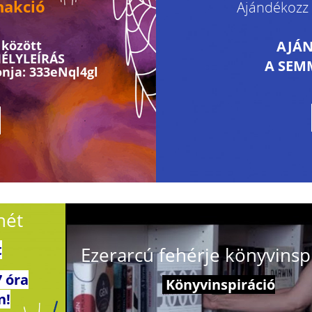
nakció
Ajándékozz 
 között
AJÁ
MÉLYLEÍRÁS
A SEM
nja: 333eNql4gl
hét
t
Ezerarcú fehérje könyvinsp
7 óra
Könyvinspiráció
n!