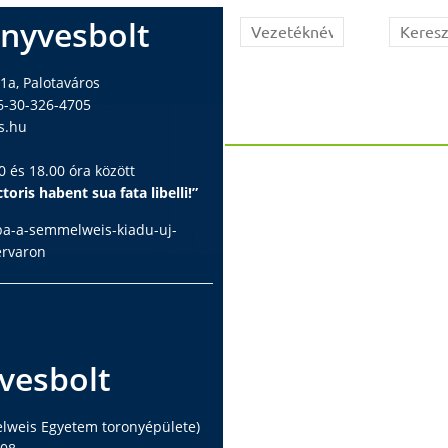
nyvesbolt
1a, Palotaváros
6-30-326-4705
s.hu
 és 18.00 óra között
toris habent sua fata libelli!”
ba-a-semmelweis-kiadu-uj-
ervaron
vesbolt
elweis Egyetem toronyépülete)