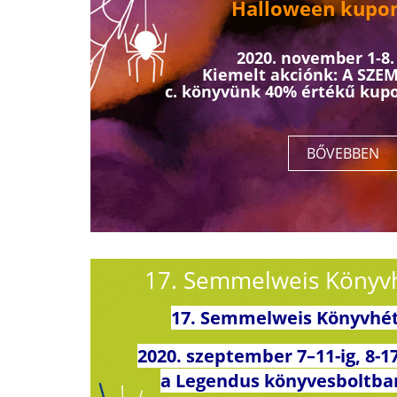
Halloween
kupo
2020. november 1-8.
Kiemelt akciónk: A SZE
c. könyvünk 40% értékű kupo
BŐVEBBEN
17. Semmelweis Könyv
17. Semmelweis Könyvhé
2020. szeptember 7–11-ig, 8-1
a Legendus könyvesboltba