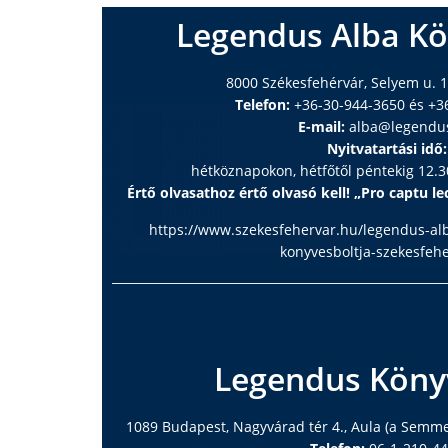
Legendus Alba Kö
8000 Székesfehérvár, Selyem u. 1
Telefon:
+36-30-944-3650 és +3
E-mail:
alba@legendu
Nyitvatartási idő:
hétköznapokon, hétfőtől péntekig 12.30
Értő olvasathoz értő olvasó kell! „Pro captu lec
https://www.szekesfehervar.hu/legendus-al
konyvesboltja-szekesfeh
Legendus Köny
1089 Budapest, Nagyvárad tér 4., Aula (a Semm