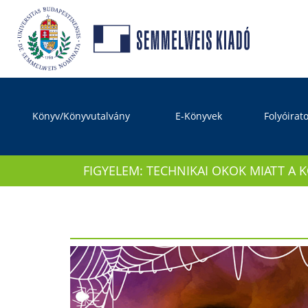
Könyv/Könyvutalvány
E-Könyvek
Folyóirat
FIGYELEM: TECHNIKAI OKOK MIATT A 